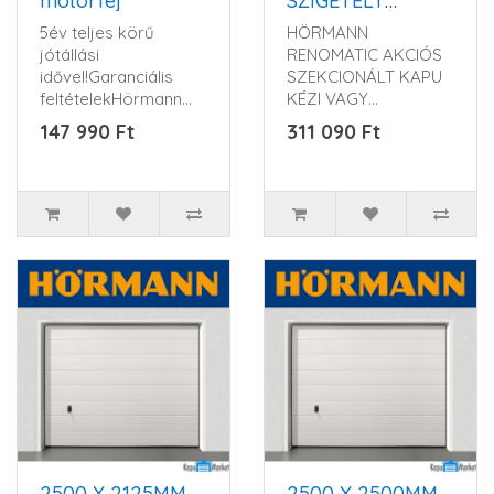
motorfej
SZIGETELT
SZEKCIONÁLT
5év teljes körű
HÖRMANN
GARÁZSKAPU -
jótállási
RENOMATIC AKCIÓS
KÉZI VAGY
idővel!Garanciális
SZEKCIONÁLT KAPU
MOTOROS
feltételekHörmann
KÉZI VAGY
MŰKÖDTETÉSSEL
SupraMatic 4 P
MOTOROS
147 990 Ft
311 090 Ft
meghajtásfej
KIVITELBEN Rendelés
beépítet..
előtt kérem érd..
2500 X 2125MM
2500 X 2500MM