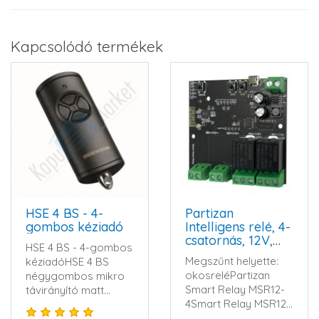
Kapcsolódó termékek
HSE 4 BS - 4-
Partizan
gombos kéziadó
Intelligens relé, 4-
csatornás, 12V,
HSE 4 BS - 4-gombos
WIFI-re
Megszűnt helyette:
kéziadóHSE 4 BS
csatlakoztatható
okosreléPartizan
négygombos mikro
Smart Relay MSR12-
távirányító matt
4Smart Relay MSR12-
fekete színbenAz új,
4Kimeneti relé
exkluzív ..