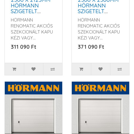
HÖRMANN
HÖRMANN
SZIGETELT
SZIGETELT
SZEKCIONÁLT
SZEKCIONÁLT
HÖRMANN
HÖRMANN
GARÁZSKAPU -
GARÁZSKAPU -
RENOMATIC AKCIÓS
RENOMATIC AKCIÓS
KÉZI VAGY
KÉZI VAGY
SZEKCIONÁLT KAPU
SZEKCIONÁLT KAPU
MOTOROS
MOTOROS
KÉZI VAGY
KÉZI VAGY
MŰKÖDTETÉSSEL
MŰKÖDTETÉSSEL
MOTOROS
MOTOROS
311 090 Ft
371 090 Ft
KIVITELBEN Rendelés
KIVITELBEN Rendelés
előtt kérem érd..
előtt kérem érd..