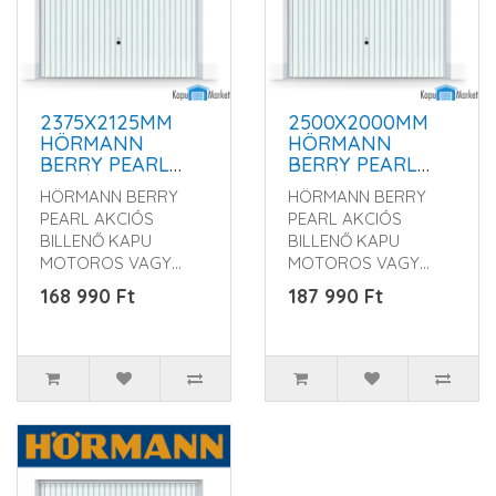
2375X2125MM
2500X2000MM
HÖRMANN
HÖRMANN
BERRY PEARL
BERRY PEARL
GARÁZSKAPU -
GARÁZSKAPU -
HÖRMANN BERRY
HÖRMANN BERRY
KÉZI VAGY
KÉZI VAGY
PEARL AKCIÓS
PEARL AKCIÓS
MOTOROS
MOTOROS
BILLENŐ KAPU
BILLENŐ KAPU
MŰKÖDTETÉSSEL
MŰKÖDTETÉSSEL
MOTOROS VAGY
MOTOROS VAGY
KÉZI
KÉZI
168 990 Ft
187 990 Ft
KIVITELBEN Rendelés
KIVITELBEN Rendelés
előtt kérem érdek..
előtt kérem érdek..