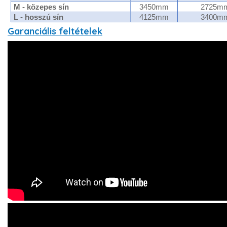
M - közepes sín
3450mm
2725m
L - hosszú sín
4125mm
3400m
Garanciális feltételek