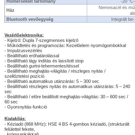
Hőmérséklet tartomány
-20 °C-
Nemesacél és műa
Ház
al
Bluetooth vevőegység
Integrált be
Vezérlőelektronika:
- Kijelző: Dupla 7-szegmenses kijelző
- Működtetés és programozás: Kezelőelem nyomógombokkal
- Impulzusvezérlés
- Beállítható erőhatárolással
- Beállítható lágy indítás és lassított stop
- Beállítható gurtni-tehermentesítéssel
- Beállítható meghajtás-világítás / részleges nyitás /
szellőztetési pozíció
- Beállítható automatikus utánzárás: 5 – 300 sec
- Beállítható részleges nyitás és automatikus utánzárás: 5 – 240
sec
- Beállítható / előre beállított meghajtás-világítás: 30 – 600 sec /
60 sec
- Gyorsnyitás-funkció
Kialakítás
:
- Kéziadó (868 MHz): HSE 4 BS 4-gombos kéziadó, (strukturált
felülettel fekete,
krómsapkákkal)