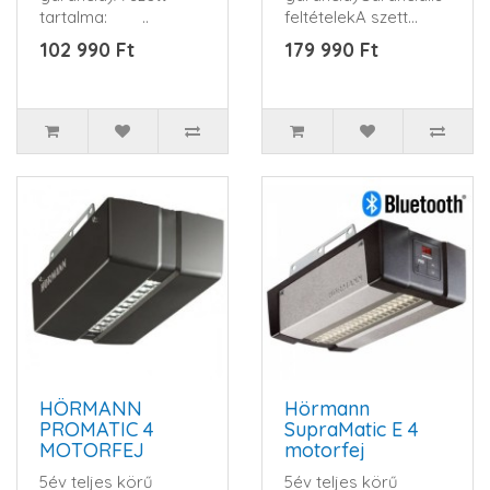
tartalma: ..
feltételekA szett
tartalma: ..
102 990 Ft
179 990 Ft
HÖRMANN
Hörmann
PROMATIC 4
SupraMatic E 4
MOTORFEJ
motorfej
5év teljes körű
5év teljes körű