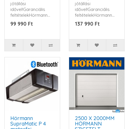
jótállási
jótállási
idővel!Garanciális
idővel!Garanciális
feltételekHörmann
feltételekHörmann
ProMatic 4
SupraMatic 4 E
99 990 Ft
137 990 Ft
meghajtásfej
meghajtásfej
beépített v..
beépítet..
Hörmann
2500 X 2000MM
SupraMatic P 4
HÖRMANN