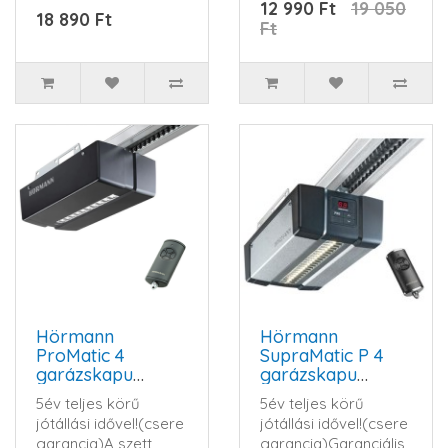
12 990 Ft
19 050
18 890 Ft
érték10А/250..
Ft
Hörmann
Hörmann
ProMatic 4
SupraMatic P 4
garázskapu
garázskapu
hajtómű szett
hajtómű szett
5év teljes körű
5év teljes körű
(BLUETOOTH)
jótállási idővel!(csere
jótállási idővel!(csere
garancia)A szett
garancia)Garanciális