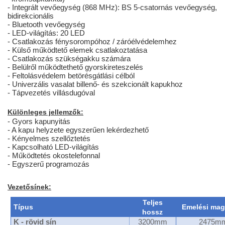
- Integrált vevőegység (868 MHz): BS 5-csatornás vevőegység,
bidirekcionális
- Bluetooth vevőegység
- LED-világítás: 20 LED
-
Csatlakozás fénysorompóhoz / záróélvédelemhez
- Külső működtető elemek csatlakoztatása
- Csatlakozás szükségakku számára
- Belülről működtethető gyorskireteszelés
- Feltolásvédelem betörésgátlási célból
- Univerzális vasalat billenő- és szekcionált kapukhoz
- Tápvezetés villásdugóval
Különleges jellemzők:
- Gyors kapunyitás
- A kapu helyzete egyszerűen lekérdezhető
- Kényelmes szellőztetés
- Kapcsolható LED-világítás
- Működtetés okostelefonnal
- Egyszerű programozás
Vezetősínek:
Teljes
Típus
Emelési ma
hossz
K - rövid sín
3200mm
2475m