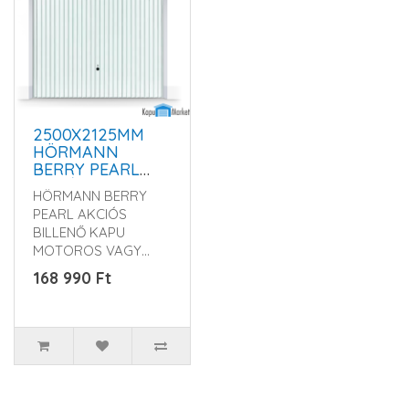
2500X2125MM
HÖRMANN
BERRY PEARL
GARÁZSKAPU -
HÖRMANN BERRY
KÉZI VAGY
PEARL AKCIÓS
MOTOROS
BILLENŐ KAPU
MŰKÖDTETÉSSEL
MOTOROS VAGY
KÉZI
168 990 Ft
KIVITELBEN Rendelés
előtt kérem érdek..