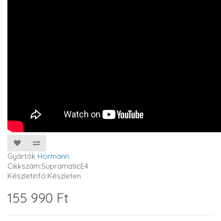
Gyártók
Hörmann
Cikkszám:SupramaticE4
Készletinfó:Készleten
155 990 Ft