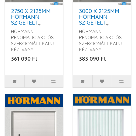
2750 X 2125MM
3000 X 2125MM
HÖRMANN
HÖRMANN
SZIGETELT
SZIGETELT
SZEKCIONÁLT
SZEKCIONÁLT
HÖRMANN
HÖRMANN
GARÁZSKAPU -
GARÁZSKAPU -
RENOMATIC AKCIÓS
RENOMATIC AKCIÓS
KÉZI VAGY
KÉZI VAGY
SZEKCIONÁLT KAPU
SZEKCIONÁLT KAPU
MOTOROS
MOTOROS
KÉZI VAGY
KÉZI VAGY
MŰKÖDTETÉSSEL
MŰKÖDTETÉSSEL
MOTOROS
MOTOROS
361 090 Ft
383 090 Ft
KIVITELBEN Rendelés
KIVITELBEN Rendelés
előtt kérem érd..
előtt kérem érd..