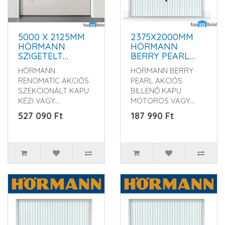
5000 X 2125MM
2375X2000MM
HÖRMANN
HÖRMANN
SZIGETELT
BERRY PEARL
SZEKCIONÁLT
GARÁZSKAPU -
HÖRMANN
HÖRMANN BERRY
GARÁZSKAPU -
KÉZI VAGY
RENOMATIC AKCIÓS
PEARL AKCIÓS
KÉZI VAGY
MOTOROS
SZEKCIONÁLT KAPU
BILLENŐ KAPU
MOTOROS
MŰKÖDTETÉSSEL
KÉZI VAGY
MOTOROS VAGY
MŰKÖDTETÉSSEL
MOTOROS
KÉZI
527 090 Ft
187 990 Ft
KIVITELBEN Rendelés
KIVITELBEN Rendelés
előtt kérem érd..
előtt kérem érdek..