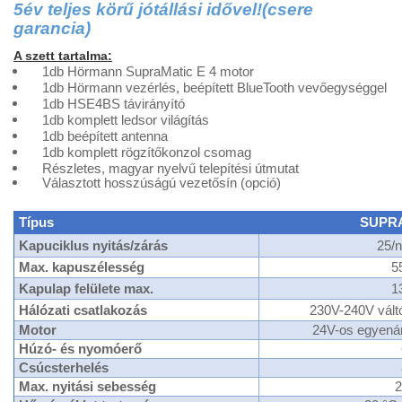
5év teljes körű jótállási idővel!(csere
garancia)
A szett tartalma:
1db Hörmann SupraMatic E 4 motor
1db Hörmann vezérlés, beépített BlueTooth vevőegységgel
1db HSE4BS távirányító
1db komplett ledsor világítás
1db beépített antenna
1db komplett rögzítőkonzol csomag
Részletes, magyar nyelvű telepítési útmutat
Választott hosszúságú vezetősín (opció)
Típus
SUPRA
Kapuciklus nyitás/zárás
25/n
Max. kapuszélesség
5
Kapulap felülete max.
1
Hálózati csatlakozás
230V-240V vált
Motor
24V-os egyená
Húzó- és nyomóerő
Csúcsterhelés
Max. nyitási sebesség