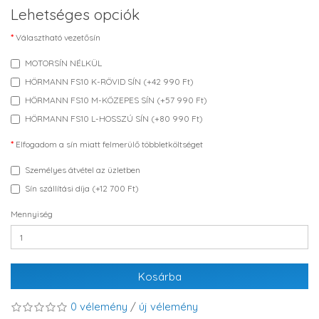
Lehetséges opciók
Választható vezetősín
MOTORSÍN NÉLKÜL
HÖRMANN FS10 K-RÖVID SÍN (+42 990 Ft)
HÖRMANN FS10 M-KÖZEPES SÍN (+57 990 Ft)
HÖRMANN FS10 L-HOSSZÚ SÍN (+80 990 Ft)
Elfogadom a sín miatt felmerülő többletköltséget
Személyes átvétel az üzletben
Sín szállítási díja (+12 700 Ft)
Mennyiség
Kosárba
0 vélemény
/
új vélemény