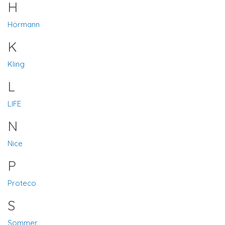
H
Hörmann
K
Kling
L
LIFE
N
Nice
P
Proteco
S
Sommer