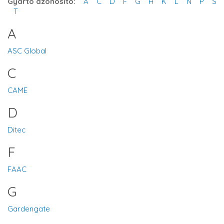
Gyártó azonosító:
A
C
D
F
G
H
K
L
N
P
S
T
A
ASC Global
C
CAME
D
Ditec
F
FAAC
G
Gardengate