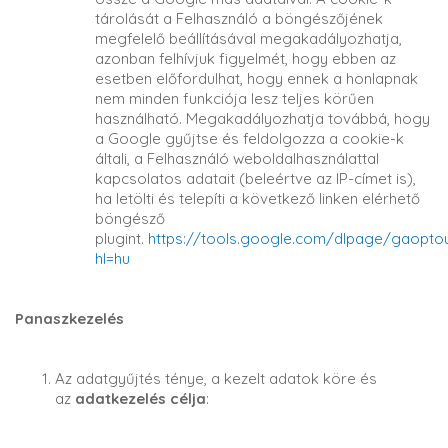
tárolását a Felhasználó a böngészőjének
megfelelő beállításával megakadályozhatja,
azonban felhívjuk figyelmét, hogy ebben az
esetben előfordulhat, hogy ennek a honlapnak
nem minden funkciója lesz teljes körűen
használható. Megakadályozhatja továbbá, hogy
a Google gyűjtse és feldolgozza a cookie-k
általi, a Felhasználó weboldalhasználattal
kapcsolatos adatait (beleértve az IP-címet is),
ha letölti és telepíti a következő linken elérhető
böngésző
plugint.
https://tools.google.com/dlpage/gaopto
hl=hu
Panaszkezelés
Az adatgyűjtés ténye, a kezelt adatok köre és
az
adatkezelés célja
: