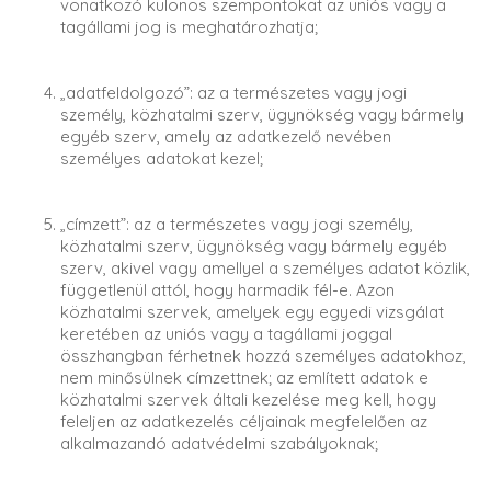
vonatkozó különös szempontokat az uniós vagy a
tagállami jog is meghatározhatja;
„adatfeldolgozó”: az a természetes vagy jogi
személy, közhatalmi szerv, ügynökség vagy bármely
egyéb szerv, amely az adatkezelő nevében
személyes adatokat kezel;
„címzett”: az a természetes vagy jogi személy,
közhatalmi szerv, ügynökség vagy bármely egyéb
szerv, akivel vagy amellyel a személyes adatot közlik,
függetlenül attól, hogy harmadik fél-e. Azon
közhatalmi szervek, amelyek egy egyedi vizsgálat
keretében az uniós vagy a tagállami joggal
összhangban férhetnek hozzá személyes adatokhoz,
nem minősülnek címzettnek; az említett adatok e
közhatalmi szervek általi kezelése meg kell, hogy
feleljen az adatkezelés céljainak megfelelően az
alkalmazandó adatvédelmi szabályoknak;