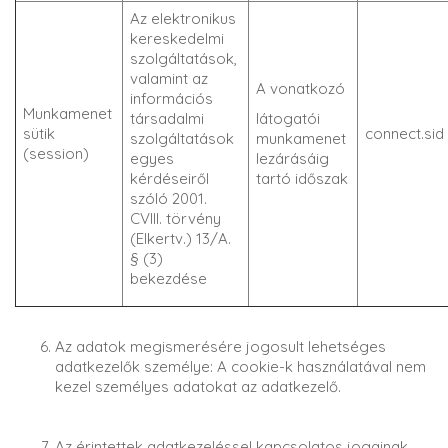
Az elektronikus
kereskedelmi
szolgáltatások,
valamint az
A vonatkozó
információs
Munkamenet
társadalmi
látogatói
sütik
connect.sid
szolgáltatások
munkamenet
(session)
egyes
lezárásáig
kérdéseiről
tartó időszak
szóló 2001.
CVIII. törvény
(Elkertv.) 13/A.
§ (3)
bekezdése
Az adatok megismerésére jogosult lehetséges
adatkezelők személye: A cookie-k használatával nem
kezel személyes adatokat az adatkezelő.
Az érintettek adatkezeléssel kapcsolatos jogainak