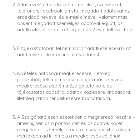
Adatkezelő a beérkezett e-maileket, üzeneteket,
telefonon, Facebook-on stb. megadott adatokat az
érdeklődő nevével és e-mail címével, valamint más,
önként megadott személyes adatával együtt, az
adatközléstől számított legfeljebb 2 év elteltével törli.
E tájékoztatóban fel nem sorolt adatkezelésekről az
adat felvételekor adunk tájékoztatást.
Kivételes hatósági megkeresésre, illetőleg
jogszabály felhatalmazása alapján más szervek
megkeresése esetén a Szolgáltató köteles
tájékoztatás adására, adatok közlésére, átadására,
illetőleg iratok rendelkezésre bocsátására.
A Szolgáltató ezen esetekben a megkereső részére –
amennyiben az a pontos célt és az adatok körét
megjelölte – személyes adatot csak annyit és olyan
mértékben ad ki, amely a megkeresés céljának