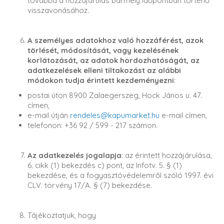
továbbá a hozzájárulás bármely időpontban történő
visszavonásához.
A személyes adatokhoz való hozzáférést, azok
törlését, módosítását, vagy kezelésének
korlátozását, az adatok hordozhatóságát, az
adatkezelések elleni tiltakozást az alábbi
módokon tudja érintett kezdeményezni
:
postai úton 8900 Zalaegerszeg, Hock János u. 47.
címen,
e-mail útján
rendeles@kapumarket.hu
e-mail címen,
telefonon: +36 92 / 599 - 217 számon.
Az adatkezelés jogalapja
: az érintett hozzájárulása,
6. cikk (1) bekezdés c) pont, az Infotv. 5. § (1)
bekezdése, és a fogyasztóvédelemről szóló 1997. évi
CLV. törvény 17/A. § (7) bekezdése.
Tájékoztatjuk, hogy