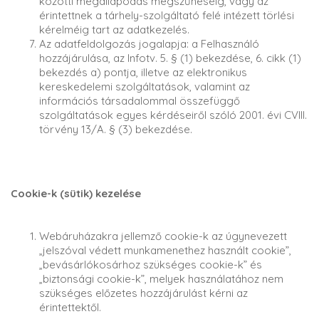
közötti megállapodás megszűnéséig, vagy az
érintettnek a tárhely-szolgáltató felé intézett törlési
kérelméig tart az adatkezelés.
Az adatfeldolgozás jogalapja: a Felhasználó
hozzájárulása, az Infotv. 5. § (1) bekezdése, 6. cikk (1)
bekezdés a) pontja, illetve az elektronikus
kereskedelemi szolgáltatások, valamint az
információs társadalommal összefüggő
szolgáltatások egyes kérdéseiről szóló 2001. évi CVIII.
törvény 13/A. § (3) bekezdése.
Cookie-k (sütik) kezelése
Webáruházakra jellemző cookie-k az úgynevezett
„jelszóval védett munkamenethez használt cookie”,
„bevásárlókosárhoz szükséges cookie-k” és
„biztonsági cookie-k”, melyek használatához nem
szükséges előzetes hozzájárulást kérni az
érintettektől.