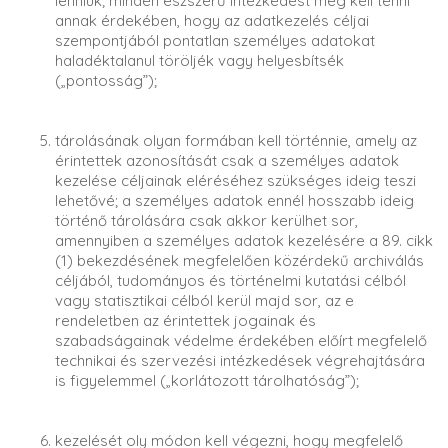
lenniük; minden észszerű intézkedést meg kell tenni
annak érdekében, hogy az adatkezelés céljai
szempontjából pontatlan személyes adatokat
haladéktalanul töröljék vagy helyesbítsék
(„pontosság”);
tárolásának olyan formában kell történnie, amely az
érintettek azonosítását csak a személyes adatok
kezelése céljainak eléréséhez szükséges ideig teszi
lehetővé; a személyes adatok ennél hosszabb ideig
történő tárolására csak akkor kerülhet sor,
amennyiben a személyes adatok kezelésére a 89. cikk
(1) bekezdésének megfelelően közérdekű archiválás
céljából, tudományos és történelmi kutatási célból
vagy statisztikai célból kerül majd sor, az e
rendeletben az érintettek jogainak és
szabadságainak védelme érdekében előírt megfelelő
technikai és szervezési intézkedések végrehajtására
is figyelemmel („korlátozott tárolhatóság”);
kezelését oly módon kell végezni, hogy megfelelő