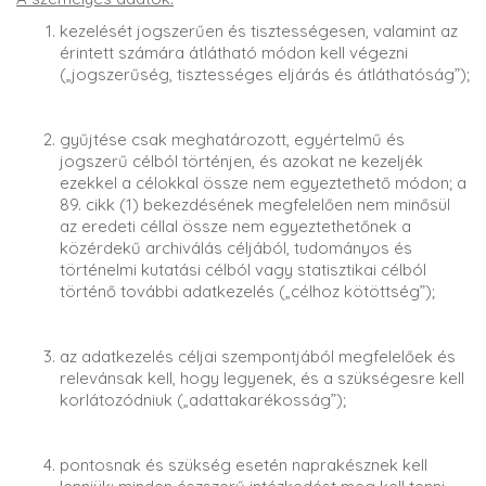
kezelését jogszerűen és tisztességesen, valamint az
érintett számára átlátható módon kell végezni
(„jogszerűség, tisztességes eljárás és átláthatóság”);
gyűjtése csak meghatározott, egyértelmű és
jogszerű célból történjen, és azokat ne kezeljék
ezekkel a célokkal össze nem egyeztethető módon; a
89. cikk (1) bekezdésének megfelelően nem minősül
az eredeti céllal össze nem egyeztethetőnek a
közérdekű archiválás céljából, tudományos és
történelmi kutatási célból vagy statisztikai célból
történő további adatkezelés („célhoz kötöttség”);
az adatkezelés céljai szempontjából megfelelőek és
relevánsak kell, hogy legyenek, és a szükségesre kell
korlátozódniuk („adattakarékosság”);
pontosnak és szükség esetén naprakésznek kell