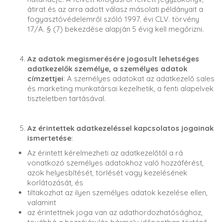
átirat és az arra adott válasz másolati példányait a
fogyasztóvédelemről szóló 1997. évi CLV. törvény
17/A. § (7) bekezdése alapján 5 évig kell megőrizni.
Az adatok megismerésére jogosult lehetséges
adatkezelők személye, a személyes adatok
címzettjei
: A személyes adatokat az adatkezelő sales
és marketing munkatársai kezelhetik, a fenti alapelvek
tiszteletben tartásával.
Az érintettek adatkezeléssel kapcsolatos jogainak
ismertetése
:
Az érintett kérelmezheti az adatkezelőtől a rá
vonatkozó személyes adatokhoz való hozzáférést,
azok helyesbítését, törlését vagy kezelésének
korlátozását, és
tiltakozhat az ilyen személyes adatok kezelése ellen,
valamint
az érintettnek joga van az adathordozhatósághoz,