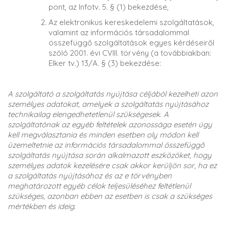
pont, az Infotv. 5. § (1) bekezdése,
Az elektronikus kereskedelemi szolgáltatások,
valamint az információs társadalommal
összefüggő szolgáltatások egyes kérdéseiről
szóló 2001. évi CVIII. törvény (a továbbiakban:
Elker tv.) 13/A. § (3) bekezdése:
A szolgáltató a szolgáltatás nyújtása céljából kezelheti azon
személyes adatokat, amelyek a szolgáltatás nyújtásához
technikailag elengedhetetlenül szükségesek. A
szolgáltatónak az egyéb feltételek azonossága esetén úgy
kell megválasztania és minden esetben oly módon kell
üzemeltetnie az információs társadalommal összefüggő
szolgáltatás nyújtása során alkalmazott eszközöket, hogy
személyes adatok kezelésére csak akkor kerüljön sor, ha ez
a szolgáltatás nyújtásához és az e törvényben
meghatározott egyéb célok teljesüléséhez feltétlenül
szükséges, azonban ebben az esetben is csak a szükséges
mértékben és ideig.