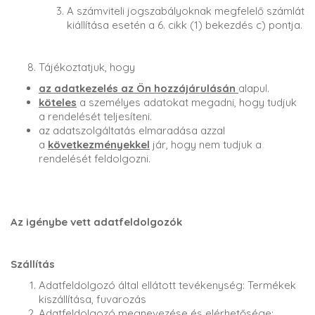
A számviteli jogszabályoknak megfelelő számlát
kiállítása esetén a 6. cikk (1) bekezdés c) pontja.
Tájékoztatjuk, hogy
az adatkezelés az Ön hozzájárulásán
alapul.
köteles
a személyes adatokat megadni, hogy tudjuk
a rendelését teljesíteni.
az adatszolgáltatás elmaradása azzal
a
következményekkel
jár, hogy nem tudjuk a
rendelését feldolgozni.
Az igénybe vett adatfeldolgozók
Szállítás
Adatfeldolgozó által ellátott tevékenység: Termékek
kiszállítása, fuvarozás
Adatfeldolgozó megnevezése és elérhetősége: