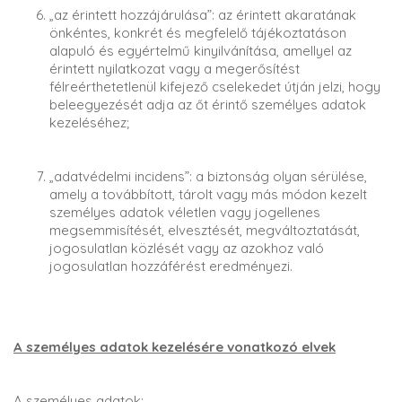
„az érintett hozzájárulása”: az érintett akaratának
önkéntes, konkrét és megfelelő tájékoztatáson
alapuló és egyértelmű kinyilvánítása, amellyel az
érintett nyilatkozat vagy a megerősítést
félreérthetetlenül kifejező cselekedet útján jelzi, hogy
beleegyezését adja az őt érintő személyes adatok
kezeléséhez;
„adatvédelmi incidens”: a biztonság olyan sérülése,
amely a továbbított, tárolt vagy más módon kezelt
személyes adatok véletlen vagy jogellenes
megsemmisítését, elvesztését, megváltoztatását,
jogosulatlan közlését vagy az azokhoz való
jogosulatlan hozzáférést eredményezi.
A személyes adatok kezelésére vonatkozó elvek
A személyes adatok: