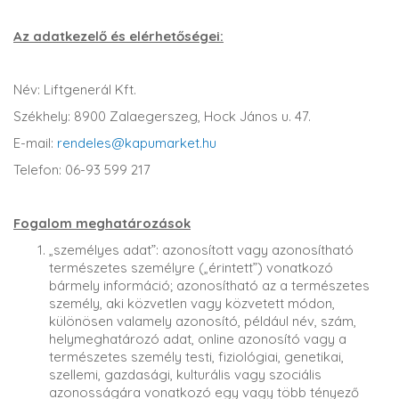
Az adatkezelő és elérhetőségei:
Név: Liftgenerál Kft.
Székhely: 8900 Zalaegerszeg, Hock János u. 47.
E-mail:
rendeles@kapumarket.hu
Telefon: 06-93 599 217
Fogalom meghatározások
„személyes adat”: azonosított vagy azonosítható
természetes személyre („érintett”) vonatkozó
bármely információ; azonosítható az a természetes
személy, aki közvetlen vagy közvetett módon,
különösen valamely azonosító, például név, szám,
helymeghatározó adat, online azonosító vagy a
természetes személy testi, fiziológiai, genetikai,
szellemi, gazdasági, kulturális vagy szociális
azonosságára vonatkozó egy vagy több tényező