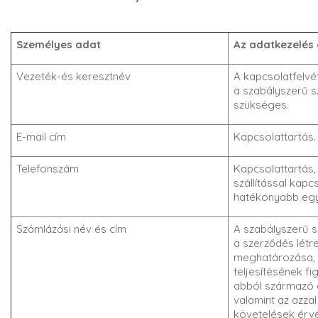
Személyes adat
Az adatkezelés 
Vezeték-és keresztnév
A kapcsolatfelvé
a szabályszerű s
szükséges.
E-mail cím
Kapcsolattartás.
Telefonszám
Kapcsolattartás,
szállítással kap
hatékonyabb egy
Számlázási név és cím
A szabályszerű s
a szerződés létr
meghatározása, 
teljesítésének f
abból származó 
valamint az azza
követelések érvé