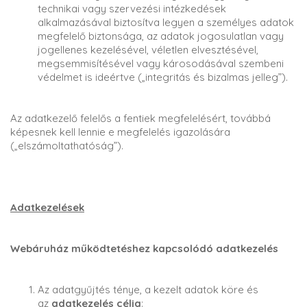
technikai vagy szervezési intézkedések
alkalmazásával biztosítva legyen a személyes adatok
megfelelő biztonsága, az adatok jogosulatlan vagy
jogellenes kezelésével, véletlen elvesztésével,
megsemmisítésével vagy károsodásával szembeni
védelmet is ideértve („integritás és bizalmas jelleg”).
Az adatkezelő felelős a fentiek megfelelésért, továbbá
képesnek kell lennie e megfelelés igazolására
(„elszámoltathatóság”).
Adatkezelések
Webáruház működtetéshez kapcsolódó adatkezelés
Az adatgyűjtés ténye, a kezelt adatok köre és
az
adatkezelés célja
: