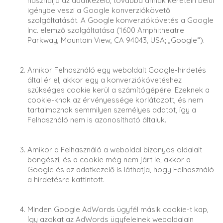
használja az adatkezelő, továbbá annak keretein belül
igénybe veszi a Google konverziókövető
szolgáltatását. A Google konverziókövetés a Google
Inc. elemző szolgáltatása (1600 Amphitheatre
Parkway, Mountain View, CA 94043, USA; „Google“).
Amikor Felhasználó egy weboldalt Google-hirdetés
által ér el, akkor egy a konverziókövetéshez
szükséges cookie kerül a számítógépére. Ezeknek a
cookie-knak az érvényessége korlátozott, és nem
tartalmaznak semmilyen személyes adatot, így a
Felhasználó nem is azonosítható általuk.
Amikor a Felhasználó a weboldal bizonyos oldalait
böngészi, és a cookie még nem járt le, akkor a
Google és az adatkezelő is láthatja, hogy Felhasználó
a hirdetésre kattintott.
Minden Google AdWords ügyfél másik cookie-t kap,
így azokat az AdWords ügyfeleinek weboldalain