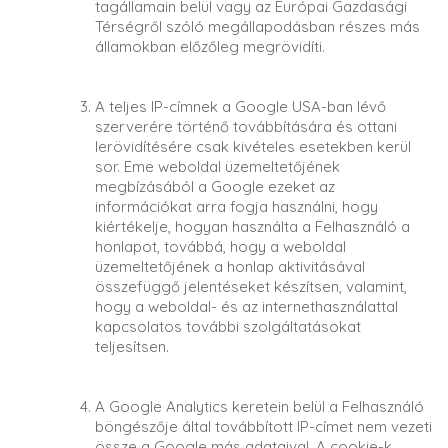
tagállamain belül vagy az Európai Gazdasági
Térségről szóló megállapodásban részes más
államokban előzőleg megrövidíti.
A teljes IP-címnek a Google USA-ban lévő
szerverére történő továbbítására és ottani
lerövidítésére csak kivételes esetekben kerül
sor. Eme weboldal üzemeltetőjének
megbízásából a Google ezeket az
információkat arra fogja használni, hogy
kiértékelje, hogyan használta a Felhasználó a
honlapot, továbbá, hogy a weboldal
üzemeltetőjének a honlap aktivitásával
összefüggő jelentéseket készítsen, valamint,
hogy a weboldal- és az internethasználattal
kapcsolatos további szolgáltatásokat
teljesítsen.
A Google Analytics keretein belül a Felhasználó
böngészője által továbbított IP-címet nem vezeti
össze a Google más adataival. A cookie-k