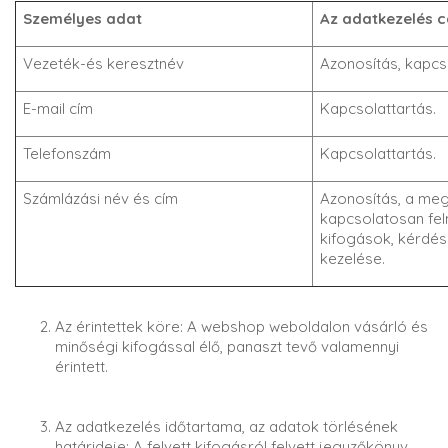
Személyes adat
Az adatkezelés c
Vezeték-és keresztnév
Azonosítás, kapcso
E-mail cím
Kapcsolattartás.
Telefonszám
Kapcsolattartás.
Számlázási név és cím
Azonosítás, a meg
kapcsolatosan fel
kifogások, kérdé
kezelése.
Az érintettek köre: A webshop weboldalon vásárló és
minőségi kifogással élő, panaszt tevő valamennyi
érintett.
Az adatkezelés időtartama, az adatok törlésének
határideje: A felvett kifogásról felvett jegyzőkönyv,