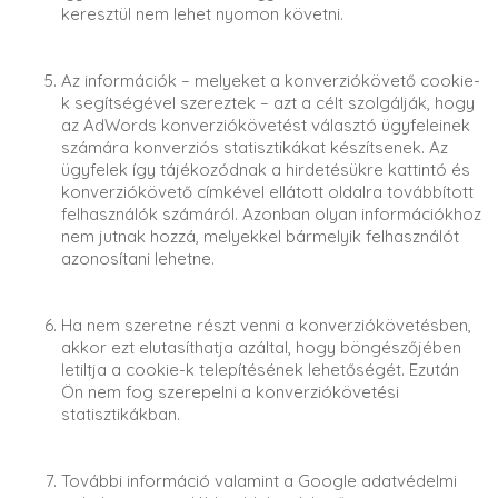
keresztül nem lehet nyomon követni.
Az információk – melyeket a konverziókövető cookie-
k segítségével szereztek – azt a célt szolgálják, hogy
az AdWords konverziókövetést választó ügyfeleinek
számára konverziós statisztikákat készítsenek. Az
ügyfelek így tájékozódnak a hirdetésükre kattintó és
konverziókövető címkével ellátott oldalra továbbított
felhasználók számáról. Azonban olyan információkhoz
nem jutnak hozzá, melyekkel bármelyik felhasználót
azonosítani lehetne.
Ha nem szeretne részt venni a konverziókövetésben,
akkor ezt elutasíthatja azáltal, hogy böngészőjében
letiltja a cookie-k telepítésének lehetőségét. Ezután
Ön nem fog szerepelni a konverziókövetési
statisztikákban.
További információ valamint a Google adatvédelmi