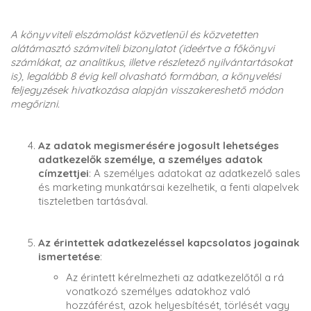
A könyvviteli elszámolást közvetlenül és közvetetten
alátámasztó számviteli bizonylatot (ideértve a főkönyvi
számlákat, az analitikus, illetve részletező nyilvántartásokat
is), legalább 8 évig kell olvasható formában, a könyvelési
feljegyzések hivatkozása alapján visszakereshető módon
megőrizni.
Az adatok megismerésére jogosult lehetséges
adatkezelők személye, a személyes adatok
címzettjei
: A személyes adatokat az adatkezelő sales
és marketing munkatársai kezelhetik, a fenti alapelvek
tiszteletben tartásával.
Az érintettek adatkezeléssel kapcsolatos jogainak
ismertetése
:
Az érintett kérelmezheti az adatkezelőtől a rá
vonatkozó személyes adatokhoz való
hozzáférést, azok helyesbítését, törlését vagy