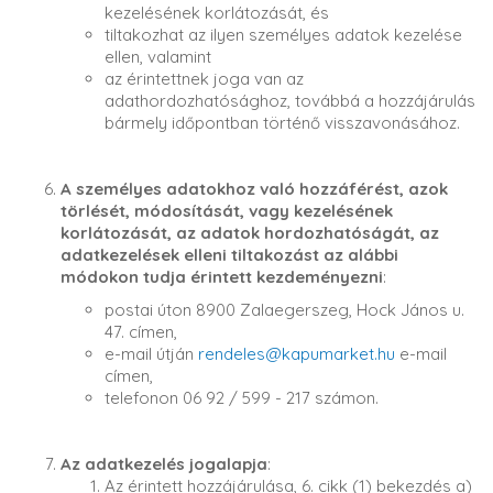
kezelésének korlátozását, és
tiltakozhat az ilyen személyes adatok kezelése
ellen, valamint
az érintettnek joga van az
adathordozhatósághoz, továbbá a hozzájárulás
bármely időpontban történő visszavonásához.
A személyes adatokhoz való hozzáférést, azok
törlését, módosítását, vagy kezelésének
korlátozását, az adatok hordozhatóságát, az
adatkezelések elleni tiltakozást az alábbi
módokon tudja érintett kezdeményezni
:
postai úton 8900 Zalaegerszeg, Hock János u.
47. címen,
e-mail útján
rendeles@kapumarket.hu
e-mail
címen,
telefonon 06 92 / 599 - 217 számon.
Az adatkezelés jogalapja
:
Az érintett hozzájárulása, 6. cikk (1) bekezdés a)