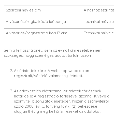
Szállítási név és cím
A házhoz szállítá
A vásárlás/regisztráció időpontja
Technikai művele
A vásárlás/regisztráció kori IP cím
Technikai művele
Sem a felhasználónév, sem az e-mail cím esetében nem
szükséges, hogy személyes adatot tartalmazzon.
Az érintettek köre: A webshop weboldalon
regisztrált/vásárló valamennyi érintett.
Az adatkezelés időtartama, az adatok törlésének
határideje: A regisztráció törlésével azonnal. Kivéve a
számviteli bizonylatok esetében, hiszen a számvitelről
szóló 2000. évi C. törvény 169. § (2) bekezdése
alapján 8 évig meg kell őrizni ezeket az adatokat.