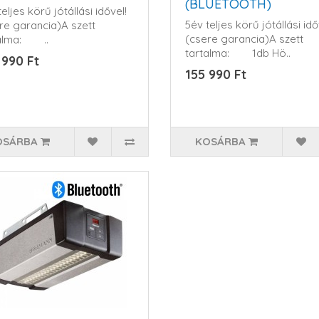
(BLUETOOTH)
eljes körű jótállási idővel!
5év teljes körű jótállási idő
re garancia)A szett
(csere garancia)A szett
talma: ..
tartalma: 1db Hö..
 990 Ft
155 990 Ft
OSÁRBA
KOSÁRBA