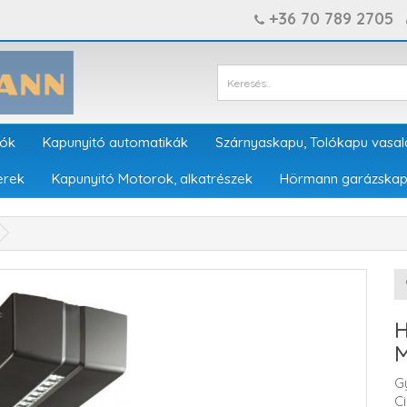
+36 70 789 2705
tók
Kapunyitó automatikák
Szárnyaskapu, Tolókapu vasal
erek
Kapunyitó Motorok, alkatrészek
Hörmann garázskap
G
C