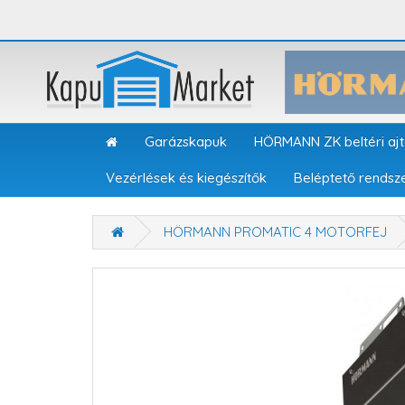
Garázskapuk
HÖRMANN ZK beltéri aj
Vezérlések és kiegészítők
Beléptető rendsz
HÖRMANN PROMATIC 4 MOTORFEJ