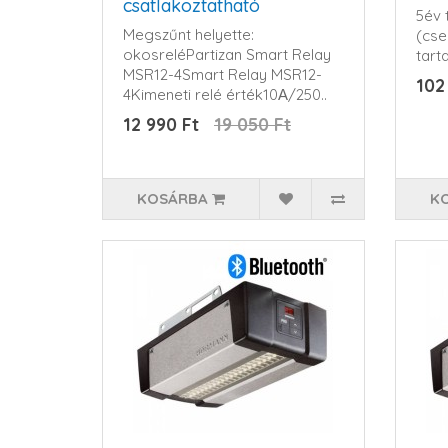
csatlakoztatható
5év t
Megszűnt helyette:
(cse
okosreléPartizan Smart Relay
tar
MSR12-4Smart Relay MSR12-
102
4Kimeneti relé érték10А/250..
12 990 Ft
19 050 Ft
KOSÁRBA
K