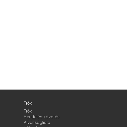
Fiók
Fiók
Rendelés követés
Kívánságlista