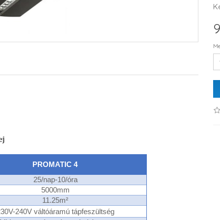
K
9
Me
ej
PROMATIC 4
25/nap-10/óra
5000mm
11.25m²
30V-240V váltóáramú tápfeszültség