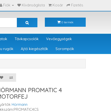
Fiók
Kívánságlista
Kosár
Fizetés
0 termék
atok
Távkapcsolók
Vevőegységek
u rugók
Ajtó kiegészítők
Sorompók
HÖRMANN PROMATIC 4
MOTORFEJ
yártók
Hörmann
ikkszám:PROMATIC4CS