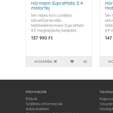
Hörmann SupraMatic E 4
Hör
motorfej
mot
5év teljes körű jótállási
5év t
idővel!Garanciális
időv
feltételekHörmann SupraMatic
felt
4 E meghajtásfej beépítet..
4 P 
137 990 Ft
147
KOSÁRBA
K
Információk
Vevősz
Rólunk
Kapcso
Szállítási információk
Visszár
Adatvédelem
Honlap