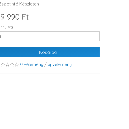
észletinfó:Készleten
9 990 Ft
nnyiség
Kosárba
0 vélemény
/
új vélemény