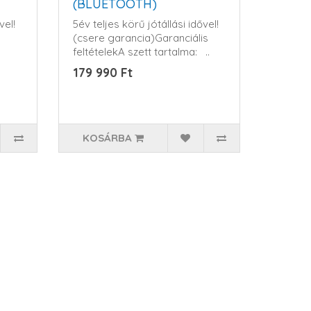
(BLUETOOTH)
vel!
5év teljes körű jótállási idővel!
(csere garancia)Garanciális
feltételekA szett tartalma: ..
179 990 Ft
KOSÁRBA