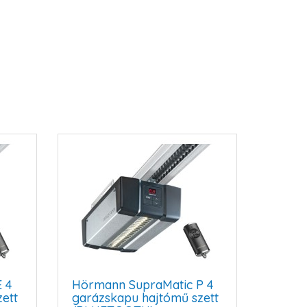
 4
Hörmann SupraMatic P 4
ett
garázskapu hajtómű szett