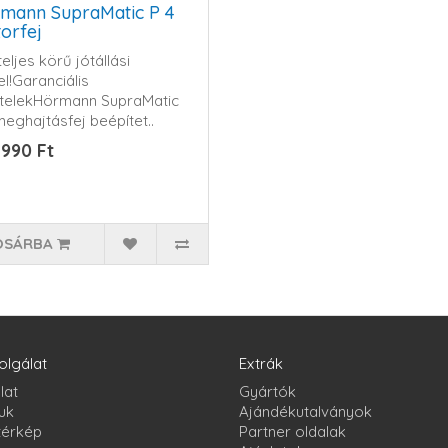
mann SupraMatic P 4
orfej
eljes körű jótállási
el!Garanciális
ételekHörmann SupraMatic
meghajtásfej beépítet..
 990 Ft
OSÁRBA
olgálat
Extrák
lat
Gyártók
uk
Ajándékutalványok
térkép
Partner oldalak