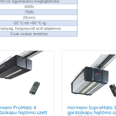
24V-os egyenáramú meghajtómotor
600N
750N
20cm/s
-20 °C-tól +60 °C-ig
űanyag, horgonyzott acél alaplemez
Csak száraz terekhez
mann ProMatic 4
Hörmann SupraMatic E
ázskapu hajtómű szett
garázskapu hajtómű sz