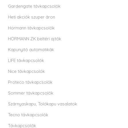
Gardengate távkapcsolók
Heti akciók szuper áron
Hörmann távkapcsolók
HÖRMANN ZK beltéri ajtók
Kapunyitó automatikák
LIFE távkapcsolók
Nice távkapcsolók
Proteco távkapcsolók
Sommer távkapcsolók
Szárnyaskapu, Tolókapu vasalatok
Tecno távkapcsolók
Távkapcsolók