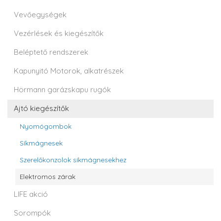
Vevőegységek
Vezérlések és kiegészítők
Beléptető rendszerek
Kapunyitó Motorok, alkatrészek
Hörmann garázskapu rugók
Ajtó kiegészítők
Nyomógombok
Síkmágnesek
Szerelőkonzolok síkmágnesekhez
Elektromos zárak
LIFE akció
Sorompók