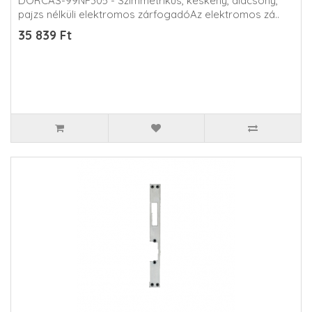
DORCAS-99NF305 - Szimmetrikus, keskeny, alacsony,
pajzs nélküli elektromos zárfogadóAz elektromos zá..
35 839 Ft