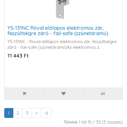
YS-131NC Rövid előlapos elektromos zár,
feszültségre záró - fail-safe (szünetáramú)
YS-131NC - Rövid előlapos elektromos zár, feszültségre
záró - fail-safe (szünetáramú)Az elektromos z..
11 443 Ft
1
2
3
>
>|
Tételek 1 től 15 / 33 (3 összes)