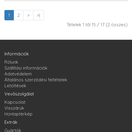
1
2
>
>|
Tételek 1 től 15 / 17 (2 összes)
Információk
Rólunk
Szállítási információk
Adatvédelem
Általános szerződési feltételek
Letöltések
Vevőszolgálat
Kapcsolat
Visszáruk
Honlaptérkép
Extrák
Gyártók