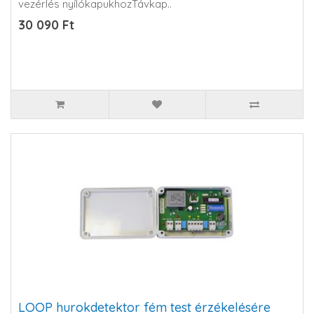
vezérlés nyílókapukhozTávkap..
30 090 Ft
LOOP hurokdetektor fém test érzékelésére