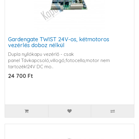
Gardengate TWIST 24V-os, kétmotoros
vezérlés doboz nélkül
Dupla nyílókapu vezérlő - csak
panel Távkapcsoló,villogó,fotocella,motor nem
tartozék!24V DC mo..
24 700 Ft