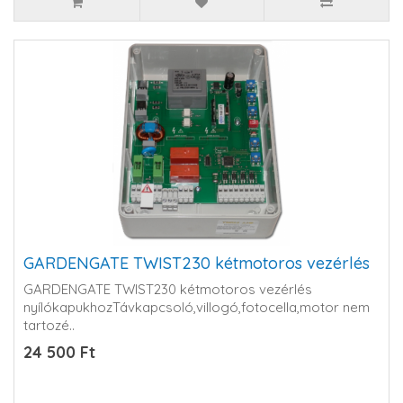
GARDENGATE TWIST230 kétmotoros vezérlés
GARDENGATE TWIST230 kétmotoros vezérlés
nyílókapukhozTávkapcsoló,villogó,fotocella,motor nem
tartozé..
24 500 Ft