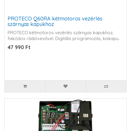
PROTECO Q60RA kétmotoros vezérlés
szárnyas kapukhoz
PROTECO kétmotoros vezérlés szárnyas kapukhoz,
fixkódos rádióvevővel. Digitális programozás, kiskapu..
47 990 Ft