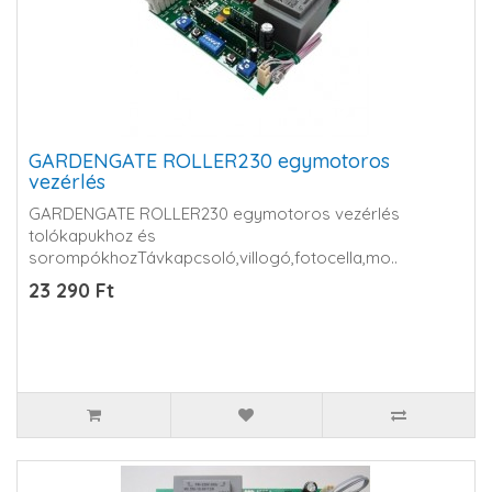
GARDENGATE ROLLER230 egymotoros
vezérlés
GARDENGATE ROLLER230 egymotoros vezérlés
tolókapukhoz és
sorompókhozTávkapcsoló,villogó,fotocella,mo..
23 290 Ft