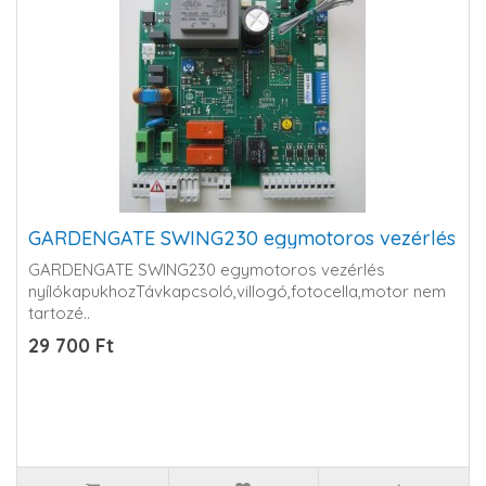
GARDENGATE SWING230 egymotoros vezérlés
GARDENGATE SWING230 egymotoros vezérlés
nyílókapukhozTávkapcsoló,villogó,fotocella,motor nem
tartozé..
29 700 Ft