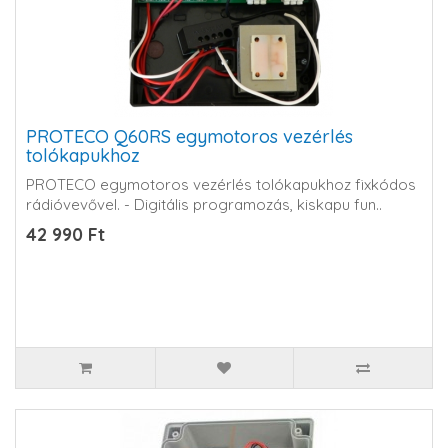
PROTECO Q60RS egymotoros vezérlés
tolókapukhoz
PROTECO egymotoros vezérlés tolókapukhoz fixkódos
rádióvevővel. - Digitális programozás, kiskapu fun..
42 990 Ft