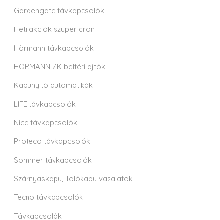
Gardengate távkapcsolók
Heti akciók szuper áron
Hörmann távkapcsolók
HÖRMANN ZK beltéri ajtók
Kapunyitó automatikák
LIFE távkapcsolók
Nice távkapcsolók
Proteco távkapcsolók
Sommer távkapcsolók
Szárnyaskapu, Tolókapu vasalatok
Tecno távkapcsolók
Távkapcsolók