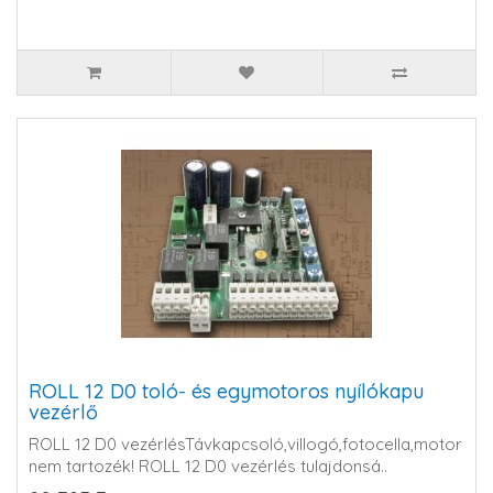
ROLL 12 D0 toló- és egymotoros nyílókapu
vezérlő
ROLL 12 D0 vezérlésTávkapcsoló,villogó,fotocella,motor
nem tartozék! ROLL 12 D0 vezérlés tulajdonsá..