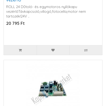
ROLL 24 D0toló- és egymotoros nyílókapu
vezérlőTávkapcsoló,villogó,fotocella,motor nem
tartozék!24V ..
20 795 Ft