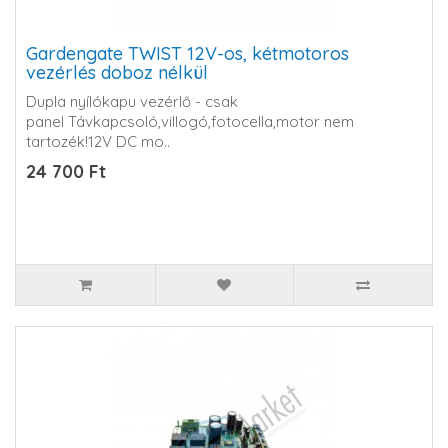
Gardengate TWIST 12V-os, kétmotoros
vezérlés doboz nélkül
Dupla nyílókapu vezérlő - csak
panel Távkapcsoló,villogó,fotocella,motor nem
tartozék!12V DC mo..
24 700 Ft