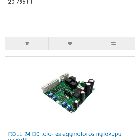
20 795 Ft
ROLL 24 D0 toló- és egymotoros nyílókapu
vezérlő