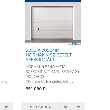
2250 X 2000MM
HÖRMANN SZIGETELT
SZEKCIONÁLT
GARÁZSKAPU - KÉZI
HÖRMANN RENOMATIC
VAGY MOTOROS
SZEKCIONÁLT KAPU KÉZI VAGY
MŰKÖDTETÉSSEL
:
MOTOROS
0 x
KIVITELBEN Rendelés előtt
kérem érdeklődjö..
351 090 Ft
KOSÁRBA