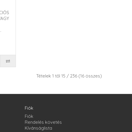
CIÓS
VAGY
Tételek 1 től 15 / 236 (16 összes)
Fiók
Fiók
Rendelés követés
Kívánságlista