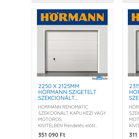
2250 X 2125MM
231
HÖRMANN SZIGETELT
HÖ
SZEKCIONÁLT
SZE
GARÁZSKAPU - KÉZI
GAR
HÖRMANN RENOMATIC
HÖR
VAGY MOTOROS
VA
SZEKCIONÁLT KAPU KÉZI VAGY
SZE
MŰKÖDTETÉSSEL
MŰ
MOTOROS
MO
KIVITELBEN Rendelés előtt
KIVI
kérem érdeklődjö..
kére
351 090 Ft
311