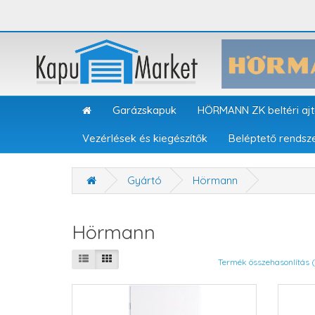
Garázskapuk
HÖRMANN ZK beltéri aj
Vezérlések és kiegészítők
Beléptető rendsz
Gyártó
Hörmann
Hörmann
Termék összehasonlítás 