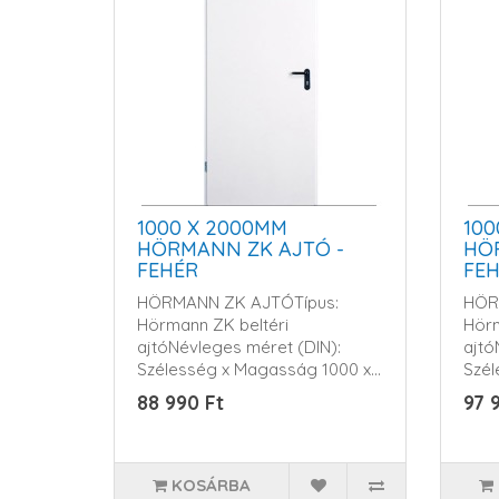
1000 X 2000MM
100
HÖRMANN ZK AJTÓ -
HÖ
FEHÉR
FE
HÖRMANN ZK AJTÓTípus:
HÖR
Hörmann ZK beltéri
Hörm
ajtóNévleges méret (DIN):
ajtó
Szélesség x Magasság 1000 x
Szél
2000m..
2100
88 990 Ft
97 
KOSÁRBA