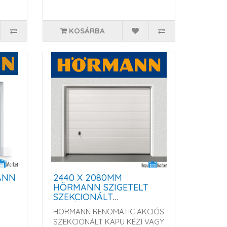
KOSÁRBA
ANN
2440 X 2080MM
HÖRMANN SZIGETELT
SZEKCIONÁLT
GARÁZSKAPU - KÉZI
HÖRMANN RENOMATIC AKCIÓS
VAGY MOTOROS
SZEKCIONÁLT KAPU KÉZI VAGY
MŰKÖDTETÉSSEL