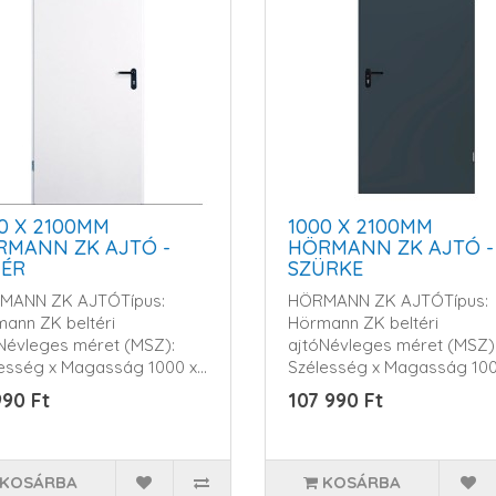
0 X 2100MM
1000 X 2100MM
RMANN ZK AJTÓ -
HÖRMANN ZK AJTÓ -
HÉR
SZÜRKE
MANN ZK AJTÓTípus:
HÖRMANN ZK AJTÓTípus:
ann ZK beltéri
Hörmann ZK beltéri
Névleges méret (MSZ):
ajtóNévleges méret (MSZ)
esség x Magasság 1000 x
Szélesség x Magasság 100
m..
2100m..
990 Ft
107 990 Ft
KOSÁRBA
KOSÁRBA