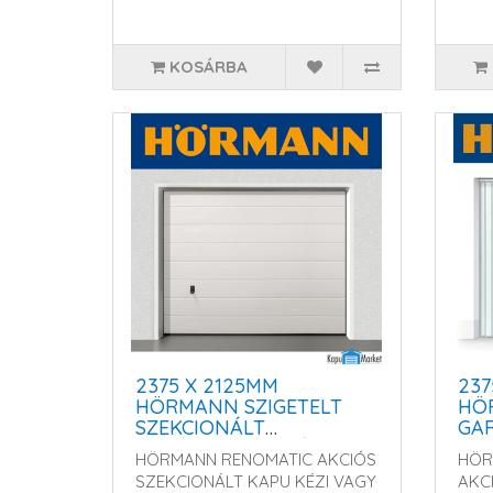
KOSÁRBA
2375 X 2125MM
23
HÖRMANN SZIGETELT
HÖ
SZEKCIONÁLT
GARÁ
GARÁZSKAPU - KÉZI
VA
HÖRMANN RENOMATIC AKCIÓS
HÖR
VAGY MOTOROS
MŰ
SZEKCIONÁLT KAPU KÉZI VAGY
AKC
MŰKÖDTETÉSSEL