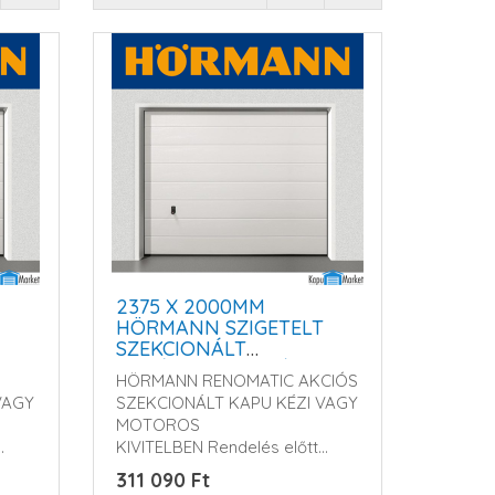
2375 X 2000MM
HÖRMANN SZIGETELT
SZEKCIONÁLT
GARÁZSKAPU - KÉZI
HÖRMANN RENOMATIC AKCIÓS
VAGY MOTOROS
VAGY
SZEKCIONÁLT KAPU KÉZI VAGY
MŰKÖDTETÉSSEL
MOTOROS
KIVITELBEN Rendelés előtt
kérem érd..
311 090 Ft