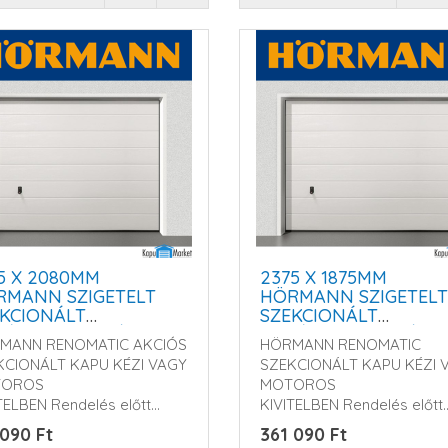
5 X 2080MM
2375 X 1875MM
RMANN SZIGETELT
HÖRMANN SZIGETELT
KCIONÁLT
SZEKCIONÁLT
ÁZSKAPU - KÉZI
GARÁZSKAPU - KÉZI
MANN RENOMATIC AKCIÓS
HÖRMANN RENOMATIC
GY MOTOROS
VAGY MOTOROS
KCIONÁLT KAPU KÉZI VAGY
SZEKCIONÁLT KAPU KÉZI 
KÖDTETÉSSEL
MŰKÖDTETÉSSEL
TOROS
MOTOROS
TELBEN Rendelés előtt
KIVITELBEN Rendelés előtt
m érd..
kérem érdeklődjö..
 090 Ft
361 090 Ft