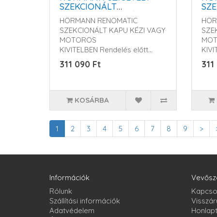
SZEKCIONÁLT
SZE
GARÁZSKAPU - KÉZI
GAR
HÖRMANN RENOMATIC
HÖR
VAGY MOTOROS
VA
SZEKCIONÁLT KAPU KÉZI VAGY
SZE
MŰKÖDTETÉSSEL
MŰ
MOTOROS
MO
KIVITELBEN Rendelés előtt
KIVI
kérem érdeklődjö..
kére
311 090 Ft
311
KOSÁRBA
1
2
3
4
5
6
7
8
9
>
Információk
Vevősz
Rólunk
Kapcso
Szállítási információk
Visszár
Adatvédelem
Honlap