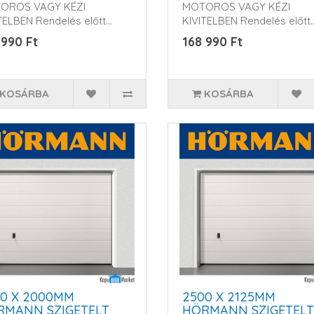
OROS VAGY KÉZI
MOTOROS VAGY KÉZI
TELBEN Rendelés előtt
KIVITELBEN Rendelés előtt
m érdek..
kérem érdek..
 990 Ft
168 990 Ft
KOSÁRBA
KOSÁRBA
0 X 2000MM
2500 X 2125MM
RMANN SZIGETELT
HÖRMANN SZIGETELT