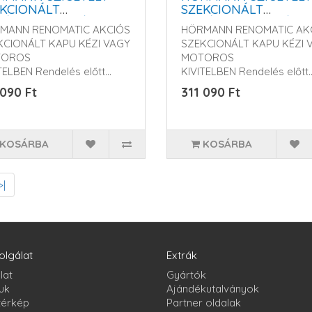
KCIONÁLT
SZEKCIONÁLT
ÁZSKAPU - KÉZI
GARÁZSKAPU - KÉZI
MANN RENOMATIC AKCIÓS
HÖRMANN RENOMATIC AK
GY MOTOROS
VAGY MOTOROS
KCIONÁLT KAPU KÉZI VAGY
SZEKCIONÁLT KAPU KÉZI 
KÖDTETÉSSEL
MŰKÖDTETÉSSEL
TOROS
MOTOROS
TELBEN Rendelés előtt
KIVITELBEN Rendelés előtt
m érd..
kérem érd..
 090 Ft
311 090 Ft
KOSÁRBA
KOSÁRBA
>|
olgálat
Extrák
lat
Gyártók
uk
Ajándékutalványok
térkép
Partner oldalak