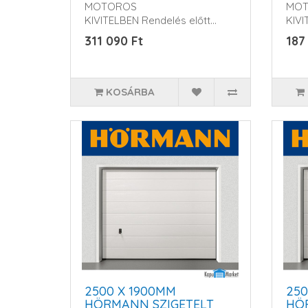
MOTOROS
MOT
KIVITELBEN Rendelés előtt
KIVI
kérem érd..
kére
311 090 Ft
187
KOSÁRBA
2500 X 1900MM
250
HÖRMANN SZIGETELT
HÖ