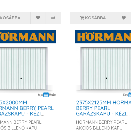
KOSÁRBA
KOSÁRBA
75X2000MM
2375X2125MM HÖRM
RMANN BERRY PEARL
BERRY PEARL
ZSKAPU - KÉZI
GARÁZSKAPU - KÉZI
GY MOTOROS
VAGY MOTOROS
MANN BERRY PEARL
HÖRMANN BERRY PEARL
KÖDTETÉSSEL
MŰKÖDTETÉSSEL
IÓS BILLENŐ KAPU
AKCIÓS BILLENŐ KAPU