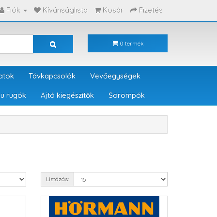
Fiók
Kívánságlista
Kosár
Fizetés
0 termék
atok
Távkapcsolók
Vevőegységek
u rugók
Ajtó kiegészítők
Sorompók
Listázás: