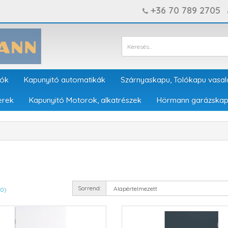
+36 70 789 2705
tók
Kapunyitó automatikák
Szárnyaskapu, Tolókapu vasal
erek
Kapunyitó Motorok, alkatrészek
Hörmann garázskap
Sorrend:
(0)