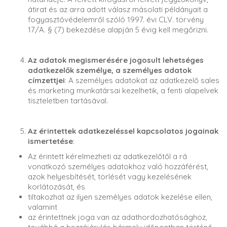
átirat és az arra adott válasz másolati példányait a
fogyasztóvédelemről szóló 1997. évi CLV. törvény
17/A. § (7) bekezdése alapján 5 évig kell megőrizni.
Az adatok megismerésére jogosult lehetséges
adatkezelők személye, a személyes adatok
címzettjei
: A személyes adatokat az adatkezelő sales
és marketing munkatársai kezelhetik, a fenti alapelvek
tiszteletben tartásával.
Az érintettek adatkezeléssel kapcsolatos jogainak
ismertetése
:
Az érintett kérelmezheti az adatkezelőtől a rá
vonatkozó személyes adatokhoz való hozzáférést,
azok helyesbítését, törlését vagy kezelésének
korlátozását, és
tiltakozhat az ilyen személyes adatok kezelése ellen,
valamint
az érintettnek joga van az adathordozhatósághoz,