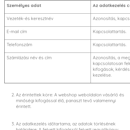
Személyes adat
Az adatkezelés c
Vezeték-és keresztnév
Azonosítás, kapcso
E-mail cím
Kapcsolattartás.
Telefonszám
Kapcsolattartás.
Számlázási név és cím
Azonosítás, a meg
kapcsolatosan fel
kifogások, kérdé
kezelése.
Az érintettek köre: A webshop weboldalon vásárló és
minőségi kifogással élő, panaszt tevő valamennyi
érintett.
Az adatkezelés időtartama, az adatok törlésének
határideje: A felvett kifogásról felvett jegyzőkönyv,