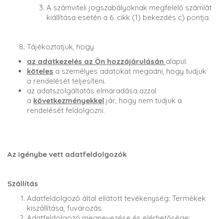
A számviteli jogszabályoknak megfelelő számlát
kiállítása esetén a 6. cikk (1) bekezdés c) pontja.
Tájékoztatjuk, hogy
az adatkezelés az Ön hozzájárulásán
alapul.
köteles
a személyes adatokat megadni, hogy tudjuk
a rendelését teljesíteni.
az adatszolgáltatás elmaradása azzal
a
következményekkel
jár, hogy nem tudjuk a
rendelését feldolgozni.
Az igénybe vett adatfeldolgozók
Szállítás
Adatfeldolgozó által ellátott tevékenység: Termékek
kiszállítása, fuvarozás
Adatfeldolgozó megnevezése és elérhetősége: