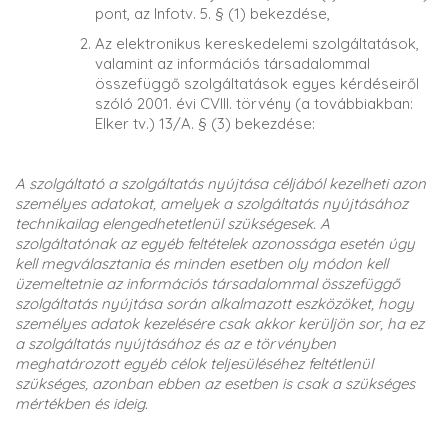
pont, az Infotv. 5. § (1) bekezdése,
Az elektronikus kereskedelemi szolgáltatások,
valamint az információs társadalommal
összefüggő szolgáltatások egyes kérdéseiről
szóló 2001. évi CVIII. törvény (a továbbiakban:
Elker tv.) 13/A. § (3) bekezdése:
A szolgáltató a szolgáltatás nyújtása céljából kezelheti azon
személyes adatokat, amelyek a szolgáltatás nyújtásához
technikailag elengedhetetlenül szükségesek. A
szolgáltatónak az egyéb feltételek azonossága esetén úgy
kell megválasztania és minden esetben oly módon kell
üzemeltetnie az információs társadalommal összefüggő
szolgáltatás nyújtása során alkalmazott eszközöket, hogy
személyes adatok kezelésére csak akkor kerüljön sor, ha ez
a szolgáltatás nyújtásához és az e törvényben
meghatározott egyéb célok teljesüléséhez feltétlenül
szükséges, azonban ebben az esetben is csak a szükséges
mértékben és ideig.