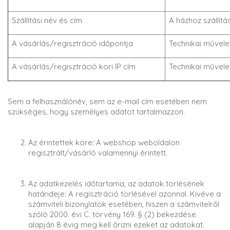
Szállítási név és cím
A házhoz szállítá
A vásárlás/regisztráció időpontja
Technikai művele
A vásárlás/regisztráció kori IP cím
Technikai művele
Sem a felhasználónév, sem az e-mail cím esetében nem
szükséges, hogy személyes adatot tartalmazzon.
Az érintettek köre: A webshop weboldalon
regisztrált/vásárló valamennyi érintett.
Az adatkezelés időtartama, az adatok törlésének
határideje: A regisztráció törlésével azonnal. Kivéve a
számviteli bizonylatok esetében, hiszen a számvitelről
szóló 2000. évi C. törvény 169. § (2) bekezdése
alapján 8 évig meg kell őrizni ezeket az adatokat.