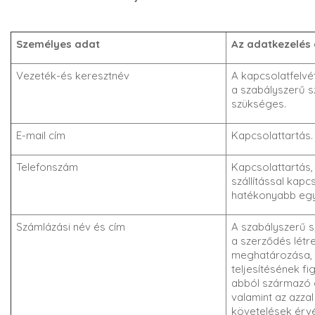
Személyes adat
Az adatkezelés 
Vezeték-és keresztnév
A kapcsolatfelvé
a szabályszerű s
szükséges.
E-mail cím
Kapcsolattartás.
Telefonszám
Kapcsolattartás,
szállítással kap
hatékonyabb egy
Számlázási név és cím
A szabályszerű s
a szerződés létr
meghatározása, 
teljesítésének f
abból származó 
valamint az azza
követelések érvé