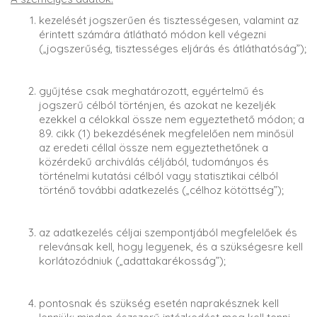
kezelését jogszerűen és tisztességesen, valamint az
érintett számára átlátható módon kell végezni
(„jogszerűség, tisztességes eljárás és átláthatóság”);
gyűjtése csak meghatározott, egyértelmű és
jogszerű célból történjen, és azokat ne kezeljék
ezekkel a célokkal össze nem egyeztethető módon; a
89. cikk (1) bekezdésének megfelelően nem minősül
az eredeti céllal össze nem egyeztethetőnek a
közérdekű archiválás céljából, tudományos és
történelmi kutatási célból vagy statisztikai célból
történő további adatkezelés („célhoz kötöttség”);
az adatkezelés céljai szempontjából megfelelőek és
relevánsak kell, hogy legyenek, és a szükségesre kell
korlátozódniuk („adattakarékosság”);
pontosnak és szükség esetén naprakésznek kell