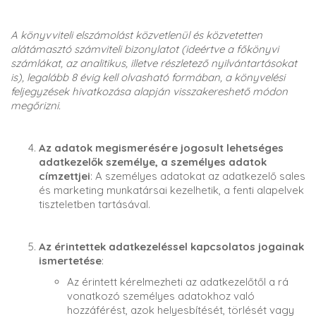
A könyvviteli elszámolást közvetlenül és közvetetten
alátámasztó számviteli bizonylatot (ideértve a főkönyvi
számlákat, az analitikus, illetve részletező nyilvántartásokat
is), legalább 8 évig kell olvasható formában, a könyvelési
feljegyzések hivatkozása alapján visszakereshető módon
megőrizni.
Az adatok megismerésére jogosult lehetséges
adatkezelők személye, a személyes adatok
címzettjei
: A személyes adatokat az adatkezelő sales
és marketing munkatársai kezelhetik, a fenti alapelvek
tiszteletben tartásával.
Az érintettek adatkezeléssel kapcsolatos jogainak
ismertetése
:
Az érintett kérelmezheti az adatkezelőtől a rá
vonatkozó személyes adatokhoz való
hozzáférést, azok helyesbítését, törlését vagy