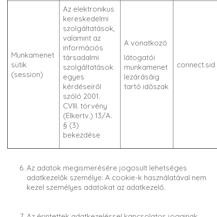
Az elektronikus
kereskedelmi
szolgáltatások,
valamint az
A vonatkozó
információs
Munkamenet
társadalmi
látogatói
sütik
connect.sid
szolgáltatások
munkamenet
(session)
egyes
lezárásáig
kérdéseiről
tartó időszak
szóló 2001.
CVIII. törvény
(Elkertv.) 13/A.
§ (3)
bekezdése
Az adatok megismerésére jogosult lehetséges
adatkezelők személye: A cookie-k használatával nem
kezel személyes adatokat az adatkezelő.
Az érintettek adatkezeléssel kapcsolatos jogainak