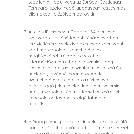
tagállamain belül vagy az Európai Gazdasági
Térségről szóló megállapodásban részes más
államokban előzőleg megrövidíti.
A teljes IP-címnek a Google USA-ban lévő
szerverére történő továbbítására és ottani
lerövidítésére csak kivételes esetekben kerül
sor. Eme weboldal üzemeltetőjének
megbízásából a Google ezeket az
információkat arra fogja használni, hogy
kiértékelje, hogyan használta a Felhasználó a
honlapot, továbbá, hogy a weboldal
üzemeltetőjének a honlap aktivitásával
összefüggő jelentéseket készítsen, valamint,
hogy a weboldal- és az internethasználattal
kapcsolatos további szolgáltatásokat
teljesítsen.
A Google Analytics keretein belül a Felhasználó
böngészője által továbbított IP-címet nem vezeti
össze a Google más adataival. A cookie-k