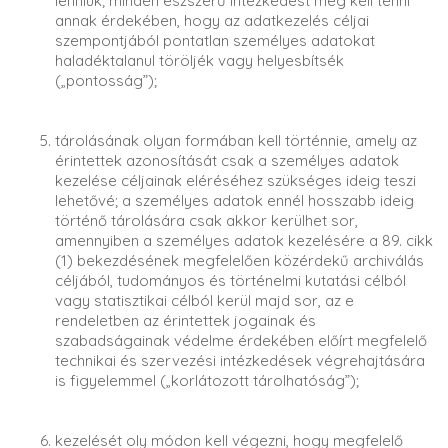
lenniük; minden észszerű intézkedést meg kell tenni
annak érdekében, hogy az adatkezelés céljai
szempontjából pontatlan személyes adatokat
haladéktalanul töröljék vagy helyesbítsék
(„pontosság”);
tárolásának olyan formában kell történnie, amely az
érintettek azonosítását csak a személyes adatok
kezelése céljainak eléréséhez szükséges ideig teszi
lehetővé; a személyes adatok ennél hosszabb ideig
történő tárolására csak akkor kerülhet sor,
amennyiben a személyes adatok kezelésére a 89. cikk
(1) bekezdésének megfelelően közérdekű archiválás
céljából, tudományos és történelmi kutatási célból
vagy statisztikai célból kerül majd sor, az e
rendeletben az érintettek jogainak és
szabadságainak védelme érdekében előírt megfelelő
technikai és szervezési intézkedések végrehajtására
is figyelemmel („korlátozott tárolhatóság”);
kezelését oly módon kell végezni, hogy megfelelő