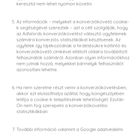
keresztül nem lehet nyomon követni.
Az információk – melyeket a konverziókövető cookie-
k segítségével szereztek – azt a célt szolgálják, hogy
az AdWords konverziókövetést választó ügyfeleinek
számára konverziós statisztikákat készítsenek. Az
ügyfelek így tájékozódnak a hirdetésükre kattintó és
konverziókövető címkével ellátott oldalra továbbított
felhasználók számáról. Azonban olyan információkhoz
nem jutnak hozzá, melyekkel bármelyik felhasználót
azonosítani lehetne.
Ha nem szeretne részt venni a konverziókövetésben,
akkor ezt elutasíthatja azáltal, hogy böngészőjében
letiltja a cookie-k telepítésének lehetőségét. Ezután
Ön nem fog szerepelni a konverziókövetési
statisztikákban.
További információ valamint a Google adatvédelmi