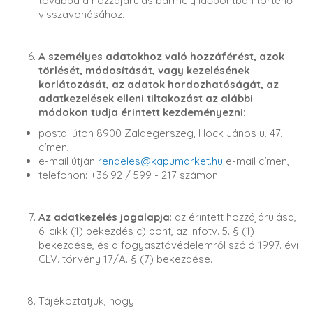
továbbá a hozzájárulás bármely időpontban történő
visszavonásához.
A személyes adatokhoz való hozzáférést, azok
törlését, módosítását, vagy kezelésének
korlátozását, az adatok hordozhatóságát, az
adatkezelések elleni tiltakozást az alábbi
módokon tudja érintett kezdeményezni
:
postai úton 8900 Zalaegerszeg, Hock János u. 47.
címen,
e-mail útján
rendeles@kapumarket.hu
e-mail címen,
telefonon: +36 92 / 599 - 217 számon.
Az adatkezelés jogalapja
: az érintett hozzájárulása,
6. cikk (1) bekezdés c) pont, az Infotv. 5. § (1)
bekezdése, és a fogyasztóvédelemről szóló 1997. évi
CLV. törvény 17/A. § (7) bekezdése.
Tájékoztatjuk, hogy