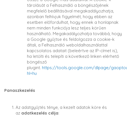
tárolását a Felhasználó a böngészőjének
megfelelő beállításával megakadályozhatja,
azonban felhívjuk figyelmét, hogy ebben az
esetben előfordulhat, hogy ennek a honlapnak
nem minden funkciója lesz teljes körűen
használható. Megakadályozhatja továbbá, hogy
a Google gyűjtse és feldolgozza a cookie-k
általi, a Felhasználó weboldalhasználattal
kapcsolatos adatait (beleértve az IP-címet is),
ha letölti és telepíti a következő linken elérhető
böngésző
plugint.
https://tools.google.com/dlpage/gaopto
hl=hu
Panaszkezelés
Az adatgyűjtés ténye, a kezelt adatok köre és
az
adatkezelés célja
: