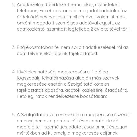
Adatkezelő a beérkezett e-maileket, üzeneteket,
telefonon, Facebook-on stb. megadott adatokat az
érdeklődő nevével és e-mail címével, valamint más,
önként megadott személyes adatával együtt, az
adatközléstől számított legfeljebb 2 év elteltével törli.
E tájékoztatóban fel nem sorolt adatkezelésekről az
adat felvételekor adunk tájékoztatást.
Kivételes hatósági megkeresésre, illetőleg
jogszabály felhatalmazása alapján más szervek
megkeresése esetén a Szolgáltató köteles
tájékoztatás adására, adatok közlésére, átadására,
illetőleg iratok rendelkezésre bocsátására.
A Szolgáltató ezen esetekben a megkereső részére –
amennyiben az a pontos célt és az adatok körét
megjelölte – személyes adatot csak annyit és olyan
mértékben ad ki, amely a megkeresés céljának