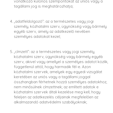
vonatkozó különös szempontokat az uniós vagy a
tagállami jog is meghatározhatja;
„adatfeldolgozó”: az a természetes vagy jogi
személy, közhatalmi szerv, ügynökség vagy bármely
egyéb szerv, amely az adatkezelő nevében
személyes adatokat kezel;
„címzett”: az a természetes vagy jogi személy,
közhatalmi szerv, ügynökség vagy bármely egyéb
szerv, akivel vagy amellyel a személyes adatot közlik,
függetlenül attól, hogy harmadik fél-e. Azon
közhatalmi szervek, amelyek egy egyedi vizsgálat
keretében az uniós vagy a tagállami joggal
összhangban férhetnek hozzá személyes adatokhoz,
nem minősülnek címzettnek; az említett adatok e
közhatalmi szervek általi kezelése meg kell, hogy
feleljen az adatkezelés céljainak megfelelően az
alkalmazandó adatvédelmi szabályoknak;