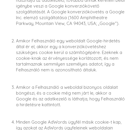
használja az adatkezelő, továbbá annak keretein belül
igénybe veszi a Google konverziókövető
szolgáltatását. A Google konverziókövetés a Google
Inc. elemző szolgáltatása (1600 Amphitheatre
Parkway, Mountain View, CA 94043, USA; „Google“).
Amikor Felhasználó egy weboldalt Google-hirdetés
által ér el, akkor egy a konverziókövetéshez
szükséges cookie kerül a számítógépére. Ezeknek a
cookie-knak az érvényessége korlátozott, és nem
tartalmaznak semmilyen személyes adatot, így a
Felhasználó nem is azonosítható általuk.
Amikor a Felhasználó a weboldal bizonyos oldalait
böngészi, és a cookie még nem járt le, akkor a
Google és az adatkezelő is láthatja, hogy Felhasználó
a hirdetésre kattintott.
Minden Google AdWords ügyfél másik cookie-t kap,
így azokat az AdWords ügyfeleinek weboldalain