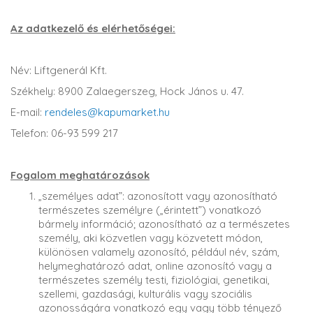
Az adatkezelő és elérhetőségei:
Név: Liftgenerál Kft.
Székhely: 8900 Zalaegerszeg, Hock János u. 47.
E-mail:
rendeles@kapumarket.hu
Telefon: 06-93 599 217
Fogalom meghatározások
„személyes adat”: azonosított vagy azonosítható
természetes személyre („érintett”) vonatkozó
bármely információ; azonosítható az a természetes
személy, aki közvetlen vagy közvetett módon,
különösen valamely azonosító, például név, szám,
helymeghatározó adat, online azonosító vagy a
természetes személy testi, fiziológiai, genetikai,
szellemi, gazdasági, kulturális vagy szociális
azonosságára vonatkozó egy vagy több tényező