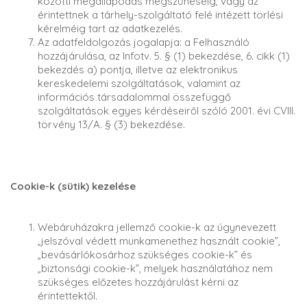
közötti megállapodás megszűnéséig, vagy az
érintettnek a tárhely-szolgáltató felé intézett törlési
kérelméig tart az adatkezelés.
Az adatfeldolgozás jogalapja: a Felhasználó
hozzájárulása, az Infotv. 5. § (1) bekezdése, 6. cikk (1)
bekezdés a) pontja, illetve az elektronikus
kereskedelemi szolgáltatások, valamint az
információs társadalommal összefüggő
szolgáltatások egyes kérdéseiről szóló 2001. évi CVIII.
törvény 13/A. § (3) bekezdése.
Cookie-k (sütik) kezelése
Webáruházakra jellemző cookie-k az úgynevezett
„jelszóval védett munkamenethez használt cookie”,
„bevásárlókosárhoz szükséges cookie-k” és
„biztonsági cookie-k”, melyek használatához nem
szükséges előzetes hozzájárulást kérni az
érintettektől.