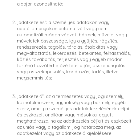
alapján azonosítható;
„adatkezelés”: a személyes adatokon vagy
adatállományokon automatizált vagy nem
automatizált módon végzett bármely művelet vagy
műveletek összessége, így a gyűjtés, rögzítés,
rendszerezés, tagolás, tárolás, átalakítás vagy
megváltoztatás, lekérdezés, betekintés, felhasználás,
közlés továbbítás, terjesztés vagy egyéb módon
történő hozzáférhetővé tétel útján, összehangolás
vagy összekapcsolás, korlátozás, törlés, illetve
megsemmisítés;
„adatkezelő”: az a természetes vagy jogi személy,
közhatalmi szerv, ügynökség vagy bármely egyéb
szerv, amely a személyes adatok kezelésének céljait
és eszközeit önállóan vagy másokkal együtt
meghatározza; ha az adatkezelés céljait és eszközeit
az uniós vagy a tagállami jog határozza meg, az
adatkezelőt vagy az adatkezelő kijelölésére