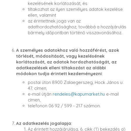
kezelésének korlátozását, és
tiltakozhat az ilyen személyes adatok kezelése
ellen, valamint
az érintettnek joga van az
adathordozhatósághoz, továbbá a hozzájárulás
bármely időpontban történő visszavonásához.
A személyes adatokhoz való hozzáférést, azok
törlését, módosítását, vagy kezelésének
korlátozását, az adatok hordozhatóságát, az
adatkezelések elleni tiltakozást az alábbi
módokon tudja érintett kezdeményezni
:
postai úton 8900 Zalaegerszeg, Hock János u.
47. címen,
e-mail útján
rendeles@kapumarket.hu
e-mail
címen,
telefonon 06 92 / 599 - 217 számon.
Az adatkezelés jogalapja
:
Az érintett hozzájárulása, 6. cikk (1) bekezdés a)