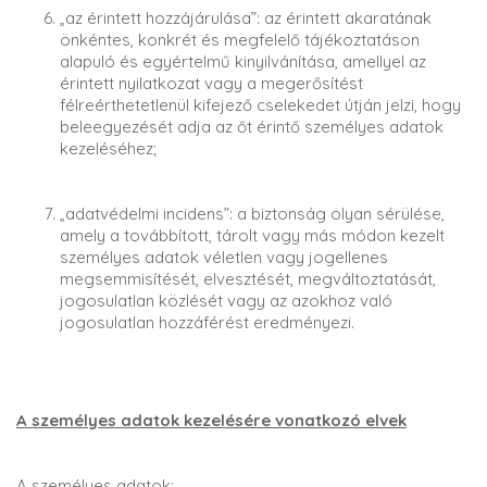
„az érintett hozzájárulása”: az érintett akaratának
önkéntes, konkrét és megfelelő tájékoztatáson
alapuló és egyértelmű kinyilvánítása, amellyel az
érintett nyilatkozat vagy a megerősítést
félreérthetetlenül kifejező cselekedet útján jelzi, hogy
beleegyezését adja az őt érintő személyes adatok
kezeléséhez;
„adatvédelmi incidens”: a biztonság olyan sérülése,
amely a továbbított, tárolt vagy más módon kezelt
személyes adatok véletlen vagy jogellenes
megsemmisítését, elvesztését, megváltoztatását,
jogosulatlan közlését vagy az azokhoz való
jogosulatlan hozzáférést eredményezi.
A személyes adatok kezelésére vonatkozó elvek
A személyes adatok: