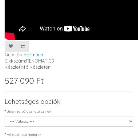
Gyártók
Hörmann
Cikkszám:RENOMATIC9
Készletinfó:Készleten
527 090 Ft
Lehetséges opciók
Jelenleg válaszható színek
Választható motorok