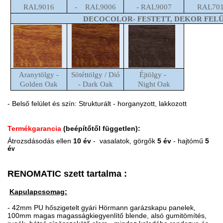
RAL9016
- RAL9006
- RAL9007
RAL70
DECOCOLOR- FESTETT, DEKOR FEL
Aranytölgy -
Sötéttölgy / Dió
Éjtölgy -
Golden Oak
- Dark Oak
Night Oak
- Belső felület és szín: Strukturált - horganyzott, lakkozott
Termékgarancia
(beépítőtől független):
Átrozsdásodás ellen
10 év
- vasalatok,
görgők
5 év
- hajtómű
5
é
v
RENOMATIC szett tartalma :
Kapulapcsomag:
- 42mm PU hőszigetelt gyári Hörmann garázskapu panelek,
100mm magas magasságkiegyenlítő blende, alsó gumitömítés,