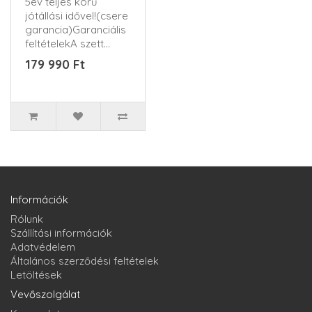
5év teljes körű
(BLUETOOTH)
jótállási idővel!(csere
garancia)Garanciális
feltételekA szett
tartalma: ..
179 990 Ft
Információk
Rólunk
Szállítási információk
Adatvédelem
Általános szerződési feltételek
Letöltések
Vevőszolgálat