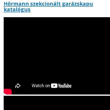
Hörmann szekcionált garázskapu
katalógus