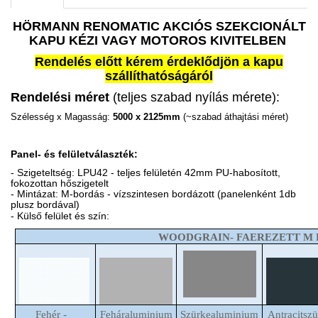
HÖRMANN RENOMATIC AKCIÓS SZEKCIONÁLT
KAPU KÉZI VAGY MOTOROS KIVITELBEN
Rendelés előtt kérem érdeklődjön a kapu
szállíthatóságáról
Rendelési méret
(teljes szabad nyílás mérete):
Szélesség x Magasság:
5000
x 2125mm
(~szabad áthajtási méret)
Panel- és felületválaszték:
- Szigeteltség: LPU42 - teljes felületén 42mm PU-habosított,
fokozottan hőszigetelt
- Mintázat: M-bordás - vízszintesen bordázott (panelenként 1db
plusz bordával)
- Külső felület és szín:
WOODGRAIN- FAEREZETT M
Fehér -
Feháraluminium
Szürkealuminium
Antracitszü