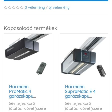
0 vélemény
/
új vélemény
Kapcsolódó termékek
Hörmann
Hörmann
ProMatic 4
SupraMatic E 4
garázskapu
garázskapu
hajtómű szett
hajtómű szett
5év teljes körű
5év teljes körű
(BLUETOOTH)
jótállási idővel!(csere
jótállási idővel!(csere