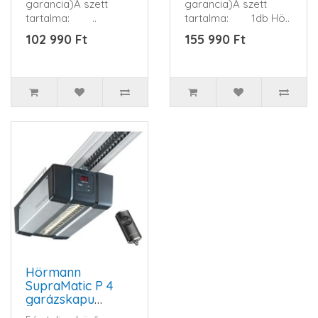
garancia)A szett
garancia)A szett
tartalma: ..
tartalma: 1db Hö..
102 990 Ft
155 990 Ft
Hörmann
SupraMatic P 4
garázskapu
hajtómű szett