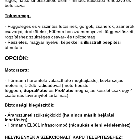
rugók, hátsó sínösszekötő elem - mindez kalodába rendezve és
befóliázva
Tokcsomag:
- Függőleges és vízszintes futósínek, görgők, zsanérok, zsanérok
csavarjai, drótkötelek, 500mm hosszú mennyezeti függesztőszett,
rögzítéshez szükséges csavar- és tiplicsomag
- Részletes, magyar nyelvű, képekkel is illusztrált beépítési
útmutató
OPCIÓK:
Motorszett:
- Hörmann háromféle választható meghajtásfej, kevlárszíjas
motorsín, 1-2db rádióadóval (motortípustól
függően,
SupraMatic
és
ProMatic
meghajtás készlet csak egy 4
csatornás távirányítót tartalmaz)
Biztonsági kiegészítők:
-
Áramszüneti szükségkioldó
(ha nincs másik bejárási
lehetőség)
- Hörmann EL301 infrasorompó
(rácsukás elleni védelemhez)
HELYIGÉNYEK A SZEKCIONÁLT KAPU TELEPÍTÉSÉHEZ: