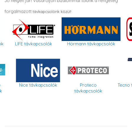
Jó helyen jár! Vásároljon bizalommal tőlünk a rengeteg
forgalmazott
távkapcsolónk közül!
ók
LIFE távkapcsolók
Hörmann távkapcsolók
e
Nice távkapcsolók
Proteco
Tecno 
k
távkapcsolók