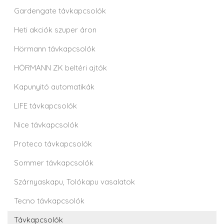
Gardengate távkapcsolók
Heti akciók szuper áron
Hörmann távkapcsolók
HÖRMANN ZK beltéri ajtók
Kapunyitó automatikák
LIFE távkapcsolók
Nice távkapcsolók
Proteco távkapcsolók
Sommer távkapcsolók
Szárnyaskapu, Tolókapu vasalatok
Tecno távkapcsolók
Távkapcsolók