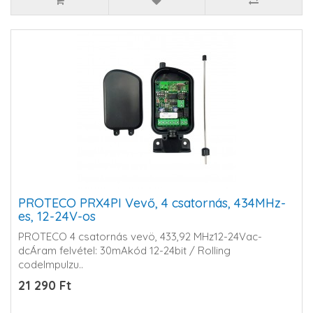
PROTECO PRX4PI Vevő, 4 csatornás, 434MHz-
es, 12-24V-os
PROTECO 4 csatornás vevö, 433,92 MHz12-24Vac-
dcÁram felvétel: 30mAkód 12-24bit / Rolling
codeImpulzu..
21 290 Ft