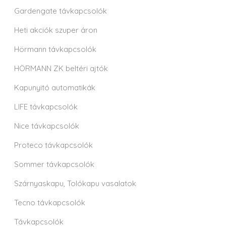
Gardengate távkapcsolók
Heti akciók szuper áron
Hörmann távkapcsolók
HÖRMANN ZK beltéri ajtók
Kapunyitó automatikák
LIFE távkapcsolók
Nice távkapcsolók
Proteco távkapcsolók
Sommer távkapcsolók
Szárnyaskapu, Tolókapu vasalatok
Tecno távkapcsolók
Távkapcsolók