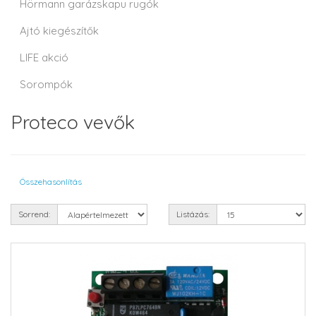
Hörmann garázskapu rugók
Ajtó kiegészítők
LIFE akció
Sorompók
Proteco vevők
Összehasonlítás
Sorrend:
Listázás: