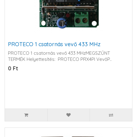
PROTECO 1 csatornás vevő 433 MHz
PROTECO 1 csatornás vevő 433 MHzMEGSZŰNT
TERMÉK Helyettesítés: PROTECO PRX4PI Vevő P..
0 Ft