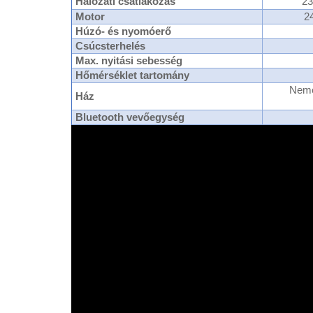
Hálózati csatlakozás
23
Motor
2
Húzó- és nyomóerő
Csúcsterhelés
Max. nyitási sebesség
Hőmérséklet tartomány
Neme
Ház
Bluetooth vevőegység