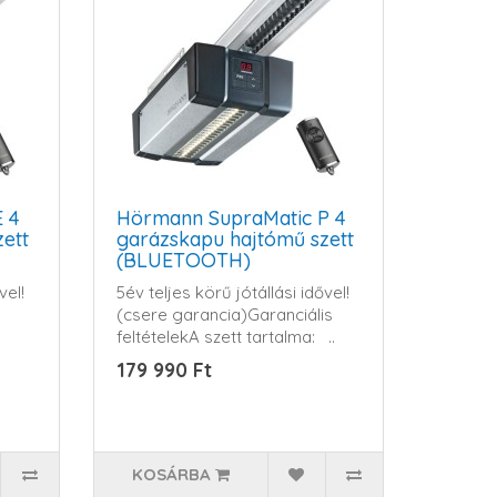
 4
Hörmann SupraMatic P 4
ett
garázskapu hajtómű szett
(BLUETOOTH)
vel!
5év teljes körű jótállási idővel!
(csere garancia)Garanciális
feltételekA szett tartalma: ..
179 990 Ft
KOSÁRBA