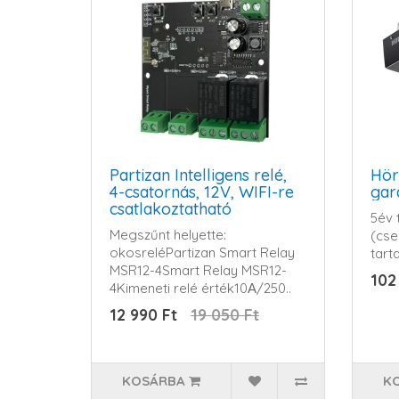
Partizan Intelligens relé,
Hör
4-csatornás, 12V, WIFI-re
gar
csatlakoztatható
5év t
Megszűnt helyette:
(cse
okosreléPartizan Smart Relay
tar
MSR12-4Smart Relay MSR12-
102
4Kimeneti relé érték10А/250..
12 990 Ft
19 050 Ft
KOSÁRBA
K