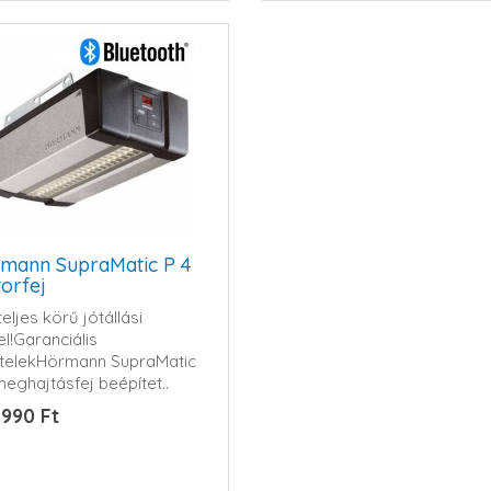
mann SupraMatic P 4
orfej
eljes körű jótállási
el!Garanciális
ételekHörmann SupraMatic
meghajtásfej beépítet..
 990 Ft