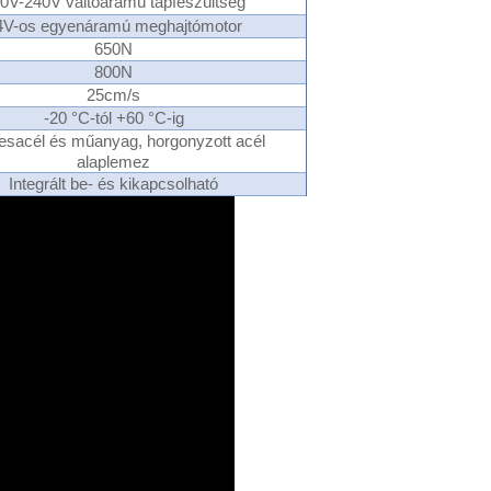
0V-240V váltóáramú tápfeszültség
4V-os egyenáramú meghajtómotor
650N
800N
25cm/s
-20 °C-tól +60 °C-ig
sacél és műanyag, horgonyzott acél
alaplemez
Integrált be- és kikapcsolható