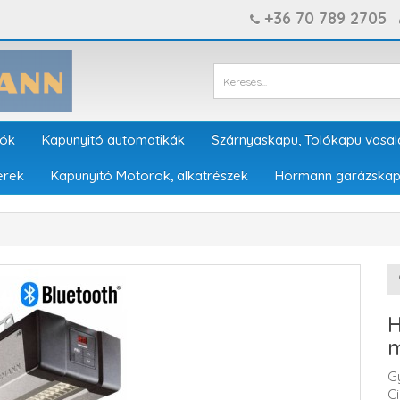
+36 70 789 2705
tók
Kapunyitó automatikák
Szárnyaskapu, Tolókapu vasal
erek
Kapunyitó Motorok, alkatrészek
Hörmann garázskap
H
m
G
C