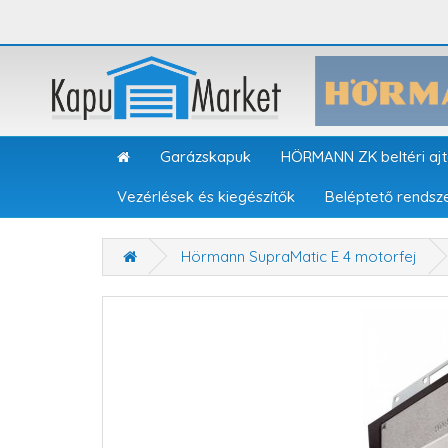
Garázskapuk
HÖRMANN ZK beltéri aj
Vezérlések és kiegészítők
Beléptető rendsz
Hörmann SupraMatic E 4 motorfej