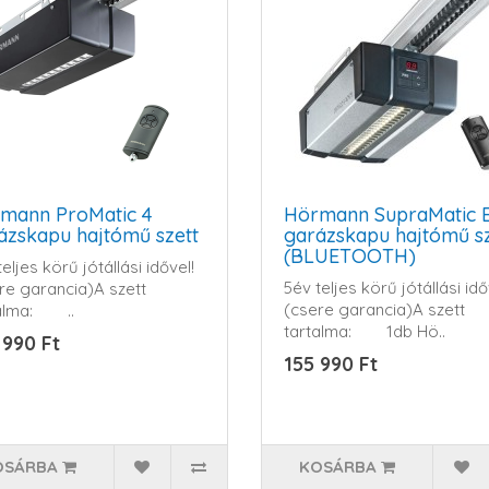
mann ProMatic 4
Hörmann SupraMatic E
ázskapu hajtómű szett
garázskapu hajtómű sz
(BLUETOOTH)
eljes körű jótállási idővel!
5év teljes körű jótállási idő
re garancia)A szett
(csere garancia)A szett
talma: ..
tartalma: 1db Hö..
 990 Ft
155 990 Ft
OSÁRBA
KOSÁRBA