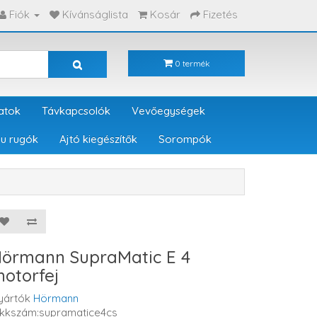
Fiók
Kívánságlista
Kosár
Fizetés
0 termék
atok
Távkapcsolók
Vevőegységek
u rugók
Ajtó kiegészítők
Sorompók
örmann SupraMatic E 4
otorfej
yártók
Hörmann
ikkszám:supramatice4cs