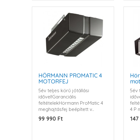
HÖRMANN PROMATIC 4
Hör
MOTORFEJ
mot
5év teljes körű jótállási
5év t
idővel!Garanciális
időv
feltételekHörmann ProMatic 4
felt
meghajtásfej beépített v..
4 P 
99 990 Ft
147