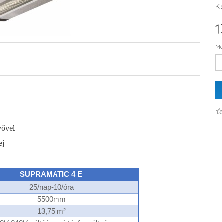
K
1
Me
vővel
ej
SUPRAMATIC 4 E
25/nap-10/óra
5500mm
13,75 m²