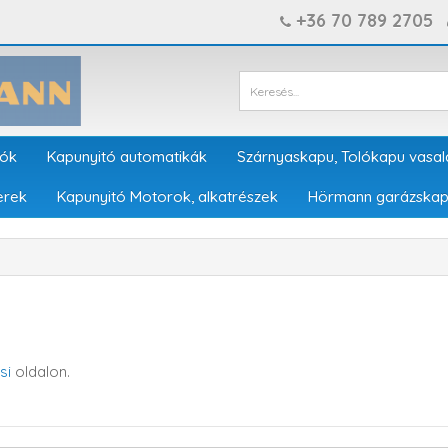
+36 70 789 2705
tók
Kapunyitó automatikák
Szárnyaskapu, Tolókapu vasal
erek
Kapunyitó Motorok, alkatrészek
Hörmann garázskap
si
oldalon.