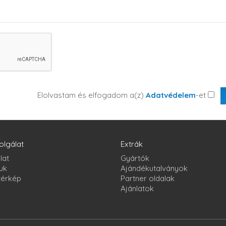
Elolvastam és elfogadom a(z)
Adatvédelem
-et
olgálat
Extrák
lat
Gyártók
uk
Ajándékutalványok
térkép
Partner oldalak
Ajánlatok