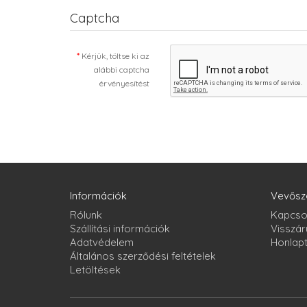
Captcha
Kérjük, töltse ki az
alábbi captcha
érvényesítést
Információk
Vevősz
Rólunk
Kapcso
Szállítási információk
Visszár
Adatvédelem
Honlap
Általános szerződési feltételek
Letöltések