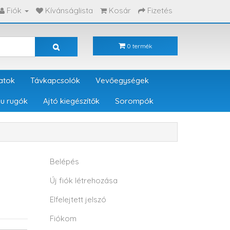
Fiók
Kívánságlista
Kosár
Fizetés
0 termék
atok
Távkapcsolók
Vevőegységek
u rugók
Ajtó kiegészítők
Sorompók
Belépés
Új fiók létrehozása
Elfelejtett jelszó
Fiókom