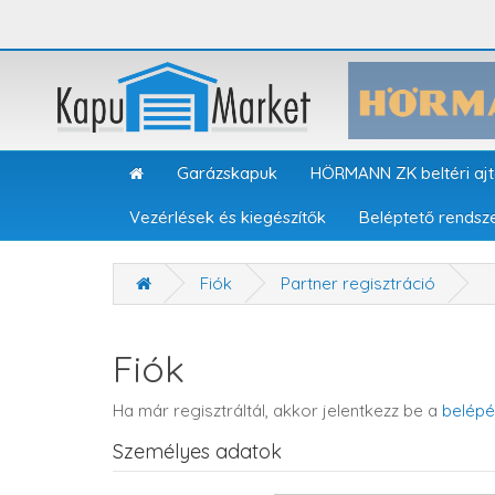
Garázskapuk
HÖRMANN ZK beltéri aj
Vezérlések és kiegészítők
Beléptető rendsz
Fiók
Partner regisztráció
Fiók
Ha már regisztráltál, akkor jelentkezz be a
belépé
Személyes adatok