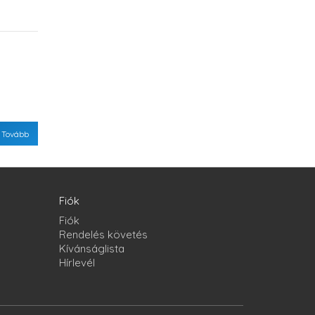
Fiók
Fiók
Rendelés követés
Kívánságlista
Hírlevél