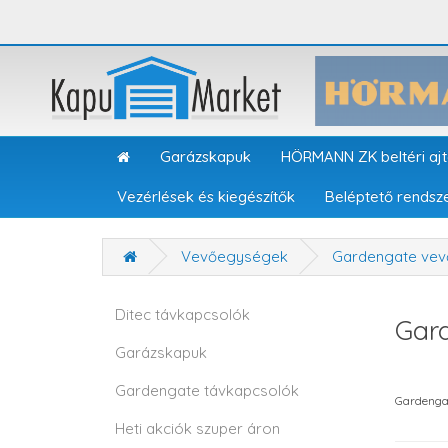
Garázskapuk
HÖRMANN ZK beltéri aj
Vezérlések és kiegészítők
Beléptető rendsz
Vevőegységek
Gardengate vev
Ditec távkapcsolók
Gar
Garázskapuk
Gardengate távkapcsolók
Gardenga
Heti akciók szuper áron