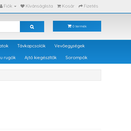
Fiók
Kívánságlista
Kosár
Fizetés
0 termék
atok
Távkapcsolók
Vevőegységek
u rugók
Ajtó kiegészítők
Sorompók