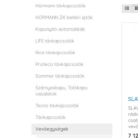
Hörmann távkapcsolók
HÖRMANN ZK beltéri ajtók
Kapunyitó automatikák
LIFE távkapcsolók
Nice távkapcsolók
Proteco távkapcsolók
Sommer távkapcsolók
Szárnyaskapu, Tolókapu
vasalatok
SLA
Tecno távkapcsolók
SLAV
rád
Távkapcsolók
csat
vevő
Vevőegységek
relé 
7 12