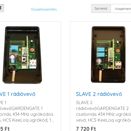
Sorrend:
Összehasonlítás
VE 1 rádióvevő
SLAVE 2 rádióvevő
E 1
SLAVE 2
ióvevőGARDENGATE 1
rádióvevőGARDENGATE 2
ornás 434 MHz ugrókódos
csatornás 434 MHz ugrók
, HCS KeeLoq ugrókód, 1
vevő, HCS KeeLoq ugrókód
kimenet, ..
relé kimenet, ..
5 Ft
7 720 Ft