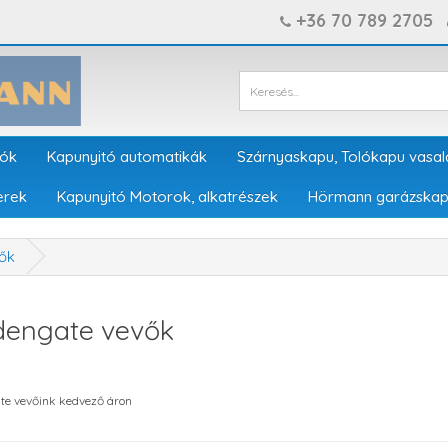
+36 70 789 2705
tók
Kapunyitó automatikák
Szárnyaskapu, Tolókapu vasal
erek
Kapunyitó Motorok, alkatrészek
Hörmann garázskap
ők
dengate vevők
te vevőink kedvező áron