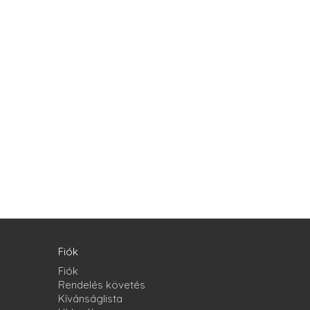
Fiók
Fiók
Rendelés követés
Kívánságlista