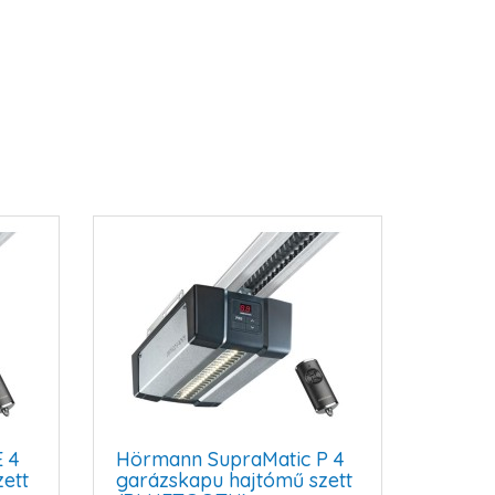
 4
Hörmann SupraMatic P 4
ett
garázskapu hajtómű szett