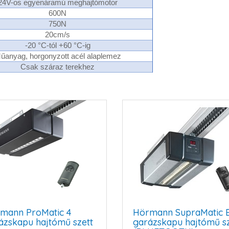
24V-os egyenáramú meghajtómotor
600N
750N
20cm/s
-20 °C-tól +60 °C-ig
űanyag, horgonyzott acél alaplemez
Csak száraz terekhez
mann ProMatic 4
Hörmann SupraMatic E
ázskapu hajtómű szett
garázskapu hajtómű sz