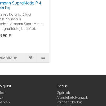
mann SupraMatic P 4
orfej
eljes körű jótállási
el!Garanciális
ételekHörmann SupraMatic
meghajtásfej beépítet..
 990 Ft
OSÁRBA
olgálat
Extrák
lat
Gyártók
uk
Ajándékutalványok
térkép
Partner oldalak