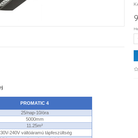
K
9
Me
ej
PROMATIC 4
25/nap-10/óra
5000mm
11.25m²
30V-240V váltóáramú tápfeszültség