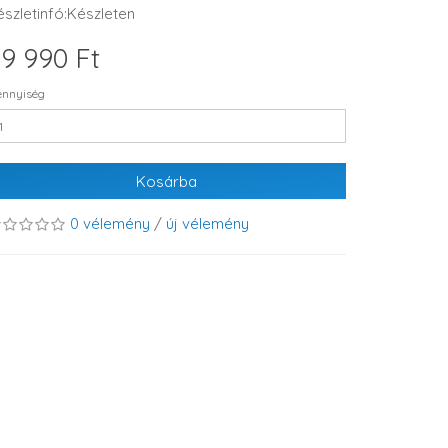
észletinfó:Készleten
9 990 Ft
nnyiség
Kosárba
0 vélemény
/
új vélemény