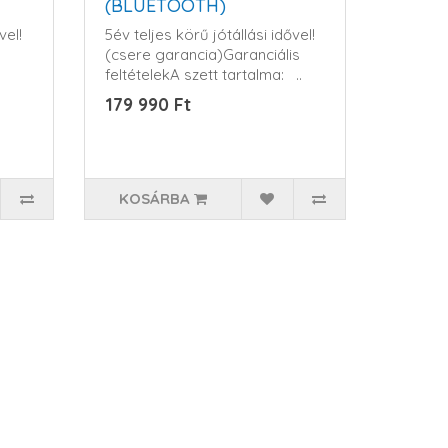
(BLUETOOTH)
vel!
5év teljes körű jótállási idővel!
(csere garancia)Garanciális
feltételekA szett tartalma: ..
179 990 Ft
KOSÁRBA