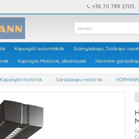
+36 70 789 2705
tók
Kapunyitó automatikák
Szárnyaskapu, Tolókapu vasal
erek
Kapunyitó Motorok, alkatrészek
Hörmann garázskap
Kapunyitó motorok
Garázskapu motorok
HÖRMANN 
G
C