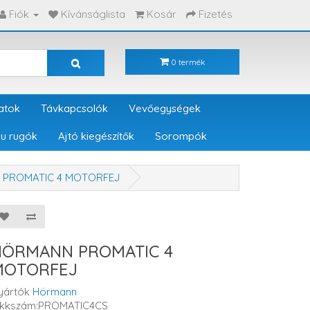
Fiók
Kívánságlista
Kosár
Fizetés
0 termék
atok
Távkapcsolók
Vevőegységek
u rugók
Ajtó kiegészítők
Sorompók
PROMATIC 4 MOTORFEJ
HÖRMANN PROMATIC 4
MOTORFEJ
yártók
Hörmann
ikkszám:PROMATIC4CS