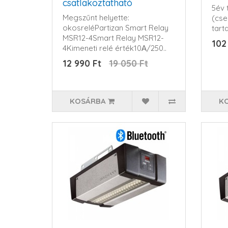
csatlakoztatható
5év t
Megszűnt helyette:
(cse
okosreléPartizan Smart Relay
tar
MSR12-4Smart Relay MSR12-
102
4Kimeneti relé érték10А/250..
12 990 Ft
19 050 Ft
KOSÁRBA
K