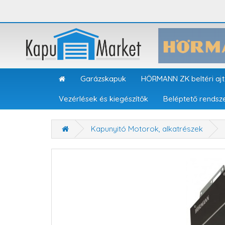
Garázskapuk
HÖRMANN ZK beltéri aj
Vezérlések és kiegészítők
Beléptető rendsz
Kapunyitó Motorok, alkatrészek