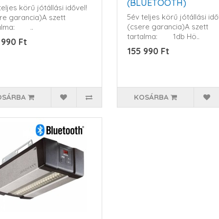
(BLUETOOTH)
eljes körű jótállási idővel!
5év teljes körű jótállási idő
re garancia)A szett
(csere garancia)A szett
talma: ..
tartalma: 1db Hö..
 990 Ft
155 990 Ft
OSÁRBA
KOSÁRBA