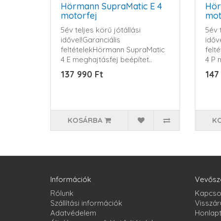
Hörmann SupraMatic E 4
Hör
motorfej
mot
5év teljes körű jótállási
5év t
idővel!Garanciális
időv
feltételekHörmann SupraMatic
felt
4 E meghajtásfej beépítet..
4 P 
137 990 Ft
147
KOSÁRBA
K
Információk
Vevősz
Rólunk
Kapcso
Szállítási információk
Visszár
Adatvédelem
Honlap