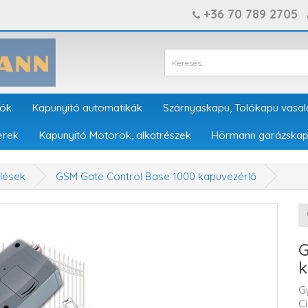
+36 70 789 2705
tók
Kapunyitó automatikák
Szárnyaskapu, Tolókapu vasal
erek
Kapunyitó Motorok, alkatrészek
Hörmann garázskap
lések
GSM Gate Control Base 1000 kapuvezérlő
G
k
G
C