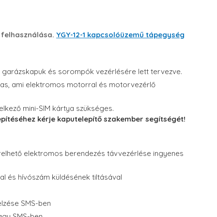
 felhasználása.
YGY-12-1 kapcsolóüzemű tápegység
, garázskapuk és sorompók vezérlésére lett tervezve.
mas, ami elektromos motorral és motorvezérlő
elkező mini-SIM kártya szükséges.
pítéséhez kérje kaputelepítő szakember segítségét!
elhető elektromos berendezés távvezérlése ingyenes
al és hívószám küldésének tiltásával
elzése SMS-ben
vagy SMS-ben