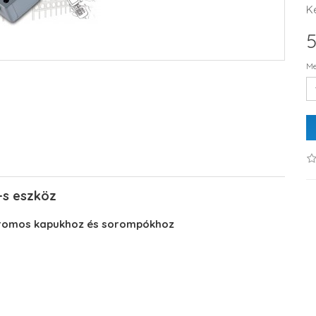
K
5
Me
-s eszköz
ktromos kapukhoz és sorompókhoz