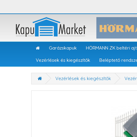
Garázskapuk
HÖRMANN ZK beltéri aj
Vezérlések és kiegészítők
Beléptető rendsz
Vezérlések és kiegészítők
Vezér