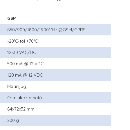
GSM
850/900/1800/1900MHz @GSM/GPRS
-20°C-tól +70°C
12-30 VAC/DC
500 mA @ 12 VDC
120 mA @ 12 VDC
Műanyag
Csatlakoztatható
84x72x32 mm
200 g