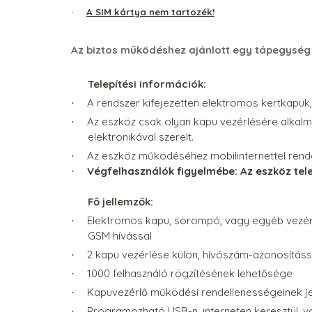
A SIM kártya nem tartozék!
·
Az biztos működéshez ajánlott egy tápegység
Telepítési információk:
A rendszer kifejezetten elektromos kertkapuk
·
Az eszköz csak olyan kapu vezérlésére alkal
·
elektronikával szerelt.
Az eszköz működéséhez mobilinternettel rend
·
Végfelhasználók figyelmébe: Az eszköz tele
·
Fő jellemzők:
Elektromos kapu, sorompó, vagy egyéb vezér
·
GSM hívással
2 kapu vezérlése külön, hívószám-azonosításs
·
1000 felhasználó rögzítésének lehetősége
·
Kapuvezérlő működési rendellenességeinek j
·
Programozható USB-n, interneten keresztül, 
·