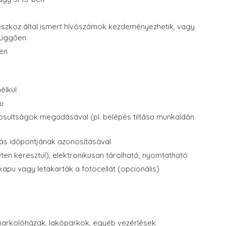
z eszköz által ismert hívószámok kezdeményezhetik, vagy
 függően
ően
élkül
pu
gosultságok megadásával (pl. belépés tiltása munkaidőn
tás időpontjának azonosításával
eten keresztül), elektronikusan tárolható, nyomtatható
kapu vagy letakarták a fotocellát (opcionális)
parkolóházak, lakóparkok, egyéb vezérlések