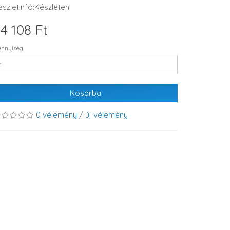
észletinfó:Készleten
4 108 Ft
nnyiség
Kosárba
0 vélemény
/
új vélemény