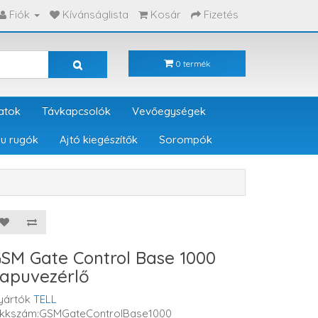
Fiók
Kívánságlista
Kosár
Fizetés
0 termék
atok
Távkapcsolók
Vevőegységek
u rugók
Ajtó kiegészítők
Sorompók
SM Gate Control Base 1000
apuvezérlő
yártók
TELL
ikkszám:GSMGateControlBase1000