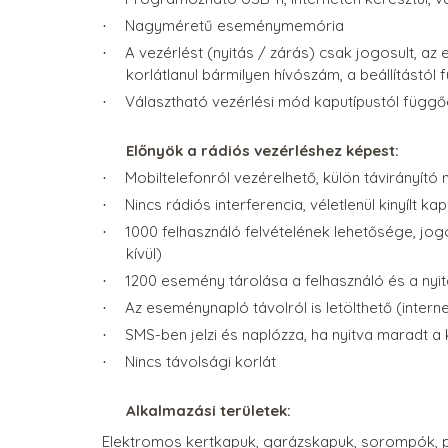
Nagyméretű eseménymemória
·
A vezérlést (nyitás / zárás) csak jogosult, a
·
korlátlanul bármilyen hívószám, a beállítástól
Választható vezérlési mód kaputípustól függ
·
Előnyök a rádiós vezérléshez képest:
Mobiltelefonról vezérelhető, külön távirányító n
·
Nincs rádiós interferencia, véletlenül kinyílt ka
·
1000 felhasználó felvételének lehetősége, jo
·
kívül)
1200 esemény tárolása a felhasználó és a nyi
·
Az eseménynapló távolról is letölthető (intern
·
SMS-ben jelzi és naplózza, ha nyitva maradt a 
·
Nincs távolsági korlát
·
Alkalmazási területek:
Elektromos kertkapuk, garázskapuk, sorompók, 