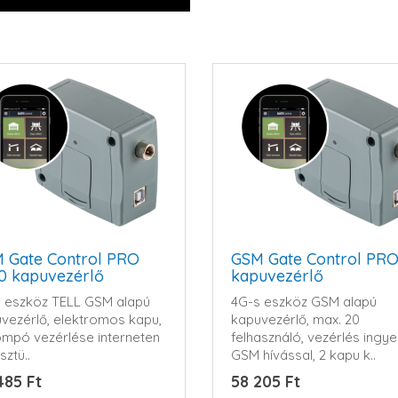
 Gate Control PRO
GSM Gate Control PRO
0 kapuvezérlő
kapuvezérlő
 eszköz TELL GSM alapú
4G-s eszköz GSM alapú
vezérlő, elektromos kapu,
kapuvezérlő, max. 20
mpó vezérlése interneten
felhasználó, vezérlés ingy
sztü..
GSM hívással, 2 kapu k..
485 Ft
58 205 Ft