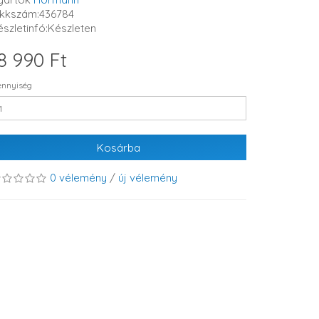
ikkszám:436784
észletinfó:Készleten
8 990 Ft
nnyiség
Kosárba
0 vélemény
/
új vélemény