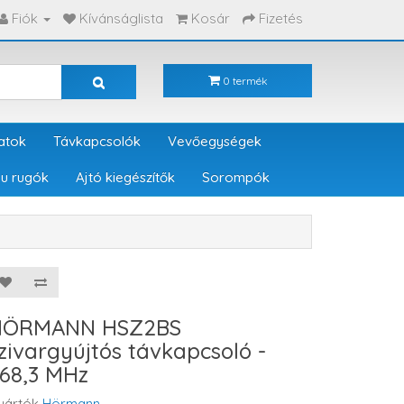
Fiók
Kívánságlista
Kosár
Fizetés
0 termék
atok
Távkapcsolók
Vevőegységek
u rugók
Ajtó kiegészítők
Sorompók
HÖRMANN HSZ2BS
zivargyújtós távkapcsoló -
68,3 MHz
yártók
Hörmann