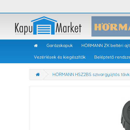
Garázskapuk
HÖRMANN ZK beltéri aj
Vezérlések és kiegészítők
Beléptető rendsz
HÖRMANN HSZ2BS szivargyújtós távka