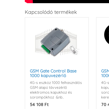
Kapcsolódó termékek
GSM Gate Control Base
GSM
1000 kapuvezérlő
100
4G-s eszköz 1000 felhasználós
4G-s
GSM alapú távvezérlő
kapu
elektromos kapukhoz és
soro
sorompókhoz &nb..
kere
54 108 Ft
70 