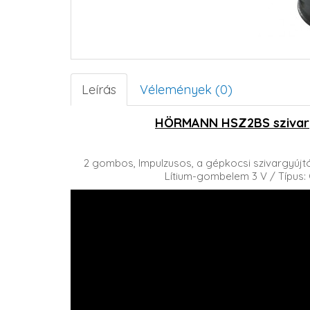
Leírás
Vélemények (0)
HÖRMANN HSZ2BS szivargy
2 gombos, Impulzusos, a gépkocsi szivargyújt
Lítium-gombelem 3 V / Típus: 