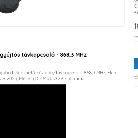
C
K
1
Me
újtós távkapcsoló - 868,3 MHz
ójába helyezhető kéziadó/távkapcsoló 868,3 MHz, Elem:
CR 2025, Méret (D x Ma): Ø 29 x 35 mm.