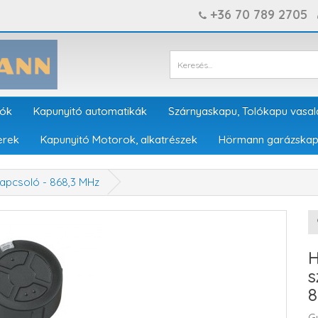
+36 70 789 2705
tók
Kapunyitó automatikák
Szárnyaskapu, Tolókapu vasal
erek
Kapunyitó Motorok, alkatrészek
Hörmann garázskap
pcsoló - 868,3 MHz
s
8
G