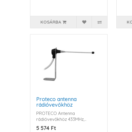
KOSÁRBA
K
Proteco antenna
rádióvevőkhöz
PROTECO Antenna
rádióvevőkhöz 433MHz,..
5 574 Ft