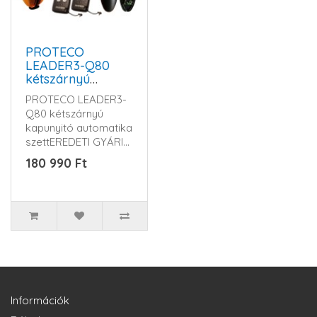
PROTECO
LEADER3-Q80
kétszárnyú
kapunyitó
PROTECO LEADER3-
automatika szett
Q80 kétszárnyú
kapunyitó automatika
szettEREDETI GYÁRI
KIEGÉSZÍTŐKKELA
180 990 Ft
szett tartalm..
Információk