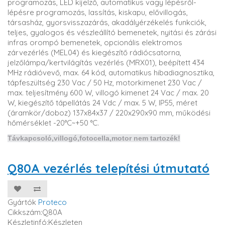
programozás, LED kijelző, automatikus vagy lépésről-
lépésre programozás, lassítás, kiskapu, elővillogás,
társasház, gyorsvisszazárás, akadályérzékelés funkciók,
teljes, gyalogos és vészleállító bemenetek, nyitási és zárási
infras orompó bemenetek, opcionális elektromos
zárvezérlés (MEL04) és kiegészítő rádiócsatorna,
jelzőlámpa/kertvilágítás vezérlés (MRX01), beépített 434
MHz rádióvevő, max. 64 kód, automatikus hibadiagnosztika,
tápfeszültség 230 Vac / 50 Hz, motorkimenet 230 Vac /
max. teljesítmény 600 W, villogó kimenet 24 Vac / max. 20
W, kiegészítő tápellátás 24 Vdc / max. 5 W, IP55, méret
(áramkör/doboz) 137x84x37 / 220x290x90 mm, működési
hőmérséklet -20°C~+50 °C.
Távkapcsoló,villogó,fotocella,motor nem tartozék!
Q80A vezérlés telepítési útmutató
Gyártók
Proteco
Cikkszám:Q80A
Készletinfó:Készleten