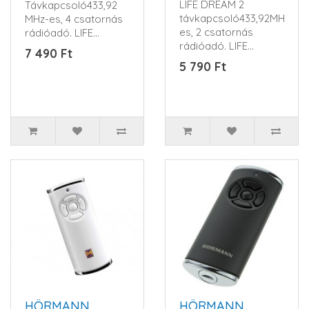
LIFE DREAM 2
Távkapcsoló433,92
távkapcsoló433,92MHz-
MHz-es, 4 csatornás
es, 2 csatornás
rádióadó. LIFE
rádióadó. LIFE
ugrókód rendszerrel.
7 490 Ft
ugrókód
1 db 12V-os alk..
5 790 Ft
rendszerrel.DREAMHáz
színeK..
HÖRMANN
HÖRMANN