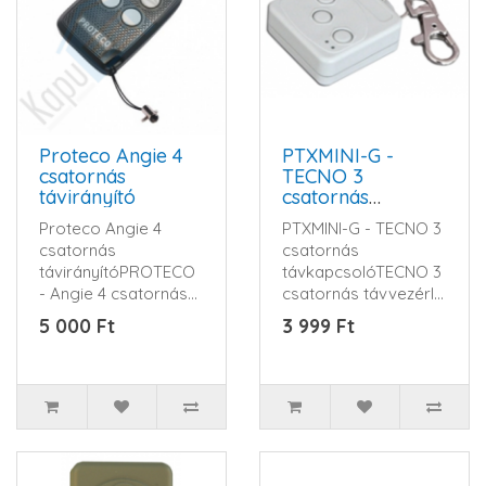
Proteco Angie 4
PTXMINI-G -
csatornás
TECNO 3
távirányító
csatornás
távkapcsoló
Proteco Angie 4
PTXMINI-G - TECNO 3
csatornás
csatornás
távirányítóPROTECO
távkapcsolóTECNO 3
- Angie 4 csatornás
csatornás távvezérlő,
adó, 433 MHz, AM. -
434 MHz működési
5 000 Ft
3 999 Ft
Quarz vezérelt ..
frekvencia, ..