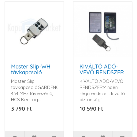
Master Slip-WH
KIVÁLTÓ ADÓ-
távkapcsoló
VEVŐ RENDSZER
Master Slip
KIVÁLTÓ ADÓ-VEVŐ
távkapcsolóGARDENGATE
RENDSZERMinden
434 MHz távvezérlő,
régi rendszert kiváltó
HCS KeeLoq
biztonsági
ugrókód, 4 csatorna,
távkapcsoló szett.
3 790 Ft
10 590 Ft
3 V CR2032 e..
Cseréljen moder..