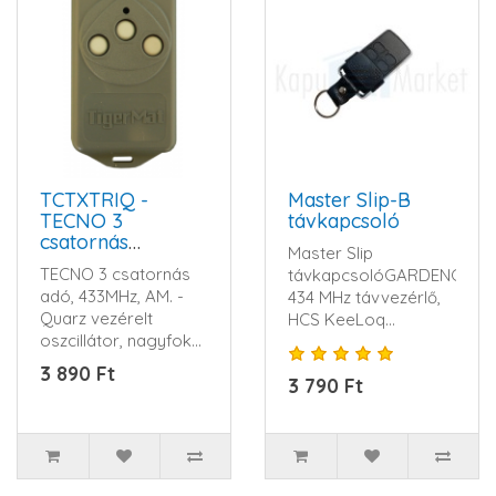
TCTXTRIQ -
Master Slip-B
TECNO 3
távkapcsoló
csatornás
Master Slip
távvezérlő
TECNO 3 csatornás
távkapcsolóGARDENGATE
adó, 433MHz, AM. -
434 MHz távvezérlő,
Quarz vezérelt
HCS KeeLoq
oszcillátor, nagyfokú
ugrókód, 4 csatorna,
frekvencia stabilitás,
3 V CR2032 ele..
3 890 Ft
3 790 Ft
hat..