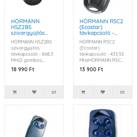
HÖRMANN
HÖRMANN RSC2
HSZ2BS
(Ecostar)
szivargyújtós
távkapcsoló -
távkapcsoló -
433,92 MHz
HÖRMANN HSZ2BS
HÖRMANN RSC2
868,3 MHz
szivargyújtós
(Ecostar)
távkapcsoló - 868,3
távkapcsoló - 433,92
MHz2 gombos,
MHzHÖRMANN RSC2
Impulzusos, a
(ECOSTAR)Ház
18 990 Ft
13 900 Ft
gépkocsi
színeFeketeGombok
szivargyújtójá..
színeFeke..