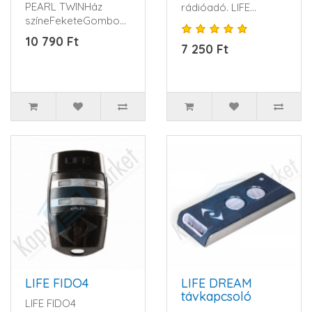
PEARL TWINHáz
rádióadó. LIFE
színeFeketeGombok
ugrókód rendszerrel.
színeSzürkeGombok
1 db 12V-os al..
10 790 Ft
7 250 Ft
száma2Elem típ..
LIFE FIDO4
LIFE DREAM
távkapcsoló
LIFE FIDO4