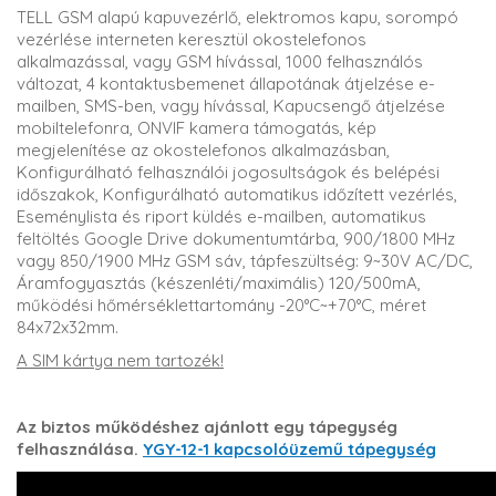
TELL GSM alapú kapuvezérlő, elektromos kapu, sorompó
vezérlése interneten keresztül okostelefonos
alkalmazással, vagy GSM hívással, 1000 felhasználós
változat, 4 kontaktusbemenet állapotának átjelzése e-
mailben, SMS-ben, vagy hívással, Kapucsengő átjelzése
mobiltelefonra, ONVIF kamera támogatás, kép
megjelenítése az okostelefonos alkalmazásban,
Konfigurálható felhasználói jogosultságok és belépési
időszakok, Konfigurálható automatikus időzített vezérlés,
Eseménylista és riport küldés e-mailben, automatikus
feltöltés Google Drive dokumentumtárba, 900/1800 MHz
vagy 850/1900 MHz GSM sáv, tápfeszültség: 9~30V AC/DC,
Áramfogyasztás (készenléti/maximális) 120/500mA,
működési hőmérséklettartomány -20°C~+70°C, méret
84x72x32mm.
A SIM kártya nem tartozék!
Az biztos működéshez ajánlott egy tápegység
felhasználása.
YGY-12-1 kapcsolóüzemű tápegység