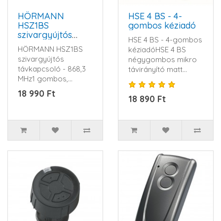
HÖRMANN
HSE 4 BS - 4-
HSZ1BS
gombos kéziadó
szivargyújtós
HSE 4 BS - 4-gombos
távkapcsoló -
HÖRMANN HSZ1BS
kéziadóHSE 4 BS
868,3 MHz
szivargyújtós
négygombos mikro
távkapcsoló - 868,3
távirányító matt
MHz1 gombos,
fekete színbenAz új,
Impulzusos, a
exkluzív ..
18 990 Ft
18 890 Ft
gépkocsi
szivargyújtójá..