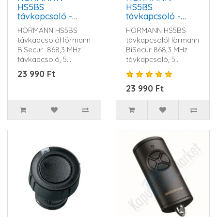
HS5BS
HS5BS
távkapcsoló -
távkapcsoló -
868,3 MHz, fehér
868,3 MHz, fekete
HÖRMANN HS5BS
HÖRMANN HS5BS
távkapcsolóHörmann
távkapcsolóHörmann
BiSecur 868,3 MHz
BiSecur 868,3 MHz
távkapcsoló, 5
távkapcsoló, 5
nyomógombos,
nyomógombos,
23 990 Ft
BiSecur rendsz..
BiSecur
23 990 Ft
rendszerekhe..