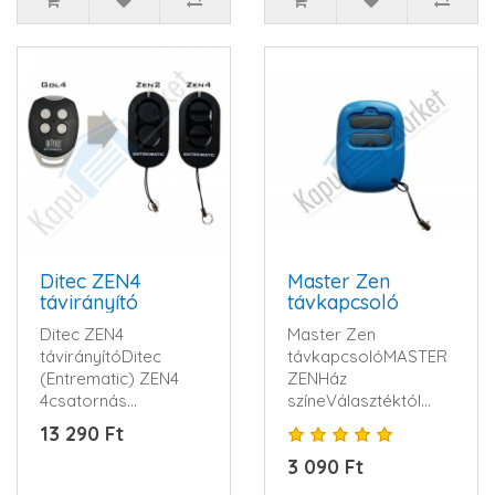
Ditec ZEN4
Master Zen
távirányító
távkapcsoló
Ditec ZEN4
Master Zen
távirányítóDitec
távkapcsolóMASTER
(Entrematic) ZEN4
ZENHáz
4csatornás
színeVálasztéktól
ugrókódos kapunyitó
függGombok
13 290 Ft
távirányító.
színeSzürkeGombok
3 090 Ft
433,92MHz...
száma4Elem típusa..