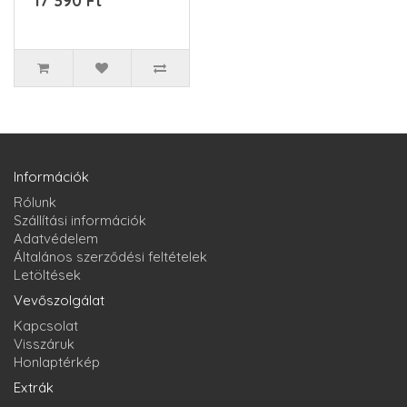
17 390 Ft
KEELOQ ugrókód434
MHzIP54TULAJD..
Információk
Rólunk
Szállítási információk
Adatvédelem
Általános szerződési feltételek
Letöltések
Vevőszolgálat
Kapcsolat
Visszáruk
Honlaptérkép
Extrák