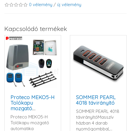
0 vélemény
/
új vélemény
Kapcsolódó termékek
Proteco MEKO5-H
SOMMER PEARL
Tolókapu
4018 távirányító
mozgató
SOMMER PEARL 4018
automatika szett
Proteco MEKO5-H
távirányítóMasszív
Tolókapu mozgató
házban 4 darab
automatika
nyomógombbal,