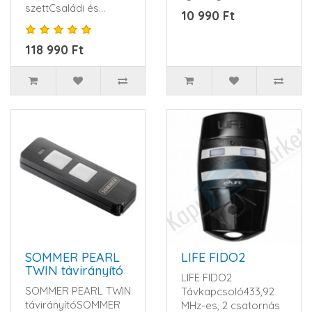
szettCsaládi és
kulcskarikával. Ez a
10 990 Ft
társas házakhoz
távirányító m..
egyaránt bevált szett.
118 990 Ft
E..
SOMMER PEARL
LIFE FIDO2
TWIN távirányító
LIFE FIDO2
SOMMER PEARL TWIN
Távkapcsoló433,92
távirányítóSOMMER
MHz-es, 2 csatornás