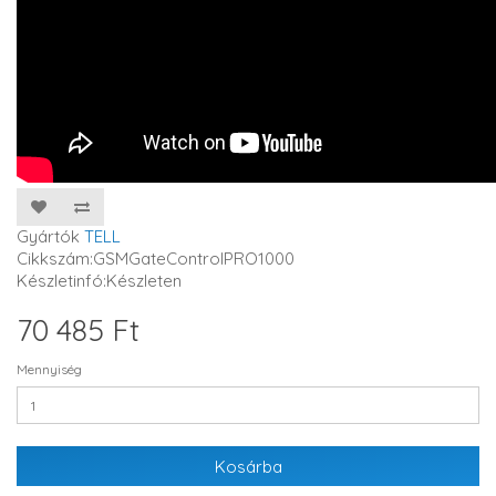
Gyártók
TELL
Cikkszám:GSMGateControlPRO1000
Készletinfó:Készleten
70 485 Ft
Mennyiség
Kosárba