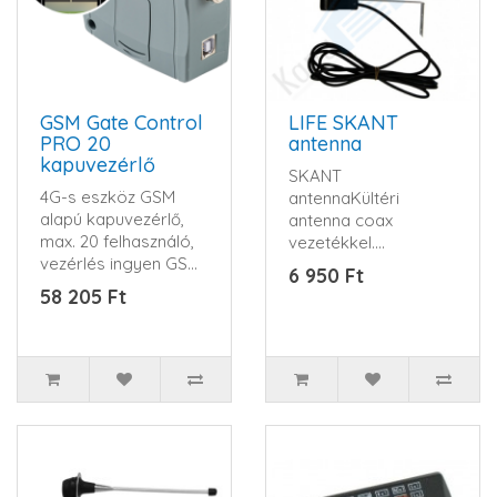
GSM Gate Control
LIFE SKANT
PRO 20
antenna
kapuvezérlő
SKANT
4G-s eszköz GSM
antennaKültéri
alapú kapuvezérlő,
antenna coax
max. 20 felhasználó,
vezetékkel.
vezérlés ingyen GSM
Rozsdamentes
6 950 Ft
hívással, 2 kapu k..
rögzítőfüllel...
58 205 Ft