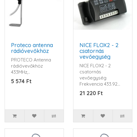
Proteco antenna
NICE FLOX2 - 2
rádióvevőkhöz
csatornás
vevőegység
PROTECO Antenna
NICE FLOX2 - 2
rádióvevőkhöz
csatornás
433MHz,..
vevőegység
5 574 Ft
Frekvencia 433.92
MHz Tápf..
21 220 Ft