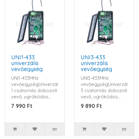
UNI1-433
UNI3-433
univerzális
univerzális
vevőegység
vevőegység
UNI1-433MHz
UNI3-433MHz
vevőegységUniverzális
vevőegységUniverzális
1 csatornás dobozolt
3 csatornás dobozolt
vevő, ugrókódos
vevő, ugrókódos
távirányítókhoz.Frekvencia:
távirányítókhoz.Frekvencia
7 990 Ft
9 890 Ft
..
..