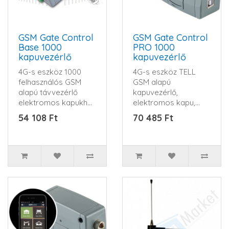
GSM Gate Control
GSM Gate Control
Base 1000
PRO 1000
kapuvezérlő
kapuvezérlő
4G-s eszköz 1000
4G-s eszköz TELL
felhasználós GSM
GSM alapú
alapú távvezérlő
kapuvezérlő,
elektromos kapukhoz
elektromos kapu,
és sorompókhoz
sorompó vezérlése
54 108 Ft
70 485 Ft
&nb..
interneten keresztü..