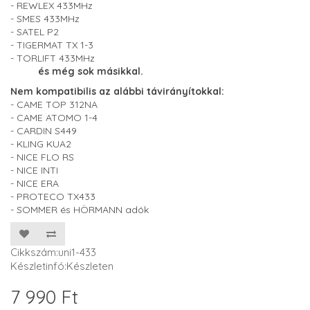
- REWLEX 433MHz
- SMES 433MHz
- SATEL P2
- TIGERMAT TX 1-3
- TORLIFT 433MH
z
és még sok másikkal.
Nem kompatibilis az alábbi távirányítokkal:
- CAME TOP 312NA
- CAME ATOMO 1-4
- CARDIN S449
- KLING KUA2
- NICE FLO RS
- NICE INTI
- NICE ERA
- PROTECO TX433
- SOMMER és HÖRMANN adók
Cikkszám:uni1-433
Készletinfó:Készleten
7 990 Ft