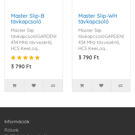
Master Slip-B
Master Slip-WH
távkapcsoló
távkapcsoló
Master Slip
Master Slip
távkapcsolóGARDENGATE
távkapcsolóGARDENGATE
434 MHz távvezérlő,
434 MHz távvezérlő,
HCS KeeLoq
HCS KeeLoq
ugrókód, 4 csatorna,
ugrókód, 4 csatorna,
3 790 Ft
3 V CR2032 ele..
3 V CR2032 e..
3 790 Ft
Információk
Rólunk