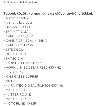
1 db monstabil relével.
Többek között kompatibilis az alábbi távirányítókkal:
- Allmatic tech3
- Allmatic bro over
- Beninca TO.GO
- BFT MITTO 2/4
- CAME EV 432/434
- CAME TOP 432NA /434NA
- CAME TAM 432SA
- DITEC GOL4
- DITEC GOL4C
- EXITEC 2/4
- FADINI JUBI SMALL 433
- HÖRMANN ECOSTAR RSE2 433MHZ
- KEY TXB-42
- KING GATES CLIPPER
- NICE FLO
- MARANTEC DIGITAL 302-304 433MHz
- MASTER CLICK
- MASTER ROUND
- MASTER SLIP
- MOTORLINE MX4SP