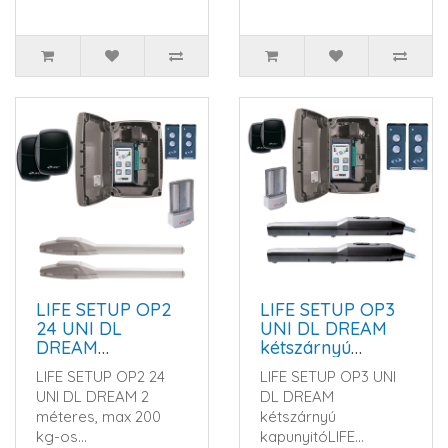
LIFE SETUP OP2
LIFE SETUP OP3
24 UNI DL
UNI DL DREAM
DREAM
kétszárnyú
kétszárnyú
kapunyitó
LIFE SETUP OP2 24
LIFE SETUP OP3 UNI
kapunyitó
automatika szett
UNI DL DREAM 2
DL DREAM
automatika szett
méteres, max 200
kétszárnyú
kg-os
kapunyitó LIFE