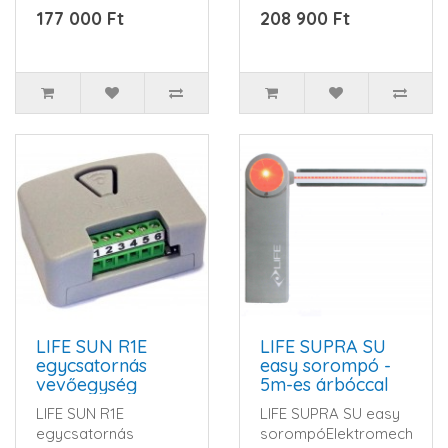
kapuszárnyakhoz.
OPTIMO 3
177 000 Ft
208 900 Ft
Keskeny kivitel, 24V-
merevkaros
o..
kapunyitó szett 3
méteres&..
LIFE SUN R1E
LIFE SUPRA SU
egycsatornás
easy sorompó -
vevőegység
5m-es árbóccal
LIFE SUN R1E
LIFE SUPRA SU easy
egycsatornás
sorompóElektromechanik