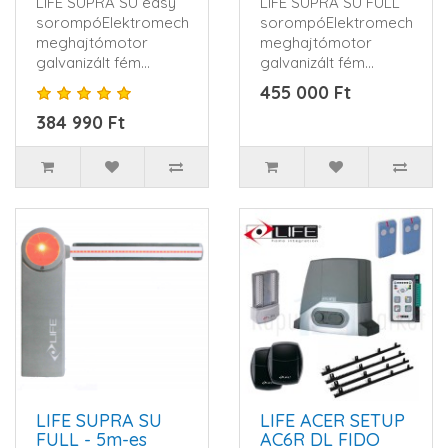
LIFE SUPRA SU easy
LIFE SUPRA SU FULL
sorompóElektromechanikus
sorompóElektromechanik
meghajtómotor
meghajtómotor
galvanizált fém
galvanizált fém
házban, műanyag ,
házban, műanyag ,
455 000 Ft
ütésálló..
ütésálló..
384 990 Ft
LIFE SUPRA SU
LIFE ACER SETUP
FULL - 5m-es
AC6R DL FIDO