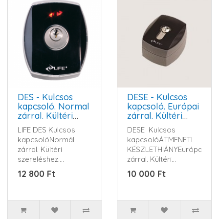
DES - Kulcsos
DESE - Kulcsos
kapcsoló. Normal
kapcsoló. Európai
zárral. Kültéri
zárral. Kültéri
szereléshez.
szereléshez.
LIFE DES Kulcsos
DESE Kulcsos
Alumínium házban
Alumínium házban
kapcsolóNormál
kapcsolóÁTMENETI
zárral. Kültéri
KÉSZLETHIÁNYEurópai
szereléshez.
zárral. Kültéri
Alumínium házban...
szereléshez.
12 800 Ft
10 000 Ft
Alumínium házb..