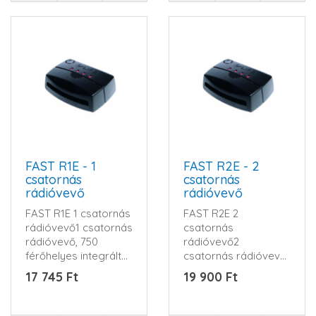
FAST R1E - 1
FAST R2E - 2
csatornás
csatornás
rádióvevő
rádióvevő
FAST R1E 1 csatornás
FAST R2E 2
rádióvevő1 csatornás
csatornás
rádióvevő, 750
rádióvevő2
férőhelyes integrált
csatornás rádióvevő.
memóriával, nyitott k..
Az összes 433-
17 745 Ft
19 900 Ft
434Mhz-es LIFE
távnyitóval kompa..