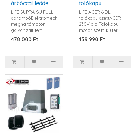
árbóccal leddel
tolókapu
meghajtás szett
LIFE SUPRA SU FULL
LIFE ACER 6 DL
sorompóElektromechanikus
tolókapu szettACER
meghajtómotor
230V a.c. Tolókapu
galvanizált fém
motor szett, kültéri
házban, műanyag ,
szereléshez, max 600
478 000 Ft
159 990 Ft
ütésálló..
kg-o..