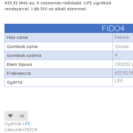
433,92 MHz-es, 4 csatornás rádióadó. LIFE ugrókód
rendszerrel. 1 db 12V-os alkáli elemmel.
FIDO4
Ház színe
Fekete
Gombok színe
Szürke
4
Gombok száma
Elem típusa
CR2032 (
433.92 
Frekvencia
LIFE
Gyártó
Gyártók
LIFE
Cikkszám:FIDO4