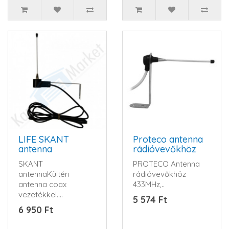
LIFE SKANT
Proteco antenna
antenna
rádióvevőkhöz
SKANT
PROTECO Antenna
antennaKültéri
rádióvevőkhöz
antenna coax
433MHz,..
vezetékkel.
5 574 Ft
Rozsdamentes
6 950 Ft
rögzítőfüllel...