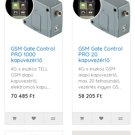
GSM Gate Control
GSM Gate Control
PRO 1000
PRO 20
kapuvezérlő
kapuvezérlő
4G-s eszköz TELL
4G-s eszköz GSM
GSM alapú
alapú kapuvezérlő,
kapuvezérlő,
max. 20 felhasználó,
elektromos kapu,
vezérlés ingyen GSM
sorompó vezérlése
hívással, 2 kapu k..
70 485 Ft
58 205 Ft
interneten keresztü..