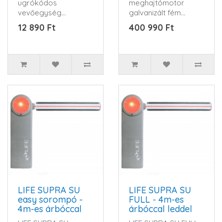
ugrókódos
meghajtómotor
vevőegység
galvanizált fém
433,92MHzKompatibilis
házban, műanyag ,
12 890 Ft
400 990 Ft
távkapcsolók: FIDO2,
ütésálló..
FIDO4, DRE..
LIFE SUPRA SU
LIFE SUPRA SU
easy sorompó -
FULL - 4m-es
4m-es árbóccal
árbóccal leddel