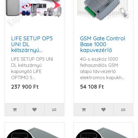
LIFE SETUP OP5
GSM Gate Control
UNI DL
Base 1000
kétszárnyú
kapuvezérlő
kapunyitó
LIFE SETUP OP5 UNI
4G-s eszköz 1000
automatika szett
DL kétszárnyú
felhasználós GSM
kapunyitó LIFE
alapú távvezérlő
OPTIMO 5
elektromos kapukhoz
merevkaros
és sorompókhoz
237 900 Ft
54 108 Ft
kapunyitó szett 5
&nb..
méteres&n..