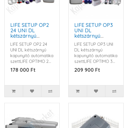
LIFE SETUP OP2
LIFE SETUP OP3
24 UNI DL
UNI DL
kétszárnyú
kétszárnyú
kapunyitó
kapunyitó
LIFE SETUP OP2 24
LIFE SETUP OP3 UNI
automatika szett
automatika szett
UNI DL kétszárnyú
DL kétszárnyú
kapunyitó automatika
kapunyitó automatika
szettLIFE OPTIMO 2
szettLIFE OPTIMO 3
merevkaros
merevkaros
178 000 Ft
209 900 Ft
kapunyitó sze..
kapunyitó szett ..