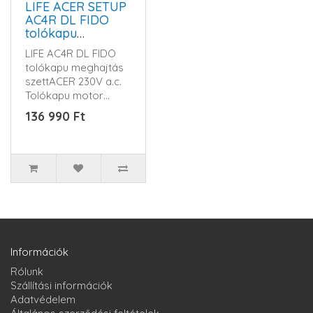
LIFE ACER SETUP
AC4R DL FIDO
tolókapu
meghajtás szett
LIFE AC4R DL FIDO
tolókapu meghajtás
szettACER 230V a.c.
Tolókapu motor
szett, kültéri
136 990 Ft
szereléshez, ..
Információk
Rólunk
Szállítási információk
Adatvédelem