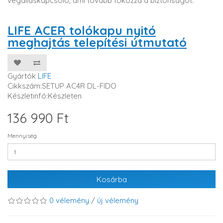
végálláskapcsoló, ami tovább fokozza a biztonságot.
LIFE ACER tolókapu nyitó
meghajtás telepítési útmutató
Gyártók
LIFE
Cikkszám:SETUP AC4R DL-FIDO
Készletinfó:Készleten
136 990 Ft
Mennyiség
Kosárba
0 vélemény
/
új vélemény