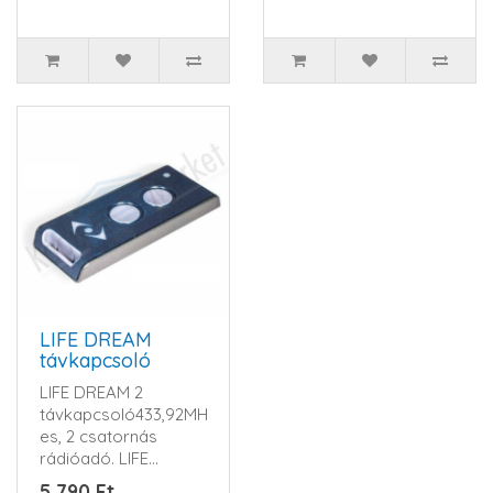
LIFE DREAM
távkapcsoló
LIFE DREAM 2
távkapcsoló433,92MHz-
es, 2 csatornás
rádióadó. LIFE
ugrókód
5 790 Ft