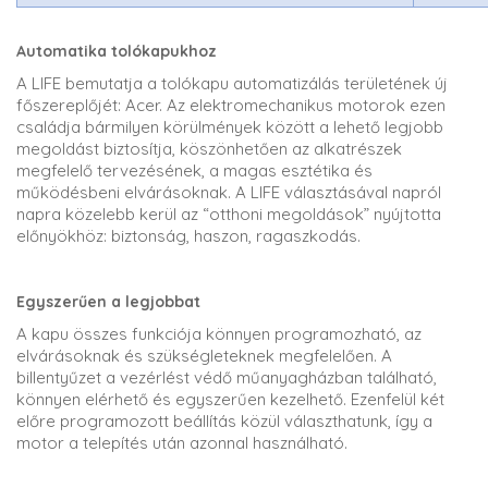
Automatika tolókapukhoz
A LIFE bemutatja a tolókapu automatizálás területének új
főszereplőjét: Acer. Az elektromechanikus motorok ezen
családja bármilyen körülmények között a lehető legjobb
megoldást biztosítja, köszönhetően az alkatrészek
megfelelő tervezésének, a magas esztétika és
működésbeni elvárásoknak. A LIFE választásával napról
napra közelebb kerül az “otthoni megoldások” nyújtotta
előnyökhöz: biztonság, haszon, ragaszkodás.
Egyszerűen a legjobbat
A kapu összes funkciója könnyen programozható, az
elvárásoknak és szükségleteknek megfelelően. A
billentyűzet a vezérlést védő műanyagházban található,
könnyen elérhető és egyszerűen kezelhető. Ezenfelül két
előre programozott beállítás közül választhatunk, így a
motor a telepítés után azonnal használható.