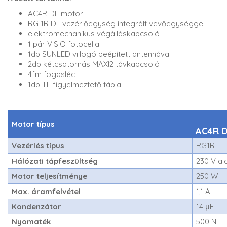
AC4R DL motor
RG 1R DL vezérlőegység integrált vevőegységgel
elektromechanikus végálláskapcsoló
1 pár VISIO fotocella
1db SUNLED villogó beépített antennával
2db kétcsatornás MAXI2 távkapcsoló
4fm fogasléc
1db TL figyelmeztető tábla
Motor típus
AC4R 
Vezérlés típus
RG1R
Hálózati tápfeszültség
230 V a.c
Motor teljesítménye
250 W
Max. áramfelvétel
1,1 A
Kondenzátor
14 μF
Nyomaték
500 N