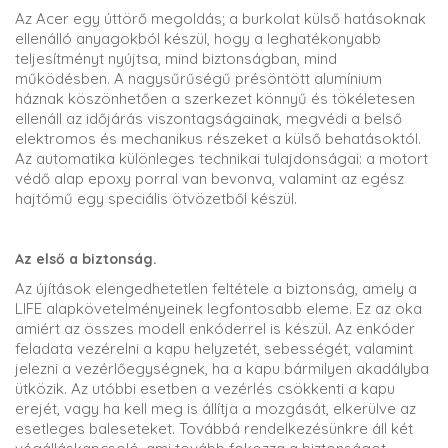
Az Acer egy úttörő megoldás; a burkolat külső hatásoknak
ellenálló anyagokból készül, hogy a leghatékonyabb
teljesítményt nyújtsa, mind biztonságban, mind
működésben. A nagysűrűségű présöntött alumínium
háznak köszönhetően a szerkezet könnyű és tökéletesen
ellenáll az időjárás viszontagságainak, megvédi a belső
elektromos és mechanikus részeket a külső behatásoktól.
Az automatika különleges technikai tulajdonságai: a motort
védő alap epoxy porral van bevonva, valamint az egész
hajtómű egy speciális ötvözetből készül.
Az első a biztonság.
Az újítások elengedhetetlen feltétele a biztonság, amely a
LIFE alapkövetelményeinek legfontosabb eleme. Ez az oka
amiért az összes modell enkóderrel is készül. Az enkóder
feladata vezérelni a kapu helyzetét, sebességét, valamint
jelezni a vezérlőegységnek, ha a kapu bármilyen akadályba
ütközik. Az utóbbi esetben a vezérlés csökkenti a kapu
erejét, vagy ha kell meg is állítja a mozgását, elkerülve az
esetleges baleseteket. Továbbá rendelkezésünkre áll két