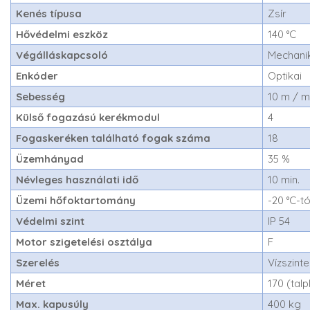
Kenés típusa
Zsír
Hővédelmi eszköz
140 °C
Végálláskapcsoló
Mechani
Enkóder
Optikai
Sebesség
10 m / m
Külső fogazású kerékmodul
4
Fogaskeréken található fogak száma
18
Üzemhányad
35 %
Névleges használati idő
10 min.
Üzemi hőfoktartomány
-20 °C-tó
Védelmi szint
IP 54
Motor szigetelési osztálya
F
Szerelés
Vízszint
Méret
170 (tal
Max. kapusúly
400 kg