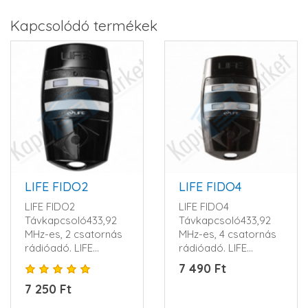
Kapcsolódó termékek
LIFE FIDO2
LIFE FIDO4
LIFE FIDO2
LIFE FIDO4
Távkapcsoló433,92
Távkapcsoló433,92
MHz-es, 2 csatornás
MHz-es, 4 csatornás
rádióadó. LIFE
rádióadó. LIFE
ugrókód rendszerrel.
ugrókód rendszerrel.
7 490 Ft
1 db 12V-os al..
1 db 12V-os alk..
7 250 Ft