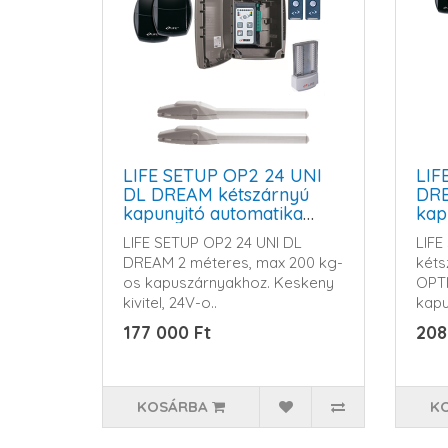
LIFE SETUP OP2 24 UNI
LIF
DL DREAM kétszárnyú
DRE
kapunyitó automatika
kap
szett
szet
LIFE SETUP OP2 24 UNI DL
LIFE
DREAM 2 méteres, max 200 kg-
kéts
os kapuszárnyakhoz. Keskeny
OPT
kivitel, 24V-o..
kapu
177 000 Ft
208
KOSÁRBA
K