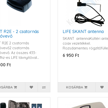
T R2E - 2 csatornás
LIFE SKANT antenna
ióvevő
SKANT antennaKültéri ant
 R2E 2 csatornás
coax vezetékkel.
óvevő2 csatornás
Rozsdamentes rögzítőfüllel.
óvevő. Az összes 433-
6 950 Ft
hz-es LIFE távnyitóval
a..
900 Ft
OSÁRBA
KOSÁRBA