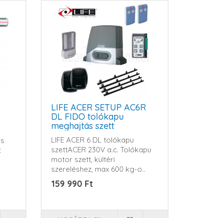
LIFE ACER SETUP AC6R
DL FIDO tolókapu
meghajtás szett
LIFE ACER 6 DL tolókapu
us
szettACER 230V a.c. Tolókapu
t
motor szett, kültéri
szereléshez, max 600 kg-o..
159 990 Ft