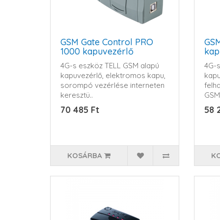
GSM Gate Control PRO
GSM
1000 kapuvezérlő
kap
4G-s eszköz TELL GSM alapú
4G-s
kapuvezérlő, elektromos kapu,
kapu
sorompó vezérlése interneten
felh
keresztü..
GSM 
70 485 Ft
58 
KOSÁRBA
K