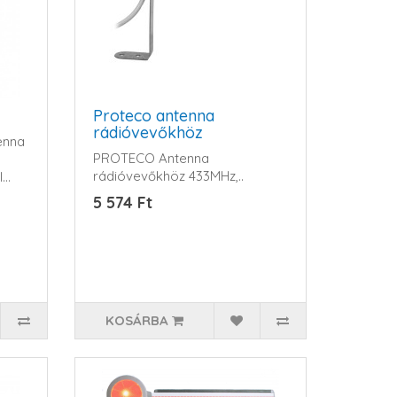
Proteco antenna
rádióvevőkhöz
enna
PROTECO Antenna
rádióvevőkhöz 433MHz,..
..
5 574 Ft
KOSÁRBA