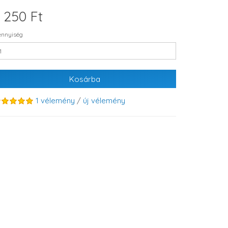
 250 Ft
nnyiség
Kosárba
1 vélemény
/
új vélemény