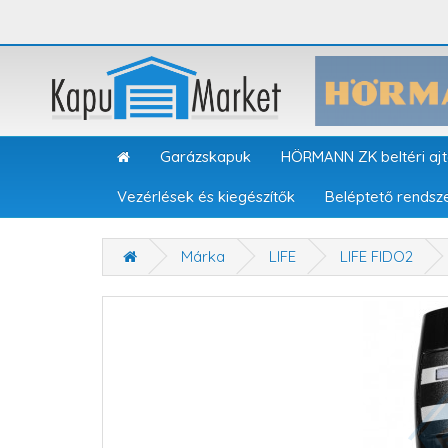
Garázskapuk
HÖRMANN ZK beltéri aj
Vezérlések és kiegészítők
Beléptető rendsz
Márka
LIFE
LIFE FIDO2