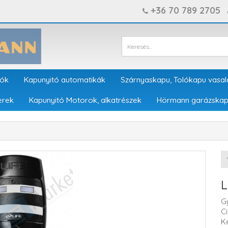
+36 70 789 2705
tók
Kapunyitó automatikák
Szárnyaskapu, Tolókapu vasal
erek
Kapunyitó Motorok, alkatrészek
Hörmann garázskap
L
G
C
K