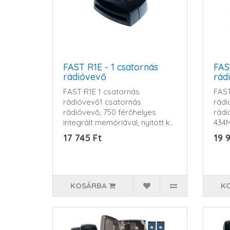
FAST R1E - 1 csatornás
FAS
rádióvevő
rád
FAST R1E 1 csatornás
FAST
rádióvevő1 csatornás
rádi
rádióvevő, 750 férőhelyes
rádi
integrált memóriával, nyitott k..
434M
komp
17 745 Ft
19 
KOSÁRBA
K