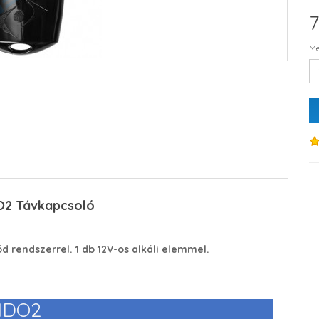
7
Me
DO2 Távkapcsoló
d rendszerrel. 1 db 12V-os alkáli elemmel.
IDO2