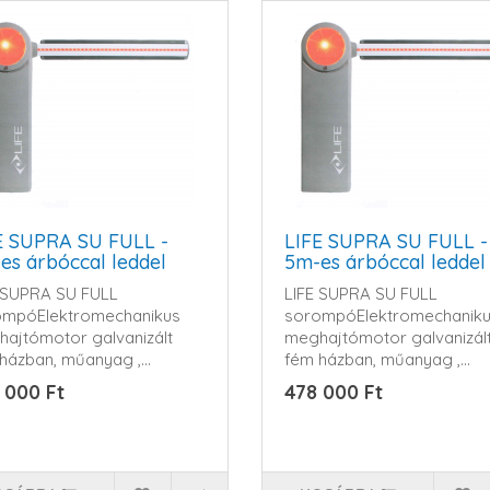
E SUPRA SU FULL -
LIFE SUPRA SU FULL -
es árbóccal leddel
5m-es árbóccal leddel
 SUPRA SU FULL
LIFE SUPRA SU FULL
ompóElektromechanikus
sorompóElektromechanik
ajtómotor galvanizált
meghajtómotor galvanizál
házban, műanyag ,
fém házban, műanyag ,
lló..
ütésálló..
 000 Ft
478 000 Ft