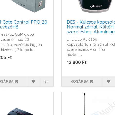
 Gate Control PRO 20
DES - Kulcsos kapcsoló
uvezérlő
Normal zárral. Kültéri
szereléshez. Alumíniu
 eszköz GSM alapú
házban
LIFE DES Kulcsos
vezérlő, max. 20
kapcsolóNormál zárral. Kül
asználó, vezérlés ingyen
szereléshez. Alumínium
hívással, 2 kapu k..
házban...
205 Ft
12 800 Ft
OSÁRBA
KOSÁRBA