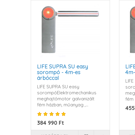
LIFE SUPRA SU easy
LIF
sorompó - 4m-es
4m-
árbóccal
LIFE
LIFE SUPRA SU easy
sor
sorompóElektromechanikus
megh
meghajtómotor galvanizált
fém 
fém házban, műanyag ,
ütésá
455
ütésálló..
384 990 Ft