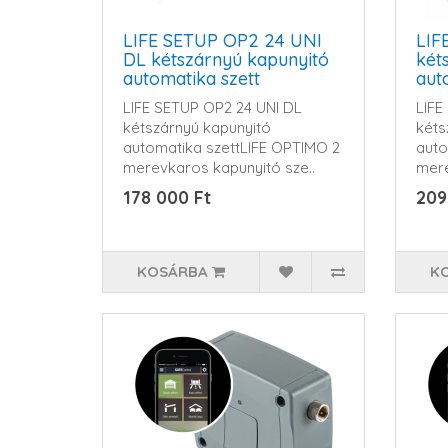
LIFE SETUP OP2 24 UNI
LIF
DL kétszárnyú kapunyitó
két
automatika szett
aut
LIFE SETUP OP2 24 UNI DL
LIFE
kétszárnyú kapunyitó
kéts
automatika szettLIFE OPTIMO 2
auto
merevkaros kapunyitó sze..
mere
178 000 Ft
209
KOSÁRBA
K