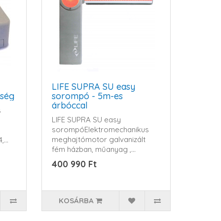
LIFE SUPRA SU easy
ység
sorompó - 5m-es
árbóccal
s
LIFE SUPRA SU easy
sorompóElektromechanikus
meghajtómotor galvanizált
4,
fém házban, műanyag ,
ütésálló..
400 990 Ft
KOSÁRBA