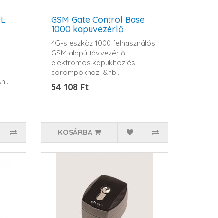
DL
GSM Gate Control Base
1000 kapuvezérlő
4G-s eszköz 1000 felhasználós
GSM alapú távvezérlő
elektromos kapukhoz és
sorompókhoz &nb..
n..
54 108 Ft
KOSÁRBA