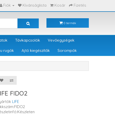
Fiók
Kívánságlista
Kosár
Fizetés
0 termék
atok
Távkapcsolók
Vevőegységek
u rugók
Ajtó kiegészítők
Sorompók
IFE FIDO2
yártók
LIFE
ikkszám:FIDO2
észletinfó:Készleten