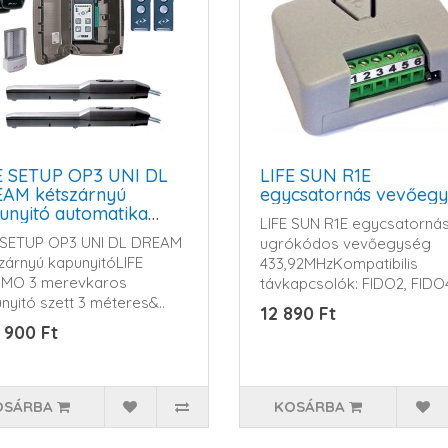
E SETUP OP3 UNI DL
LIFE SUN R1E
AM kétszárnyú
egycsatornás vevőeg
unyitó automatika
LIFE SUN R1E egycsatorná
t
 SETUP OP3 UNI DL DREAM
ugrókódos vevőegység
zárnyú kapunyitó LIFE
433,92MHzKompatibilis
IMO 3 merevkaros
távkapcsolók: FIDO2, FIDO
nyitó szett 3 méteres&..
DRE..
12 890 Ft
 900 Ft
OSÁRBA
KOSÁRBA