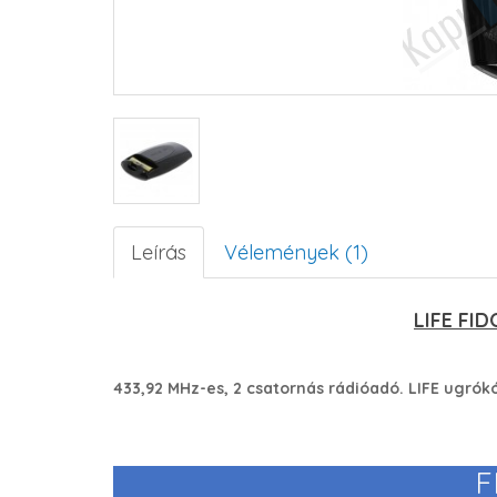
Leírás
Vélemények (1)
LIFE FI
433,92 MHz-es, 2 csatornás rádióadó. LIFE ugrókó
F