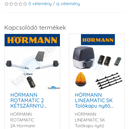
0 vélemény
/
új vélemény
Kapcsolódó termékek
HÖRMANN
HÖRMANN
ROTAMATIC 2
LINEAMATIC SK
KÉTSZÁRNYÚ
Tolókapu nyitó
KAPUNYITÓ
szett
HÖRMANN
HÖRMANN
AUTOMATIKA
ROTAMATIC
LINEAMATIC SK
SZETT
2A Hörmann
Tolókapu nyitó