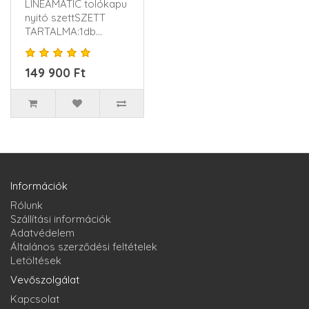
LINEAMATIC tolókapu
nyitó szettSZETT
TARTALMA:1db
Hörmann LineaMatic
motor1db Hörmann
149 900 Ft
vezérl..
Információk
Rólunk
Szállítási információk
Adatvédelem
Általános szerződési feltételek
Letöltések
Vevőszolgálat
Kapcsolat