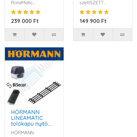
RotaMatic
szettSZETT
szárnyaskapu-
TARTALMA:1db
meghajtás a modern,
Hörmann LineaMatic
239 000 Ft
149 900 Ft
karcsú dizájnjának..
motor1db Hörmann
vez..
HÖRMANN
LINEAMATIC
tolókapu nyitó
szett
HÖRMANN