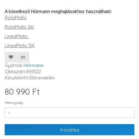
A következő Hörmann meghajtásokhoz használható:
RotaMatic
RotaMatic SK
LineaMatic
LineaMatic SK
Gyártók
Hörmann
Cikkszám:436522
Készletinfó:Előrendelés
80 990 Ft
Mennyiség
Kosárba