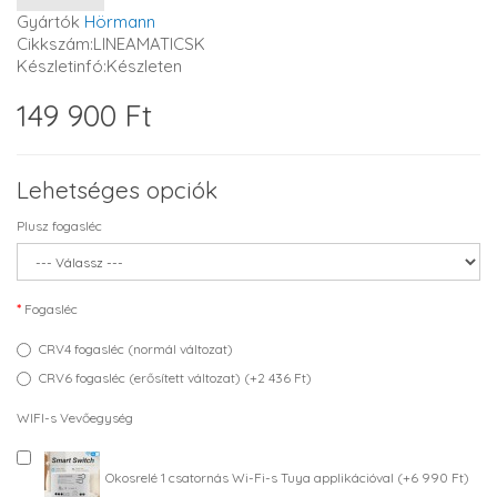
Gyártók
Hörmann
Cikkszám:LINEAMATICSK
Készletinfó:Készleten
149 900 Ft
Lehetséges opciók
Plusz fogasléc
Fogasléc
CRV4 fogasléc (normál változat)
CRV6 fogasléc (erősített változat) (+2 436 Ft)
WIFI-s Vevőegység
Okosrelé 1 csatornás Wi-Fi-s Tuya applikációval (+6 990 Ft)