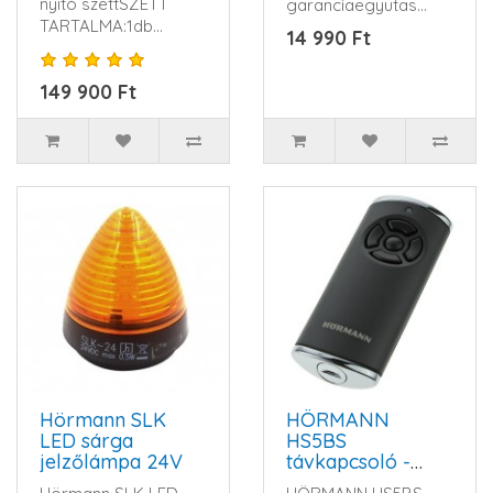
nyitó szettSZETT
garanciaegyutas
TARTALMA:1db
fénysorompó2003-
14 990 Ft
Hörmann LineaMatic
2012 között..
motor1db Hörmann
149 900 Ft
vezérl..
Hörmann SLK
HÖRMANN
LED sárga
HS5BS
jelzőlámpa 24V
távkapcsoló -
868,3 MHz, fekete