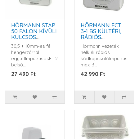
HÖRMANN STAP
HÖRMANN FCT
50 FALON KÍVÜLI
3-1 BS KÜLTÉRI,
KULCSOS
RÁDIÓS
KAPCSOLÓ
KÓDTASZTATÚRA
30,5 + 10mm-es fél
Hörmann vezeték
- KÓDKAPCSOLÓ
hengerzárral
nélküli, rádiós
együttImpulzusosFIT2
kódkapcsolóImpulzusos,
belső
max. 3
nyomógombhoz való
kapumeghajtás
27 490 Ft
42 990 Ft
csatlakozáshozFalon
vezérléséhez 868MHz
kív..
BSKü..