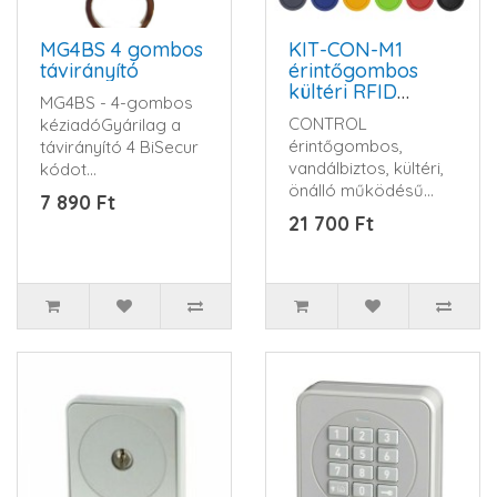
MG4BS 4 gombos
KIT-CON-M1
távirányító
érintőgombos
kültéri RFID
MG4BS - 4-gombos
olvasó és kódzár
CONTROL
kéziadóGyárilag a
érintőgombos,
távirányító 4 BiSecur
vandálbiztos, kültéri,
kódot
önálló működésű
tartalmaz.Közvetlenül
7 890 Ft
RFID (125 kHz EM)
BiSecur automat..
21 700 Ft
proximity
kártyaolvas..