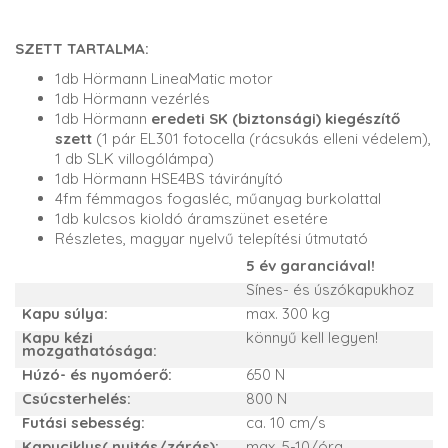
SZETT TARTALMA:
1db Hörmann LineaMatic motor
1db Hörmann vezérlés
1db Hörmann
eredeti SK (biztonsági) kiegészítő
szett
(1 pár EL301 fotocella (rácsukás elleni védelem),
1 db SLK villogólámpa)
1db Hörmann HSE4BS távirányító
4fm fémmagos fogasléc, műanyag burkolattal
1db kulcsos kioldó áramszünet esetére
Részletes, magyar nyelvű telepítési útmutató
5 év garanciával!
Sínes- és úszókapukhoz
Kapu súlya:
max. 300 kg
Kapu kézi
könnyű kell legyen!
mozgathatósága:
Húzó- és nyomóerő:
650 N
Csúcsterhelés:
800 N
Futási sebesség:
ca. 10 cm/s
Kapuciklus( nyitás/zárás):
max. 5-10/óra