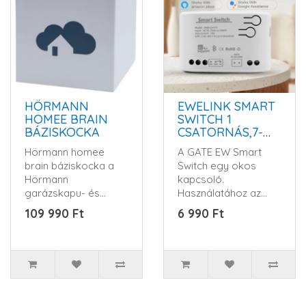
HÖRMANN
EWELINK SMART
HOMEE BRAIN
SWITCH 1
BÁZISKOCKA
CSATORNÁS,7-
32V-OS OKOS
Hörmann homee
A GATE EW Smart
KAPCSOLÓ
brain báziskocka a
Switch egy okos
Hörmann
kapcsoló.
garázskapu- és
Használatához az
udvarikapu-
ingyenes EweLink
109 990 Ft
6 990 Ft
meghajtások,
APP szükséges, ami
házbejárati ajtózára..
támog..