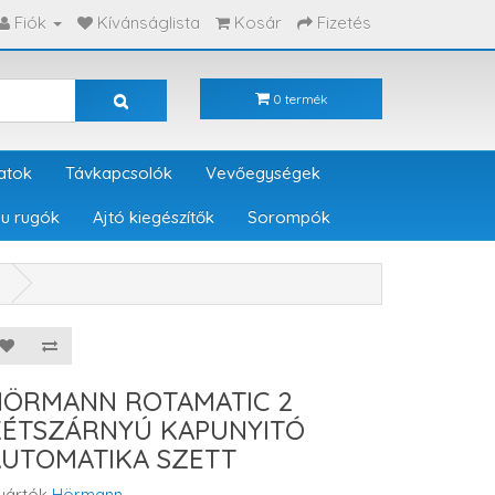
Fiók
Kívánságlista
Kosár
Fizetés
0 termék
atok
Távkapcsolók
Vevőegységek
u rugók
Ajtó kiegészítők
Sorompók
HÖRMANN ROTAMATIC 2
KÉTSZÁRNYÚ KAPUNYITÓ
AUTOMATIKA SZETT
yártók
Hörmann