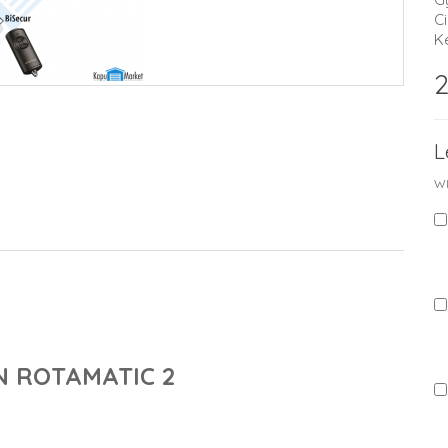
C
K
2
L
WI
 ROTAMATIC 2