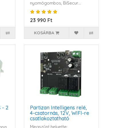
nyomógombos, BiSecur
rendszerekhe..
23 990 Ft
KOSÁRBA
 - 2
Partizan Intelligens relé,
4-csatornás, 12V, WIFI-re
csatlakoztatható
Megszűnt helyette:
mpa