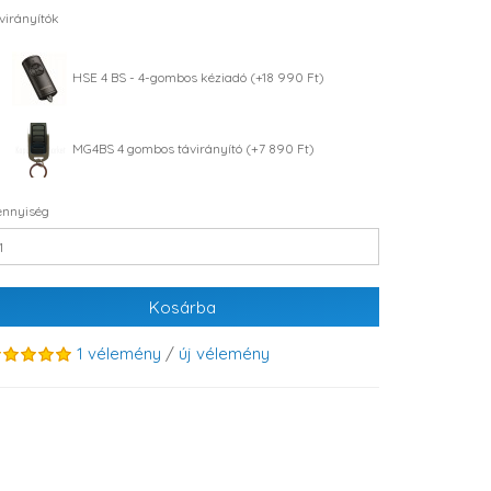
virányítók
HSE 4 BS - 4-gombos kéziadó (+18 990 Ft)
MG4BS 4 gombos távirányító (+7 890 Ft)
nnyiség
Kosárba
1 vélemény
/
új vélemény