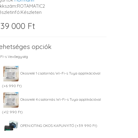
ikkszám:ROTAMATIC2
észletinfó:Készleten
39 000 Ft
ehetséges opciók
FI-s Vevőegység
Okosrelé 1 csatornás Wi-Fi-s Tuya applikációval
(+6 990 Ft)
Okosrelé 4 csatornás Wi-Fi-s Tuya applikációval
(+12 990 Ft)
OPEN.IOTING OKOS KAPUNYITÓ (+39 990 Ft)