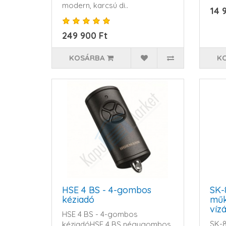
modern, karcsú di..
közöt
14 
249 900 Ft
KOSÁRBA
K
HSE 4 BS - 4-gombos
SK-
kéziadó
műk
víz
HSE 4 BS - 4-gombos
kód
SK-8
kéziadóHSE 4 BS négygombos