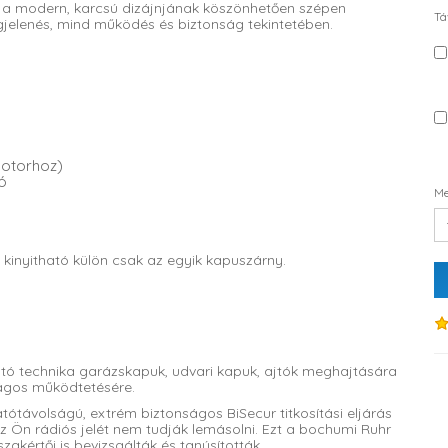
a modern, karcsú dizájnjának köszönhetően szépen
Tá
gjelenés, mind működés és biztonság tekintetében.
motorhoz)
ó
Me
inyitható külön csak az egyik kapuszárny.
ató technika garázskapuk, udvari kapuk, ajtók meghajtására
ágos működtetésére.
atótávolságú, extrém biztonságos BiSecur titkosítási eljárás
z Ön rádiós jelét nem tudják lemásolni. Ezt a bochumi Ruhr
zakértői is bevizsgálták és tanúsították.