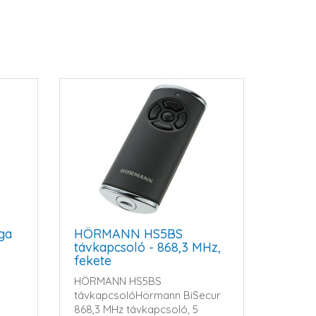
ga
HÖRMANN HS5BS
távkapcsoló - 868,3 MHz,
fekete
HÖRMANN HS5BS
távkapcsolóHörmann BiSecur
868,3 MHz távkapcsoló, 5