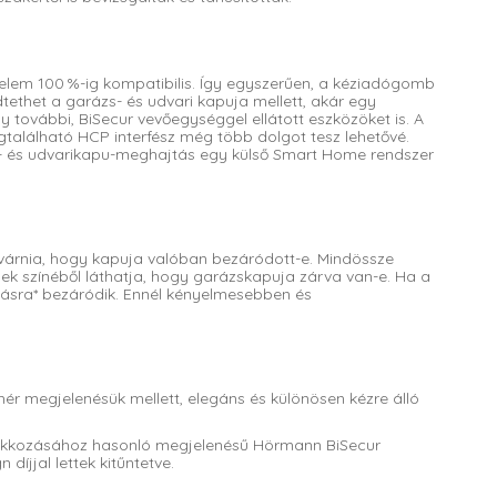
elem 100 %-ig kompatibilis. Így egyszerűen, a kéziadógomb
et a garázs- és udvari kapuja mellett, akár egy
y további, BiSecur vevőegységgel ellátott eszközöket is. A
alálható HCP interfész még több dolgot tesz lehetővé.
- és udvarikapu-meghajtás egy külső Smart Home rendszer
gvárnia, hogy kapuja valóban bezáródott-e. Mindössze
 színéből láthatja, hogy garázskapuja zárva van-e. Ha a
ásra* bezáródik. Ennél kényelmesebben és
hér megjelenésük mellett, elegáns és különösen kézre álló
lakkozásához hasonló megjelenésű Hörmann BiSecur
díjjal lettek kitűntetve.