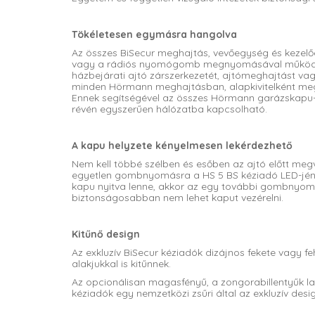
Tökéletesen egymásra hangolva
Az összes BiSecur meghajtás, vevőegység és kezelő
vagy a rádiós nyomógomb megnyomásával működteth
házbejárati ajtó zárszerkezetét, ajtómeghajtást vag
minden Hörmann meghajtásban, alapkivitelként megt
Ennek segítségével az összes Hörmann garázskapu
révén egyszerűen hálózatba kapcsolható.
A kapu helyzete kényelmesen lekérdezhető
Nem kell többé szélben és esőben az ajtó előtt me
egyetlen gombnyomásra a HS 5 BS kéziadó LED-jének
kapu nyitva lenne, akkor az egy további gombnyom
biztonságosabban nem lehet kaput vezérelni.
Kitűnő design
Az exkluzív BiSecur kéziadók dizájnos fekete vagy fe
alakjukkal is kitűnnek.
Az opcionálisan magasfényű, a zongorabillentyűk 
kéziadók egy nemzetközi zsűri által az exkluzív design 