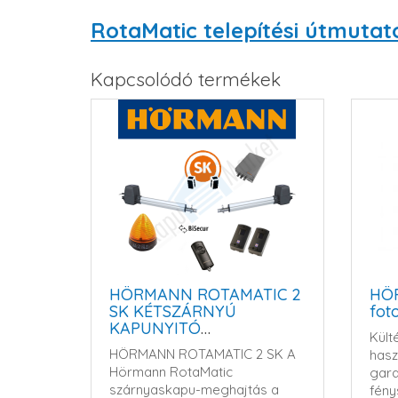
RotaMatic telepítési útmutat
Kapcsolódó termékek
HÖRMANN ROTAMATIC 2
HÖ
SK KÉTSZÁRNYÚ
fot
KAPUNYITÓ
Kült
AUTOMATIKA SZETT
HÖRMANN ROTAMATIC 2 SK A
hasz
Hörmann RotaMatic
gara
szárnyaskapu-meghajtás a
fén