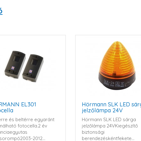
ó
RMANN EL301
Hörmann SLK LED sár
ocella
jelzőlámpa 24V
érre és beltérre egyaránt
Hörmann SLK LED sárga
nálható fotocella.2 év
jelzőlámpa 24VKiegészítő
nciaegyutas
biztonsági
ysorompó2003-2012
berendezéskéntfekete