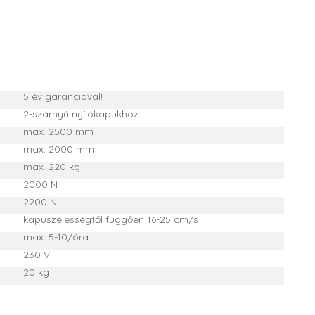
5 év garanciával!
2-szárnyú nyílókapukhoz
max. 2500 mm
max. 2000 mm
max. 220 kg
2000 N
2200 N
kapuszélességtől függően 16-25 cm/s
max. 5-10/óra
230 V
20 kg