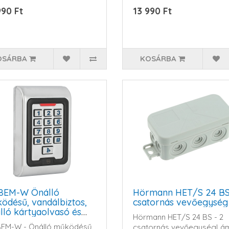
t..
talpBeltéri és kültér..
990 Ft
13 990 Ft
OSÁRBA
KOSÁRBA
8EM-W Önálló
Hörmann HET/S 24 BS
ödésű, vandálbiztos,
csatornás vevőegység
álló kártyaolvasó és
Hörmann HET/S 24 BS - 2
zár RFID-s proximity
EM-W - Önálló működésű,
csatornás vevőegységLá