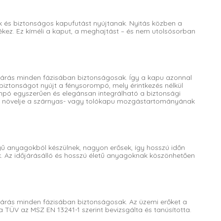
 és biztonságos kapufutást nyújtanak. Nyitás közben a
ékez. Ez kíméli a kaput, a meghajtást – és nem utolsósorban
árás minden fázisában biztonságosak. Így a kapu azonnal
 biztonságot nyújt a fénysorompó, mely érintkezés nélkül
mpó egyszerűen és elegánsan integrálható a biztonsági
gy növelje a szárnyas- vagy tolókapu mozgástartományának
 anyagokból készülnek, nagyon erősek, így hosszú időn
k. Az időjárásálló és hosszú életű anyagoknak köszönhetően
árás minden fázisában biztonságosak. Az üzemi erőket a
 TÜV az MSZ EN 13241-1 szerint bevizsgálta és tanúsította.