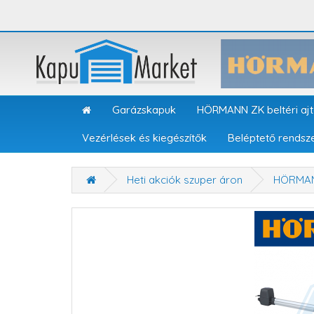
Garázskapuk
HÖRMANN ZK beltéri aj
Vezérlések és kiegészítők
Beléptető rendsz
Heti akciók szuper áron
HÖRMAN