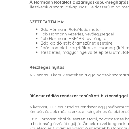
A
Hörmann RotaMatic szárnyaskapu-meghajtás
illeszkedik a szárnyaskapuhoz. Példaszerű mind me
SZETT TARTALMA:
2db Hörmann RotaMatic motor
1db Hörmann vezérlés, vevőegységgel
1db Hörmann HSE4BS távirányító
2db kioldó stift áramszünet esetére
1pár komplett rögzítőkonzol csomag (két 
Részletes, magyar nyelvű telepítési útmutat
Részleges nyitás
A 2-szárnyú kapuk esetében a gyalogosok számára k
BiSecur rádiós rendszer tanúsított biztonsággal
A kétirányú BiSecur rádiós rendszer egy jövőbemut
lámpák és sok más szerkezet kényelmes és biztons
Ez a Hörmann által fejlesztett stabil, zavarmentes h
a biztonság érzését nyújtja Önnek, mivel idegenek a
Egyetem és független vizsgáló intézetek biztonsági s