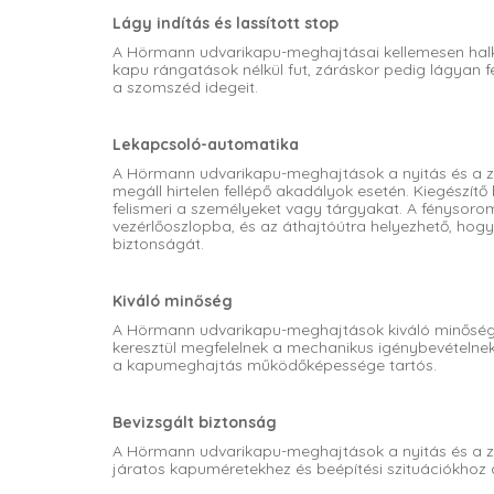
Lágy indítás és lassított stop
A Hörmann udvarikapu-meghajtásai kellemesen halk
kapu rángatások nélkül fut, záráskor pedig lágyan f
a szomszéd idegeit.
Lekapcsoló-automatika
A Hörmann udvarikapu-meghajtások a nyitás és a z
megáll hirtelen fellépő akadályok esetén. Kiegészítő
felismeri a személyeket vagy tárgyakat. A fénysoro
vezérlőoszlopba, és az áthajtóútra helyezhető, ho
biztonságát.
Kiváló minőség
A Hörmann udvarikapu-meghajtások kiváló minőségű
keresztül megfelelnek a mechanikus igénybevételne
a kapumeghajtás működőképessége tartós.
Bevizsgált biztonság
A Hörmann udvarikapu-meghajtások a nyitás és a z
járatos kapuméretekhez és beépítési szituációkhoz a