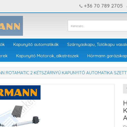
+36 70 789 2705
tók
Kapunyitó automatikák
Szárnyaskapu, Tolókapu vasal
erek
Kapunyitó Motorok, alkatrészek
Hörmann garázskap
N ROTAMATIC 2 KÉTSZÁRNYÚ KAPUNYITÓ AUTOMATIKA SZETT
G