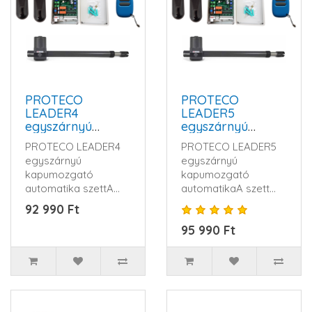
PROTECO
PROTECO
LEADER4
LEADER5
egyszárnyú
egyszárnyú
kapumozgató
kapumozgató
PROTECO LEADER4
PROTECO LEADER5
automatika
automatika
egyszárnyú
egyszárnyú
kapumozgató
kapumozgató
automatika szettA
automatikaA szett
szett tartalma:1 db
tartalma:1 db
92 990 Ft
LEADER4 motor
LEADER5 motor
95 990 Ft
(jobbos v..
(jobbos vagy ba..