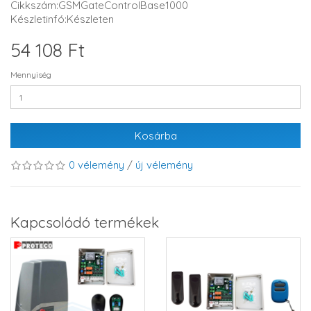
Cikkszám:GSMGateControlBase1000
Készletinfó:Készleten
54 108 Ft
Mennyiség
Kosárba
0 vélemény
/
új vélemény
Kapcsolódó termékek