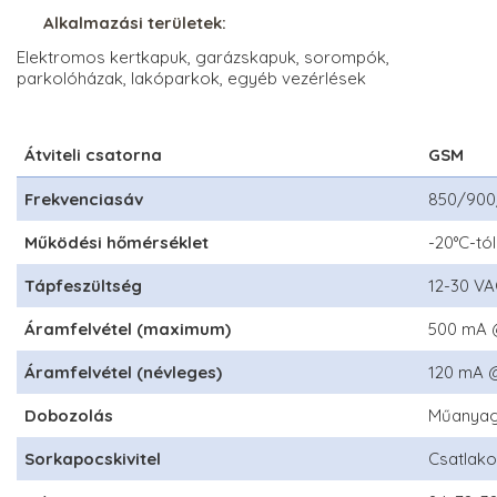
Alkalmazási területek:
Elektromos kertkapuk, garázskapuk, sorompók,
parkolóházak, lakóparkok, egyéb vezérlések
Átviteli csatorna
GSM
Frekvenciasáv
850/90
Működési hőmérséklet
-20°C-tó
Tápfeszültség
12-30 V
Áramfelvétel (maximum)
500 mA 
Áramfelvétel (névleges)
120 mA 
Dobozolás
Műanya
Sorkapocskivitel
Csatlako