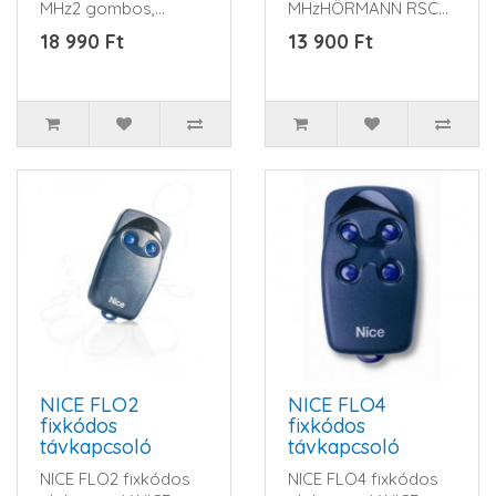
MHz2 gombos,
MHzHÖRMANN RSC2
Impulzusos, a
(ECOSTAR)Ház
18 990 Ft
13 900 Ft
gépkocsi
színeFeketeGombok
szivargyújtójá..
színeFeke..
NICE FLO2
NICE FLO4
fixkódos
fixkódos
távkapcsoló
távkapcsoló
NICE FLO2 fixkódos
NICE FLO4 fixkódos