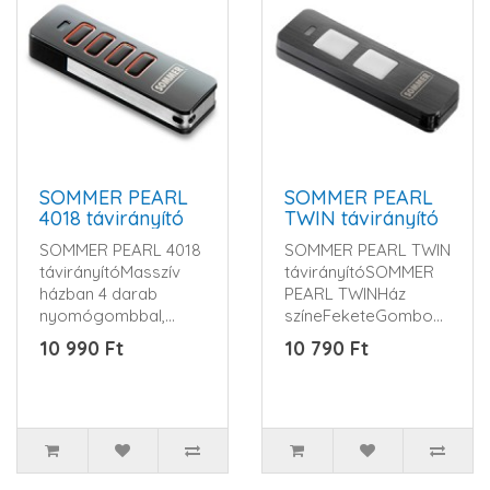
SOMMER PEARL
SOMMER PEARL
4018 távirányító
TWIN távirányító
SOMMER PEARL 4018
SOMMER PEARL TWIN
távirányítóMasszív
távirányítóSOMMER
házban 4 darab
PEARL TWINHáz
nyomógombbal,
színeFeketeGombok
kulcskarikával. Ez a
színeSzürkeGombok
10 990 Ft
10 790 Ft
távirányító m..
száma2Elem típ..