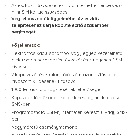
Az eszköz működéséhez mobilinternettel rendelkező
·
mini-SIM kártya szükséges.
Végfelhasználók figyelmébe: Az eszköz
·
telepítéséhez kérje kaputelepítő szakember
segítségét!
Fő jellemzők:
Elektromos kapu, sorompó, vagy egyéb vezérelhető
·
elektromos berendezés távvezérlése ingyenes GSM
hívással
2 kapu vezérlése külön, hívószám-azonosítással és
·
hívószám küldésének tiltásával
1000 felhasználó rögzítésének lehetősége
·
Kapuvezérlő működési rendellenességeinek jelzése
·
SMS-ben
Programozható USB-n, interneten keresztül, vagy SMS-
·
ben
Nagyméretű eseménymemória
·