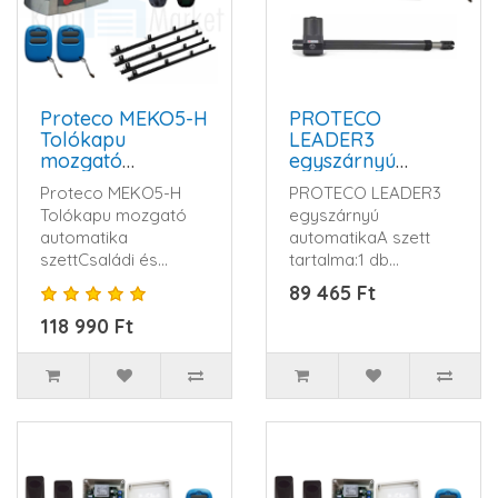
Proteco MEKO5-H
PROTECO
Tolókapu
LEADER3
mozgató
egyszárnyú
automatika szett
kapumozgató
Proteco MEKO5-H
PROTECO LEADER3
automatika szett
Tolókapu mozgató
egyszárnyú
automatika
automatikaA szett
szettCsaládi és
tartalma:1 db
társas házakhoz
LEADER3 motor
89 465 Ft
egyaránt bevált szett.
(jobbos vagy balos)1
118 990 Ft
E..
db Gar..