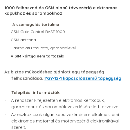
1000 felhasználós GSM alapú távvezérlő elektromos
kapukhoz és sorompókhoz
A csomagolás tartalma
GSM Gate Control BASE 1000
·
GSM antenna
·
Használati útmutató, garancialevél
·
A SIM kártya nem tartozék!
·
Az biztos működéshez ajánlott egy tápegység
felhasználása.
YGY-12-1 kapcsolóüzemű tápegység
Telepítési információk:
A rendszer kifejezetten elektromos kertkapuk,
·
garázskapuk és sorompók vezérlésére lett tervezve.
Az eszköz csak olyan kapu vezérlésére alkalmas, ami
·
elektromos motorral és motorvezérlő elektronikával
szerelt.