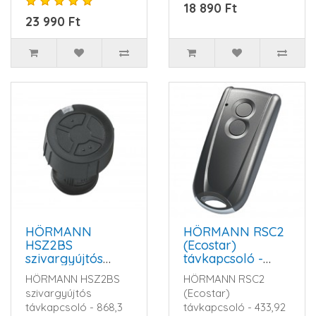
18 890 Ft
BiSecur
23 990 Ft
rendszerekhe..
HÖRMANN
HÖRMANN RSC2
HSZ2BS
(Ecostar)
szivargyújtós
távkapcsoló -
távkapcsoló -
433,92 MHz
HÖRMANN HSZ2BS
HÖRMANN RSC2
868,3 MHz
szivargyújtós
(Ecostar)
távkapcsoló - 868,3
távkapcsoló - 433,92