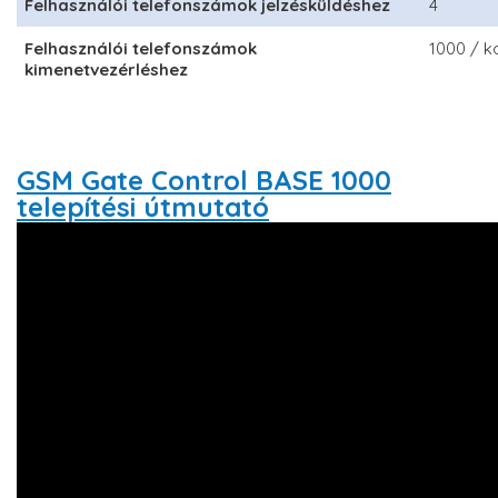
Felhasználói telefonszámok jelzésküldéshez
4
Felhasználói telefonszámok
1000 / k
kimenetvezérléshez
GSM Gate Control BASE 1000
telepítési útmutató