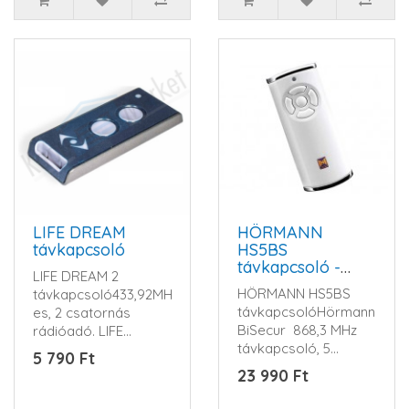
LIFE DREAM
HÖRMANN
távkapcsoló
HS5BS
távkapcsoló -
LIFE DREAM 2
868,3 MHz, fehér
HÖRMANN HS5BS
távkapcsoló433,92MHz-
távkapcsolóHörmann
es, 2 csatornás
BiSecur 868,3 MHz
rádióadó. LIFE
távkapcsoló, 5
ugrókód
5 790 Ft
nyomógombos,
rendszerrel.DREAMHáz
23 990 Ft
BiSecur rendsz..
színeK..