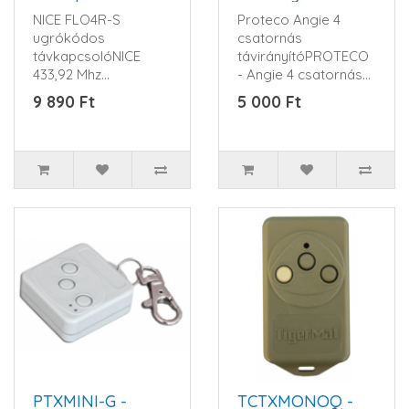
NICE FLO4R-S
Proteco Angie 4
ugrókódos
csatornás
távkapcsolóNICE
távirányítóPROTECO
433,92 Mhz
- Angie 4 csatornás
ugrókódos -rolling
adó, 433 MHz, AM. -
9 890 Ft
5 000 Ft
kódos- távkapcsoló...
Quarz vezérelt ..
PTXMINI-G -
TCTXMONOQ -