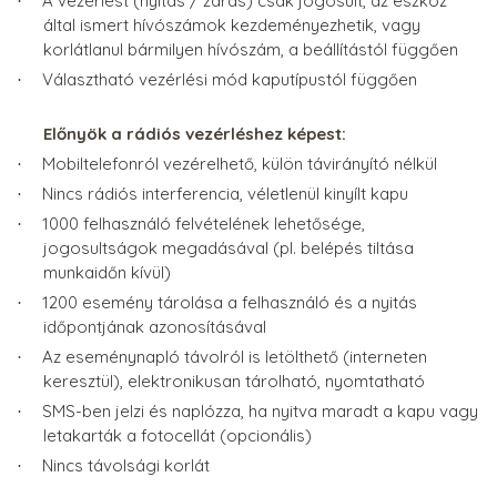
A vezérlést (nyitás / zárás) csak jogosult, az eszköz
·
által ismert hívószámok kezdeményezhetik, vagy
korlátlanul bármilyen hívószám, a beállítástól függően
Választható vezérlési mód kaputípustól függően
·
Előnyök a rádiós vezérléshez képest:
Mobiltelefonról vezérelhető, külön távirányító nélkül
·
Nincs rádiós interferencia, véletlenül kinyílt kapu
·
1000 felhasználó felvételének lehetősége,
·
jogosultságok megadásával (pl. belépés tiltása
munkaidőn kívül)
1200 esemény tárolása a felhasználó és a nyitás
·
időpontjának azonosításával
Az eseménynapló távolról is letölthető (interneten
·
keresztül), elektronikusan tárolható, nyomtatható
SMS-ben jelzi és naplózza, ha nyitva maradt a kapu vagy
·
letakarták a fotocellát (opcionális)
Nincs távolsági korlát
·