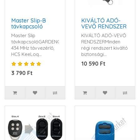
Master Slip-B
KIVÁLTÓ ADÓ-
távkapcsoló
VEVŐ RENDSZER
Master Slip
KIVÁLTÓ ADÓ-VEVŐ
távkapcsolóGARDENGATE
RENDSZERMinden
434 MHz távvezérlő,
régi rendszert kiváltó
HCS KeeLoq
biztonsági
ugrókód, 4 csatorna,
távkapcsoló szett.
10 590 Ft
3 V CR2032 ele..
Cseréljen moder..
3 790 Ft