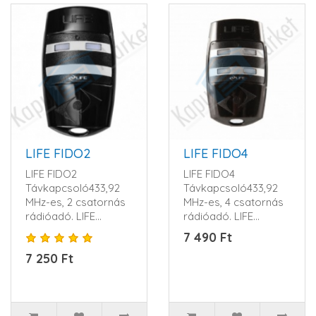
LIFE FIDO2
LIFE FIDO4
LIFE FIDO2
LIFE FIDO4
Távkapcsoló433,92
Távkapcsoló433,92
MHz-es, 2 csatornás
MHz-es, 4 csatornás
rádióadó. LIFE
rádióadó. LIFE
ugrókód rendszerrel.
ugrókód rendszerrel.
7 490 Ft
1 db 12V-os al..
1 db 12V-os alk..
7 250 Ft