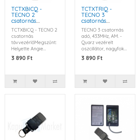
TCTXBICQ -
TCTXTRIQ -
TECNO 2
TECNO 3
csatornás
csatornás
távvezérlő
távvezérlő
TCTXBICQ - TECNO 2
TECNO 3 csatornás
csatornás
adó, 433MHz, AM. -
távvezérlőMegszűnt:
Quarz vezérelt
Helyette Angie
oszcillátor, nagyfokú
adóTECNO 2
frekvencia stabilitás,
3 890 Ft
3 890 Ft
csatornás adó,
hat..
433MHz, AM..