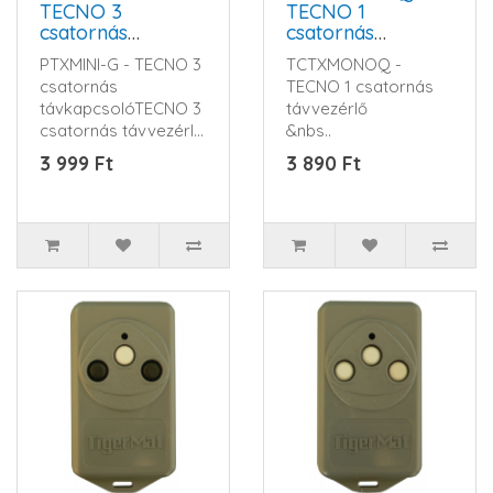
TECNO 3
TECNO 1
csatornás
csatornás
távkapcsoló
távvezérlő
PTXMINI-G - TECNO 3
TCTXMONOQ -
csatornás
TECNO 1 csatornás
távkapcsolóTECNO 3
távvezérlő
csatornás távvezérlő,
&nbs..
434 MHz működési
3 999 Ft
3 890 Ft
frekvencia, ..