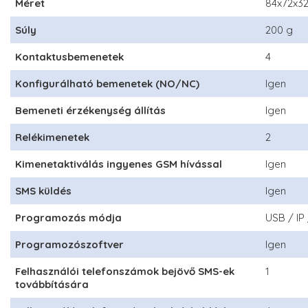
Méret
84x72x3
Súly
200 g
Kontaktusbemenetek
4
Konfigurálható bemenetek (NO/NC)
Igen
Bemeneti érzékenység állítás
Igen
Relékimenetek
2
Kimenetaktiválás ingyenes GSM hívással
Igen
SMS küldés
Igen
Programozás módja
USB / IP
Programozószoftver
Igen
Felhasználói telefonszámok bejövő SMS-ek
1
továbbítására