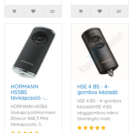
HÖRMANN
HSE 4 BS - 4-
HS5BS
gombos kéziadó
távkapcsoló -
HSE 4 BS - 4-gombos
868,3 MHz, fekete
HÖRMANN HS5BS
kéziadóHSE 4 BS
távkapcsolóHörmann
négygombos mikro
BiSecur 868,3 MHz
távirányító matt
távkapcsoló, 5
fekete színbenAz új,
nyomógombos,
exkluzív ..