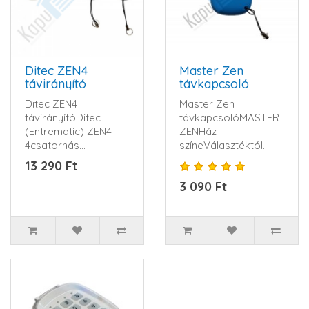
Ditec ZEN4
Master Zen
távirányító
távkapcsoló
Ditec ZEN4
Master Zen
távirányítóDitec
távkapcsolóMASTER
(Entrematic) ZEN4
ZENHáz
4csatornás
színeVálasztéktól
ugrókódos kapunyitó
függGombok
13 290 Ft
távirányító.
színeSzürkeGombok
3 090 Ft
433,92MHz...
száma4Elem típusa..