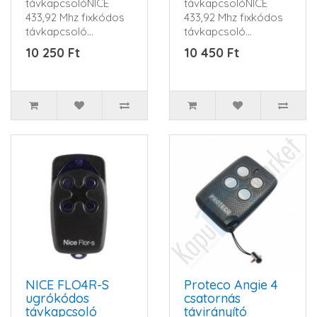
távkapcsolóNICE
távkapcsolóNICE
433,92 Mhz fixkódos
433,92 Mhz fixkódos
távkapcsoló...
távkapcsoló...
10 250 Ft
10 450 Ft
NICE FLO4R-S
Proteco Angie 4
ugrókódos
csatornás
távkapcsoló
távirányító