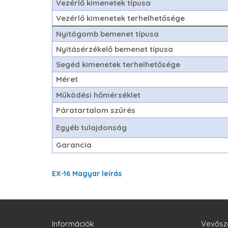
Vezérlő kimenetek típusa
Vezérlő kimenetek terhelhetősége
Nyitógomb bemenet típusa
Nyitásérzékelő bemenet típusa
Segéd kimenetek terhelhetősége
Méret
Működési hőmérséklet
Páratartalom szűrés
Egyéb tulajdonság
Garancia
EX-16 Magyar leírás
Információk
Vevősz