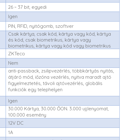
26 ~ 37 bit, egyedi
Igen
PIN, RFID, nyitógomb, szoftver
Csak kártya, csak kód, kártya vagy kód, kártya
és kód, csak biometrikus, kártya vagy
biometrikus, kártya vagy kód vagy biometrikus
ZKTeco
Nem
anti-passback, zsilipvezérlés, többkártyás nyitás,
átjáró mód, iőzóna vezérlés, nyitva maradt ajtó
figyelmeztetés, távoli ajtóvezérlés, globális
funkciók egy telephelyen
Igen
30.000 Kártya, 30.000 ŐON. 3.000 ujjlenyomat,
100.000 esemény
12V DC
1A