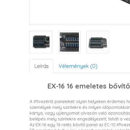
Leírás
Vélemények (0)
EX-16 16 emeletes bővítő
A liftvezérlő paneleket olyan helyeken érdemes h
személyek mely szintekre és milyen időpontokban j
kártya, vagy ujjlenyomat olvasón való azonosítás 
belépés mely szintekre engedélyezett, tehát a v
Az EX-16 egy 16 relés bővítő panel az EC-10 liftve