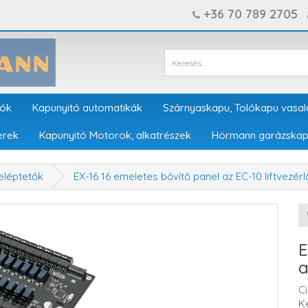
+36 70 789 2705
tók
Kapunyitó automatikák
Szárnyaskapu, Tolókapu vasal
erek
Kapunyitó Motorok, alkatrészek
Hörmann garázskap
eléptetők
EX-16 16 emeletes bővítő panel az EC-10 liftvezér
E
a
C
K