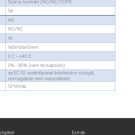
Száraz kontakt (NO/NC/COM)
3A
NO
NO/NC
1A
160x106x10mm
0 C ~ +40 C
0% - 85% (nem lecsapódó)
az EC-10 vezérlőpanel bővítésére szolgál,
önmagában nem használható
12 hónap
olgálat
Extrák