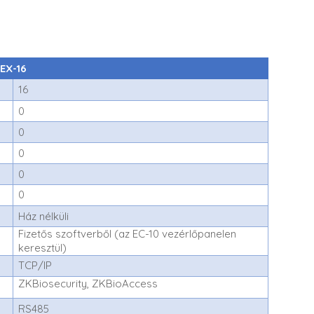
.
EX-16
16
0
0
0
0
0
Ház nélküli
Fizetős szoftverből (az EC-10 vezérlőpanelen
keresztül)
TCP/IP
ZKBiosecurity, ZKBioAccess
RS485