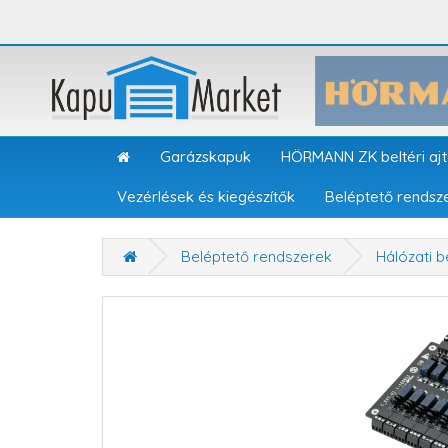
Garázskapuk
HÖRMANN ZK beltéri aj
Vezérlések és kiegészítők
Beléptető rendsz
Beléptető rendszerek
Hálózati b