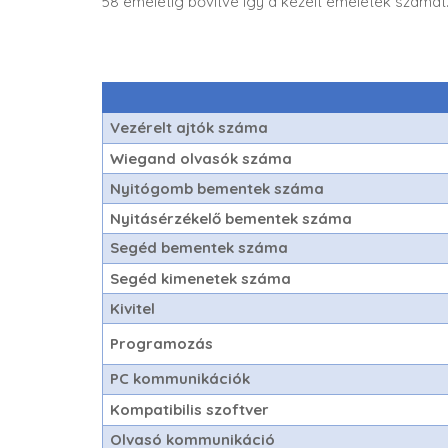
58 emeletig bővítve így a kezelt emeletek számát
Vezérelt ajtók száma
Wiegand olvasók száma
Nyitógomb bementek száma
Nyitásérzékelő bementek száma
Segéd bementek száma
Segéd kimenetek száma
Kivitel
Programozás
PC kommunikációk
Kompatibilis szoftver
Olvasó kommunikáció