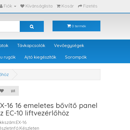
Fiók
Kívánságlista
Kosár
Fizetés
0 termék
atok
Távkapcsolók
Vevőegységek
u rugók
Ajtó kiegészítők
Sorompók
lőhöz
X-16 16 emeletes bővítő panel
z EC-10 liftvezérlőhöz
ikkszám:EX-16
észletinfó:Készleten