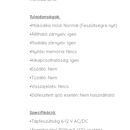
Tulajdonságok:
•Működési mód: Normál (Feszültségre nyit)
•Állítható zárnyelv: Igen
•Radiális zárnyelv: Igen
•Nyitási memória: Nincs
•Kikapcsolhatóság: igen
•Esőálló: Nem
•Tűzálló: Nem
•Visszajelzés: Nincs
•Előfeszített ajtó esetén: Nem használható
Specifikáció:
•Tápfeszültség 6-12 V AC/DC
•Áramfelvétel 1500 mA (12V esetén)