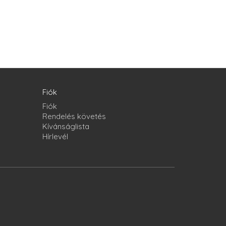
Fiók
Fiók
Rendelés követés
Kívánságlista
Hírlevél