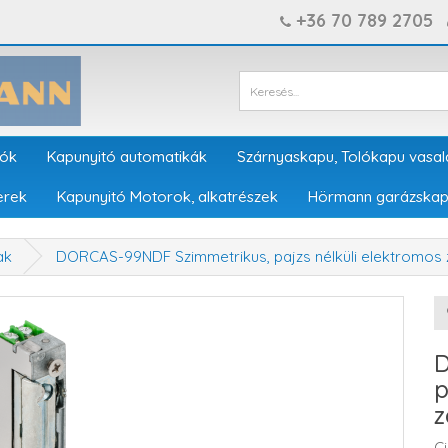
+36 70 789 2705
tók
Kapunyitó automatikák
Szárnyaskapu, Tolókapu vasal
erek
Kapunyitó Motorok, alkatrészek
Hörmann garázskap
ak
DORCAS-99NDF Szimmetrikus, pajzs nélküli elektromos
D
p
z
C