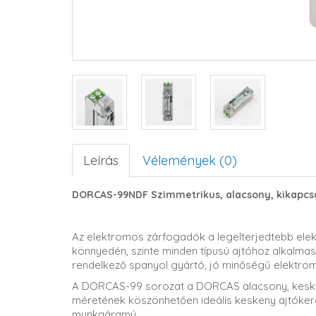
Leírás
Vélemények (0)
DORCAS-99NDF Szimmetrikus, alacsony, kikapcso
Az elektromos zárfogadók a legelterjedtebb ele
könnyedén, szinte minden típusú ajtóhoz alkalmas
rendelkező spanyol gyártó, jó minőségű elektrom
A DORCAS-99 sorozat a DORCAS alacsony, keskeny
méretének köszönhetően ideális keskeny ajtóker
munkaáramú.