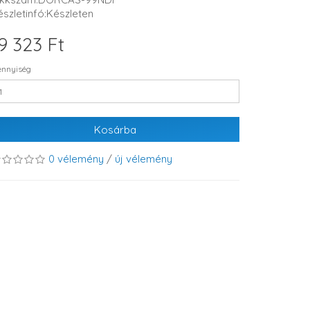
észletinfó:Készleten
9 323 Ft
nnyiség
Kosárba
0 vélemény
/
új vélemény