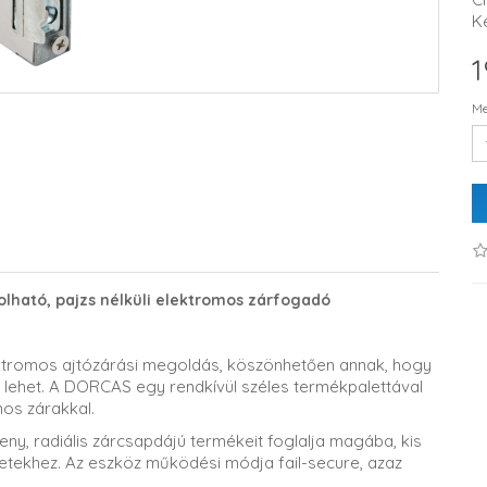
K
1
Me
lható, pajzs nélküli elektromos zárfogadó
ktromos ajtózárási megoldás, köszönhetően annak, hogy
 lehet. A DORCAS egy rendkívül széles termékpalettával
os zárakkal.
, radiális zárcsapdájú termékeit foglalja magába, kis
etekhez. Az eszköz működési módja fail-secure, azaz