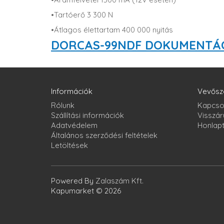
•Tartóerő 3 300 N
•Átlagos élettartam 400 000 nyitás
DORCAS-99NDF DOKUMENTÁ
Információk
Vevősz
Rólunk
Kapcso
Szállítási információk
Visszár
Adatvédelem
Honlap
Általános szerződési feltételek
Letöltések
Powered By
Zalaszám Kft.
Kapumarket © 2026