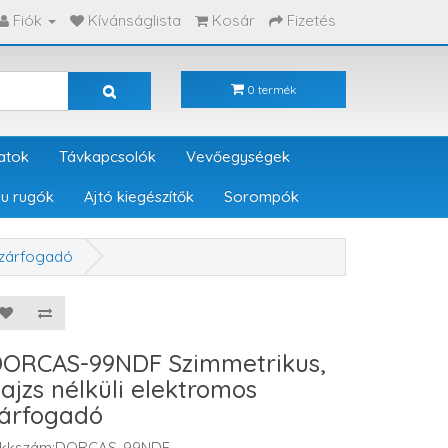
Fiók
Kívánságlista
Kosár
Fizetés
0 termék
atok
Távkapcsolók
Vevőegységek
u rugók
Ajtó kiegészítők
Sorompók
 zárfogadó
ORCAS-99NDF Szimmetrikus,
ajzs nélküli elektromos
árfogadó
ikkszám:DORCAS-99NDF