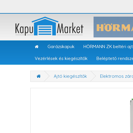
Garázskapuk
HÖRMANN ZK beltéri aj
Vezérlések és kiegészítők
Beléptető rendsz
Ajtó kiegészítők
Elektromos zár