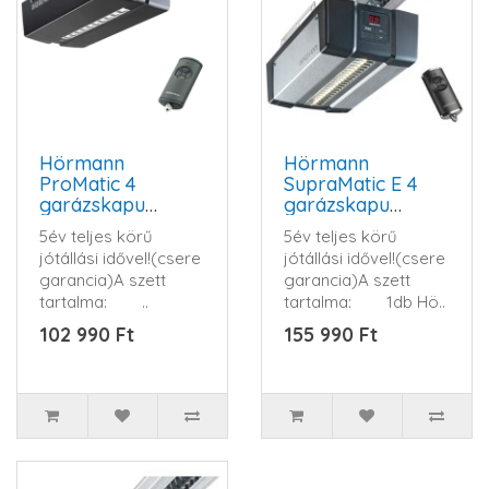
Hörmann
Hörmann
ProMatic 4
SupraMatic E 4
garázskapu
garázskapu
hajtómű szett
hajtómű szett
5év teljes körű
5év teljes körű
(BLUETOOTH)
jótállási idővel!(csere
jótállási idővel!(csere
garancia)A szett
garancia)A szett
tartalma: ..
tartalma: 1db Hö..
102 990 Ft
155 990 Ft