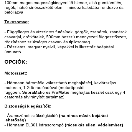
100mm magas magasságkiegyenlítő blende, alsó gumitömítés,
rugók, hátsó sínösszekötő elem - mindez kalodába rendezve és
befóliázva
Tokcsomag:
- Függőleges és vízszintes futósínek, görgők, zsanérok, zsanérok
csavarjai, drótkötelek, 500mm hosszú mennyezeti függesztőszett,
rögzítéshez szükséges csavar- és tiplicsomag
- Részletes, magyar nyelvű, képekkel is illusztrált beépítési
útmutató
OPCIÓK:
Motorszett:
- Hörmann háromféle választható meghajtásfej, kevlárszíjas
motorsín, 1-2db rádióadóval (motortípustól
függően,
SupraMatic
és
ProMatic
meghajtás készlet csak egy 4
csatornás távirányítót tartalmaz)
Biztonsági kiegészítők:
-
Áramszüneti szükségkioldó
(ha nincs másik bejárási
lehetőség)
- Hörmann EL301 infrasorompó
(rácsukás elleni védelemhez)