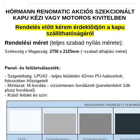
HÖRMANN RENOMATIC AKCIÓS SZEKCIONÁLT
KAPU KÉZI VAGY MOTOROS KIVITELBEN
Rendelés előtt kérem érdeklődjön a kapu
szállíthatóságáról
Rendelési méret
(teljes szabad nyílás mérete):
Szélesség x Magasság:
2750 x 2125mm
(~szabad áthajtási méret)
Panel- és felületválaszték:
- Szigeteltség: LPU42 - teljes felületén 42mm PU-habosított,
fokozottan hőszigetelt
- Mintázat: M-bordás - vízszintesen bordázott (panelenként 1db
plusz bordával)
- Külső felület és szín:
WOODGRAIN- FAEREZETT M BORD
Fehér -
Feháraluminium -
Szürkealuminium -
Antracitszürke