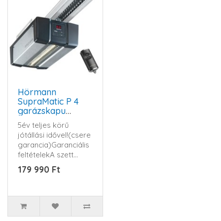
Hörmann
SupraMatic P 4
garázskapu
hajtómű szett
5év teljes körű
(BLUETOOTH)
jótállási idővel!(csere
garancia)Garanciális
feltételekA szett
tartalma: ..
179 990 Ft