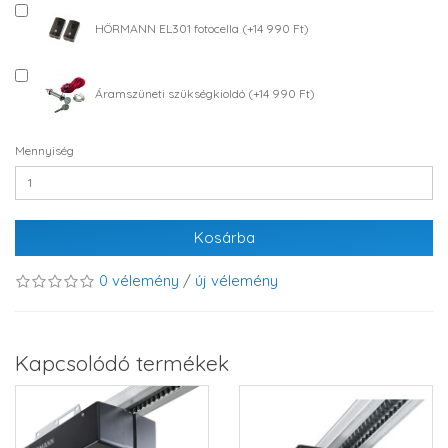
HÖRMANN EL301 fotocella (+14 990 Ft)
Áramszüneti szükségkioldó (+14 990 Ft)
Mennyiség
Kosárba
0 vélemény
/
új vélemény
Kapcsolódó termékek