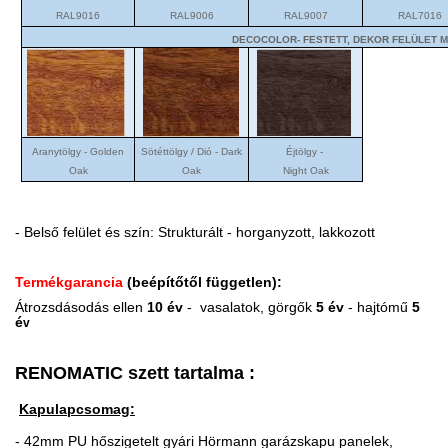
RAL9016
RAL9006
RAL9007
RAL7016
DECOCOLOR- FESTETT, DEKOR FELÜLET 
Aranytölgy - Golden
Sötéttölgy / Dió - Dark
Éjtölgy -
Oak
Oak
Night Oak
- Belső felület és szín: Strukturált - horganyzott, lakkozott
Termékgarancia
(beépítőtől független):
Átrozsdásodás ellen
10 év
- vasalatok,
görgők
5 év
- hajtómű
5
é
v
RENOMATIC szett tartalma :
Kapulapcsomag:
- 42mm PU hőszigetelt gyári Hörmann garázskapu panelek,