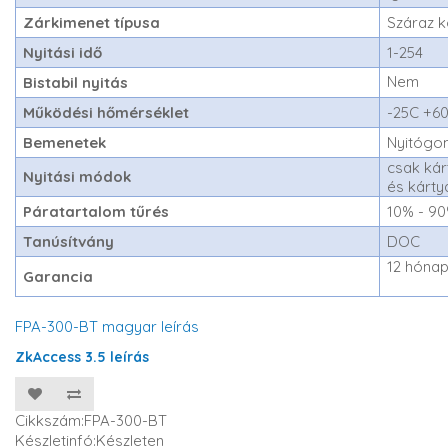
Zárkimenet típusa
Száraz 
Nyitási idő
1-254
Nem
Bistabil nyitás
Működési hőmérséklet
-25C +6
Bemenetek
Nyitógom
csak kár
Nyitási módok
és kárty
Páratartalom tűrés
10% - 9
Tanúsítvány
DOC
12 hóna
Garancia
FPA-300-BT magyar leírás
ZkAccess 3.5 leírás
Cikkszám:FPA-300-BT
Készletinfó:Készleten