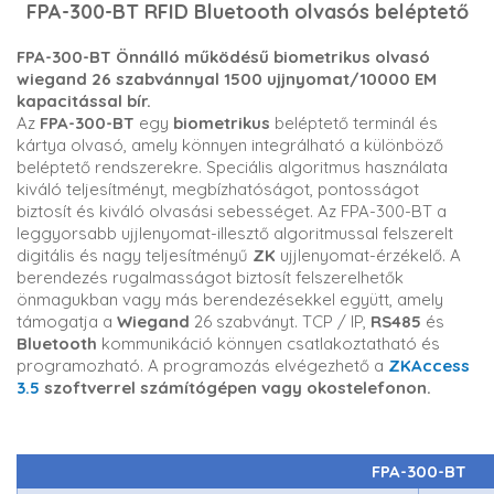
FPA-300-BT RFID Bluetooth olvasós beléptető
FPA-300-BT Önnálló működésű biometrikus olvasó
wiegand 26 szabvánnyal 1500 ujjnyomat/10000 EM
kapacitással bír.
Az
FPA-300-BT
egy
biometrikus
beléptető terminál és
kártya olvasó, amely könnyen integrálható a különböző
beléptető rendszerekre. Speciális algoritmus használata
kiváló teljesítményt, megbízhatóságot, pontosságot
biztosít és kiváló olvasási sebességet. Az FPA-300-BT a
leggyorsabb ujjlenyomat-illesztő algoritmussal felszerelt
digitális és nagy teljesítményű
ZK
ujjlenyomat-érzékelő. A
berendezés rugalmasságot biztosít felszerelhetők
önmagukban vagy más berendezésekkel együtt, amely
támogatja a
Wiegand
26 szabványt. TCP / IP,
RS485
és
Bluetooth
kommunikáció könnyen csatlakoztatható és
programozható. A programozás elvégezhető a
ZKAccess
3.5
szoftverrel számítógépen vagy okostelefonon.
FPA-300-BT