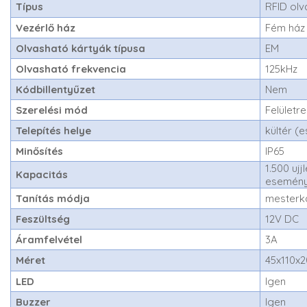
Típus
RFID olv
Vezérlő ház
Fém ház
Olvasható kártyák típusa
EM
Olvasható frekvencia
125kHz
Kódbillentyűzet
Nem
Szerelési mód
Felületr
Telepítés helye
kültér (
Minősítés
IP65
1.500 uj
Kapacitás
esemén
Tanítás módja
mesterk
Feszültség
12V DC
Áramfelvétel
3A
Méret
45x110x
LED
Igen
Buzzer
Igen