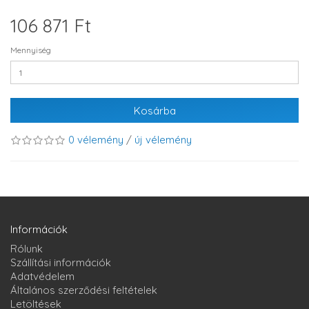
106 871 Ft
Mennyiség
Kosárba
0 vélemény
/
új vélemény
Információk
Rólunk
Szállítási információk
Adatvédelem
Általános szerződési feltételek
Letöltések