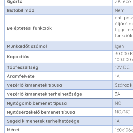
Gyártó
ZKTeco
Bistabil mód
Nem
anti-pas
átjáró m
Beléptetési funkciók
figyelmez
funkciók
Munkaidőt számol
Igen
30.000 K
Kapacitás
100.000
Tápfeszültség
12V DC
Áramfelvétel
1A
Vezérlő kimenetek típusa
Száraz 
Vezérlő kimenetek terhelhetősége
3A
Nyitógomb bemenet típusa
NO
NO/NC
Nyitásérzékelő bemenet típusa
Segéd kimenetek terhelhetősége
1A
Méret
160x106