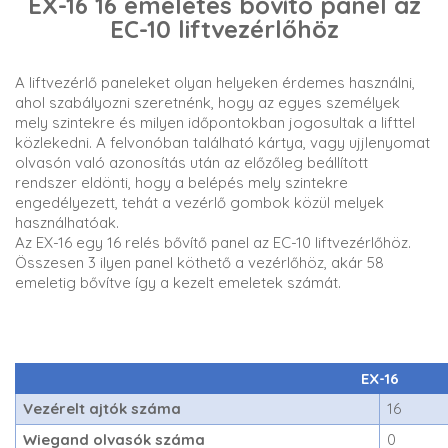
EX-16 16 emeletes bővítő panel az
EC-10 liftvezérlőhöz
A liftvezérlő paneleket olyan helyeken érdemes használni,
ahol szabályozni szeretnénk, hogy az egyes személyek
mely szintekre és milyen időpontokban jogosultak a lifttel
közlekedni. A felvonóban található kártya, vagy ujjlenyomat
olvasón való azonosítás után az előzőleg beállított
rendszer eldönti, hogy a belépés mely szintekre
engedélyezett, tehát a vezérlő gombok közül melyek
használhatóak.
Az EX-16 egy 16 relés bővítő panel az EC-10 liftvezérlőhöz.
Összesen 3 ilyen panel köthető a vezérlőhöz, akár 58
emeletig bővítve így a kezelt emeletek számát.
EX-16
Vezérelt ajtók száma
16
Wiegand olvasók száma
0