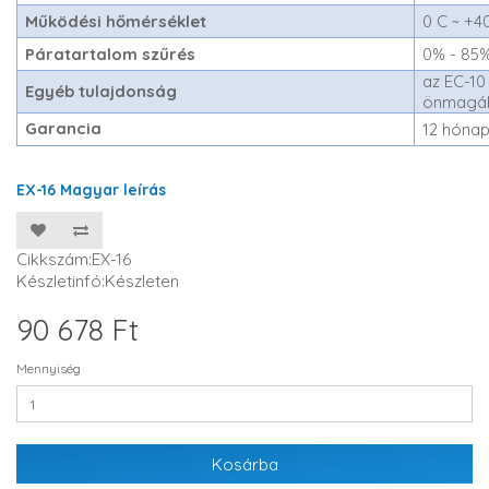
Működési hőmérséklet
0 C ~ +4
Páratartalom szűrés
0% - 85
az EC-10
Egyéb tulajdonság
önmagáb
Garancia
12 hóna
EX-16 Magyar leírás
Cikkszám:EX-16
Készletinfó:Készleten
90 678 Ft
Mennyiség
Kosárba