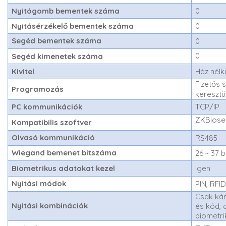
Nyitógomb bementek száma
0
Nyitásérzékelő bementek száma
0
Segéd bementek száma
0
0
Segéd kimenetek száma
Kivitel
Ház nélkü
Fizetős 
Programozás
keresztü
PC kommunikációk
TCP/IP
ZKBiose
Kompatibilis szoftver
Olvasó kommunikáció
RS485
Wiegand bemenet bitszáma
26 ~ 37 b
Biometrikus adatokat kezel
Igen
Nyitási módok
PIN, RFI
Csak kár
Nyitási kombinációk
és kód, 
biometri