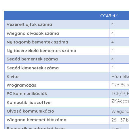
CCA3-4-1
Vezérelt ajtók száma
4
Wiegand olvasók száma
4
Nyitógomb bementek száma
4
Nyitásérzékelő bementek száma
4
Segéd bementek száma
4
4
Segéd kimenetek száma
Kivitel
Ház nélkü
Fizetős 
Programozás
PC kommunikációk
TCP/IP, 
ZKAcces
Kompatibilis szoftver
Olvasó kommunikáció
Wiegand
Wiegand bemenet bitszáma
26 ~ 37 b
Biometrikus adatokat kezel
Nem