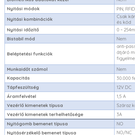
Nyitási módok
PIN, RFI
Csak kár
Nyitási kombinációk
és kód
Nyitási időzítő
0 ~ 254
Bistabil mód
Nem
anti-pas
átjáró m
Beléptetési funkciók
figyelme
Munkaidőt számol
Nem
Kapacitás
30.000 f
Tápfeszültség
12V DC
Áramfelvétel
1,5 A
Vezérlő kimenetek típusa
Száraz 
Vezérlő kimenetek terhelhetősége
3A
Nyitógomb bemenet típusa
NO
NO/NC
Nyitásérzékelő bemenet típusa