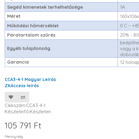
Segéd kimenetek terhelhetősége
1A
Méret
160x106
Működési hőmérséklet
0 C ~ +4
Páratartalom szűrés
20% - 8
beépíthe
Egyéb tulajdonság
vagy a 
dobozá
Garancia
12 hóna
CCA3-4-1 Magyar Leírás
ZKAccess le
írás
Cikkszám:CCA3-4-1
Készletinfó:Készleten
105 791 Ft
Mennyiség