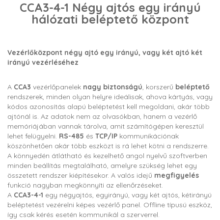
CCA3-4-1 Négy ajtós egy irányú
hálózati beléptető központ
Vezérlőközpont négy ajtó egy irányú, vagy két ajtó két
irányú vezérléséhez
A
CCA3
vezérlőpanelek
nagy biztonságú
, korszerű
beléptető
rendszerek, minden olyan helyre ideálisak, ahova kártyás, vagy
kódos azonosítás alapú beléptetést kell megoldani, akár több
ajtónál is. Az adatok nem az olvasókban, hanem a vezérlő
memóriájában vannak tárolva, amit számítógépen keresztül
lehet felügyelni.
RS-485
és
TCP/IP
kommunikációnak
köszönhetően akár több eszközt is rá lehet kötni a rendszerre.
A könnyedén átlátható és kezelhető angol nyelvű szoftverben
minden beállítás megtalálható, amelyre szükség lehet egy
összetett rendszer kiépítésekor. A valós idejű
megfigyelés
funkció nagyban megkönnyíti az ellenőrzéseket.
A
CCA3-4-1
egy négyajtós, egyirányú, vagy két ajtós, kétirányú
beléptetést vezérelni képes vezérlő panel. Offline típusú eszköz,
így csak kérés esetén kommunikál a szerverrel.