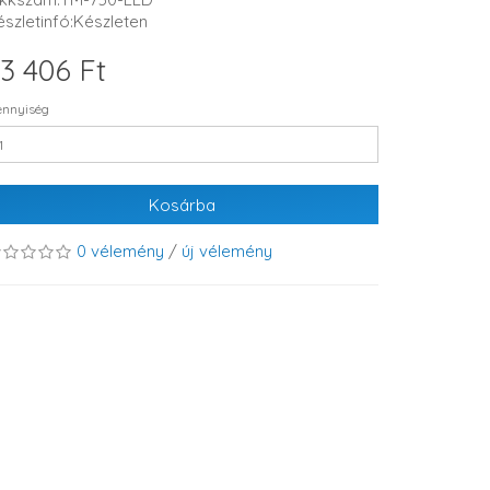
észletinfó:Készleten
3 406 Ft
nnyiség
Kosárba
0 vélemény
/
új vélemény