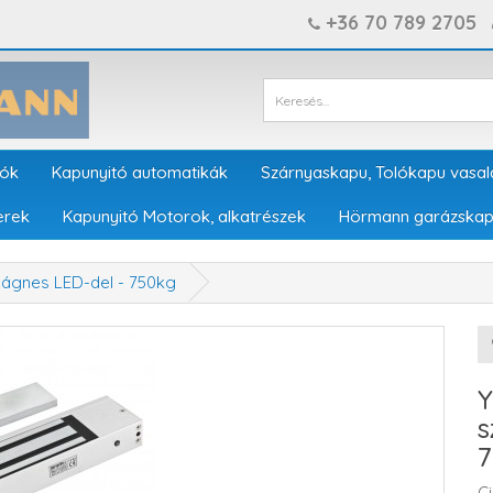
+36 70 789 2705
tók
Kapunyitó automatikák
Szárnyaskapu, Tolókapu vasal
erek
Kapunyitó Motorok, alkatrészek
Hörmann garázskap
mágnes LED-del - 750kg
Y
s
7
C