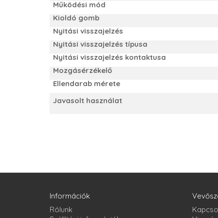
Működési mód
Kioldó gomb
Nyitási visszajelzés
Nyitási visszajelzés típusa
Nyitási visszajelzés kontaktusa
Mozgásérzékelő
Ellendarab mérete
Javasolt használat
Információk
Vevősz
Rólunk
Kapcso