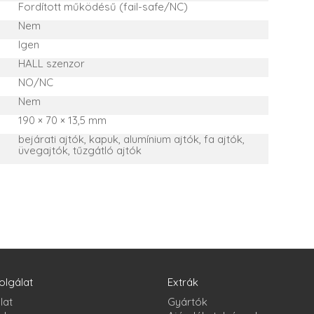
Fordított működésű (fail-safe/NC)
Nem
Igen
HALL szenzor
NO/NC
Nem
190 × 70 × 13,5 mm
bejárati ajtók, kapuk, alumínium ajtók, fa ajtók,
üvegajtók, tűzgátló ajtók
olgálat
Extrák
lat
Gyártók