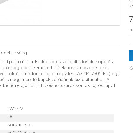
K
7
Me
D-del - 750kg
n típusú ajtóra. Ezek a zárak vandálbiztosak, kopó és
biztonságosan üzemeltethetőek hosszú távon is akár.
el sokféle módon fel lehet rögzíteni. Az YM-750(LED) egy
Ideális nagy méretű kapuk zárásának biztosításához. A
k beltérre ajánlott. LED-es és száraz kontakt ajtóállapot
12/24 V
DC
sorkapcsos
500 / 250 mA