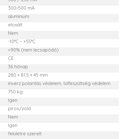
300~500 mA
alumínium
eloxált
Nem
-10°C ~ +55°C
<90% (nem lecsapódó)
CE
36 hónap
280 × 81,5 × 45 mm
inverz polaritás védelem, túlfeszültség védelem
750 kg
Igen
piros/zöld
Nem
Igen
felületre szerelt