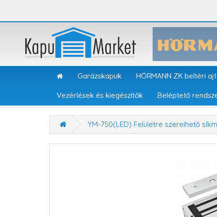
Garázskapuk
HÖRMANN ZK beltéri aj
Vezérlések és kiegészítők
Beléptető rendsz
YM-750(LED) Felületre szerelhető sík