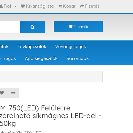
Fiók
Kívánságlista
Kosár
Fizetés
0 termék
atok
Távkapcsolók
Vevőegységek
u rugók
Ajtó kiegészítők
Sorompók
M-750(LED) Felületre
zerelhető síkmágnes LED-del -
50kg
ikkszám:YM-750-LED