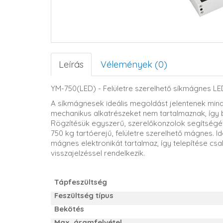
Leírás
Vélemények (0)
YM-750(LED) - Felületre szerelhető síkmágnes LE
A síkmágnesek ideális megoldást jelentenek minde
mechanikus alkatrészeket nem tartalmaznak, így 
Rögzítésük egyszerű, szerelőkonzolok segítségév
750 kg tartóerejű, felületre szerelhető mágnes. 
mágnes elektronikát tartalmaz, így telepítése csa
visszajelzéssel rendelkezik.
Tápfeszültség
Feszültség típus
Bekötés
Max. áramfelvétel