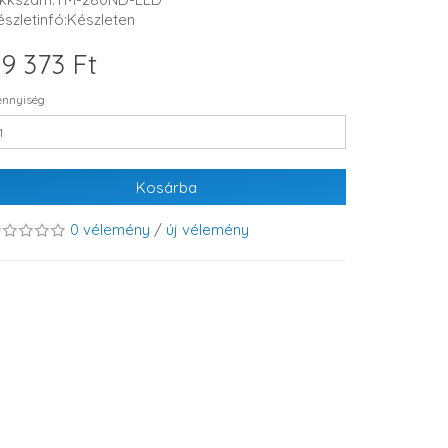
észletinfó:Készleten
9 373 Ft
nnyiség
Kosárba
0 vélemény
/
új vélemény