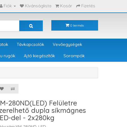
Fiók
Kívánságlista
Kosár
Fizetés
0 termék
atok
Távkapcsolók
Vevőegységek
u rugók
Ajtó kiegészítők
Sorompók
M-280ND(LED) Felületre
zerelhető dupla síkmágnes
ED-del - 2x280kg
ikkszám:YM-280ND-LED