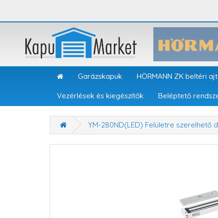
Garázskapuk
HÖRMANN ZK beltéri aj
Vezérlések és kiegészítők
Beléptető rendsz
YM-280ND(LED) Felületre szerelhető 