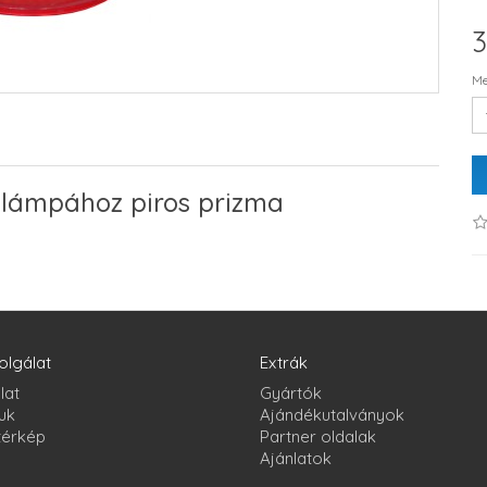
3
Me
 lámpához piros prizma
olgálat
Extrák
lat
Gyártók
uk
Ajándékutalványok
térkép
Partner oldalak
Ajánlatok