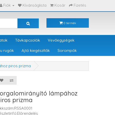
Fiók
Kívánságlista
Kosár
Fizetés
0 termék
atok
Távkapcsolók
Vevőegységek
u rugók
Ajtó kiegészítők
Sorompók
ához piros prizma
orgalomirányító lámpához
iros prizma
ikkszám:RSSA0001
észletinfó:Előrendelés