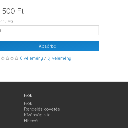
 500 Ft
nnyiség
Kosárba
0 vélemény
/
új vélemény
Fiók
Fiók
Rendelés követés
Kívánságlista
Hírlevél