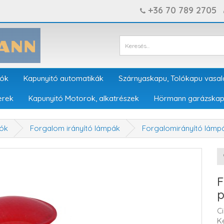
+36 70 789 2705
tók
Kapunyitó automatikák
Szárnyaskapu, Tolókapu vasal
erek
Kapunyitó Motorok, alkatrészek
Hörmann garázskap
gók
Forgalom irányító lámpák
Forgalomirányító lámp
F
p
C
K