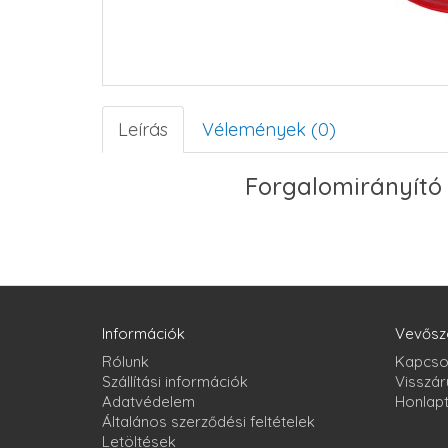
Leírás
Vélemények (0)
Forgalomirányító
Információk
Vevősz
Rólunk
Kapcso
Szállítási információk
Visszár
Adatvédelem
Honlap
Általános szerződési feltételek
Letöltések