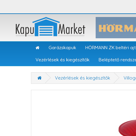
Garázskapuk
HÖRMANN ZK beltéri aj
Vezérlések és kiegészítők
Beléptető rendsz
Vezérlések és kiegészítők
Villo