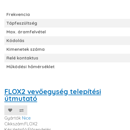
Frekvencia
Tápfeszültség
Max. áramfelvétel
Kódolás
Kimenetek száma
Relé kontaktus
Működési hőmérséklet
FLOX2 vevőegység telepítési
útmutató
Gyártók
Nice
Cikkszám:FLOX2
Készletinfó:Előrendelés