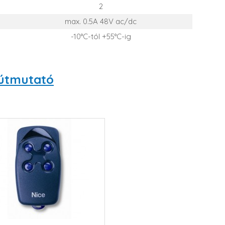
2
max. 0.5A 48V ac/dc
-10°C-tól +55°C-ig
 útmutató