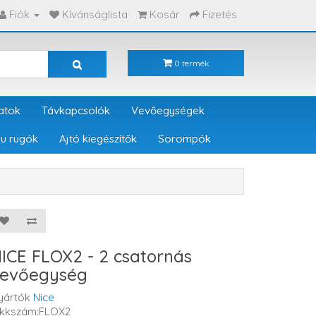
Fiók
Kívánságlista
Kosár
Fizetés
0 termék
atok
Távkapcsolók
Vevőegységek
u rugók
Ajtó kiegészítők
Sorompók
ICE FLOX2 - 2 csatornás
evőegység
yártók
Nice
ikkszám:FLOX2