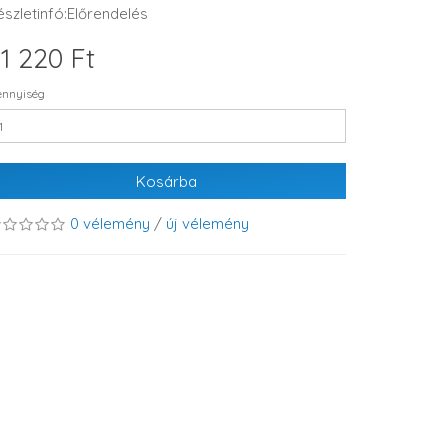
észletinfó:Előrendelés
1 220 Ft
nnyiség
Kosárba
0 vélemény
/
új vélemény