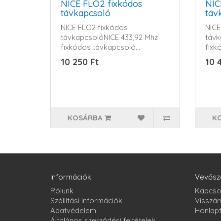
NICE FLO2 fixkódos
NIC
távkapcsoló
táv
NICE FLO2 fixkódos
NICE
távkapcsolóNICE 433,92 Mhz
távk
fixkódos távkapcsoló...
fixk
10 250 Ft
10 
KOSÁRBA
K
Információk
Vevősz
Rólunk
Kapcso
Szállítási információk
Visszár
Adatvédelem
Honlap
Általános szerződési feltételek