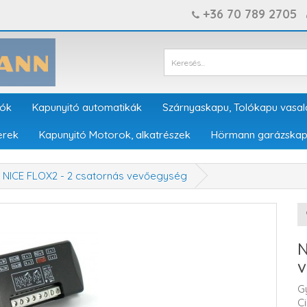
+36 70 789 2705
tók
Kapunyitó automatikák
Szárnyaskapu, Tolókapu vasal
erek
Kapunyitó Motorok, alkatrészek
Hörmann garázskap
NICE FLOX2 - 2 csatornás vevőegység
N
v
G
C