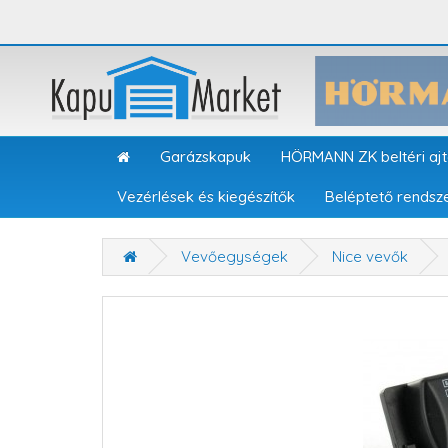
Garázskapuk
HÖRMANN ZK beltéri aj
Vezérlések és kiegészítők
Beléptető rendsz
Vevőegységek
Nice vevők