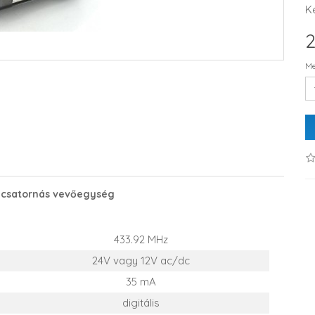
K
2
Me
2 csatornás vevőegység
433.92 MHz
24V vagy 12V ac/dc
35 mA
digitális