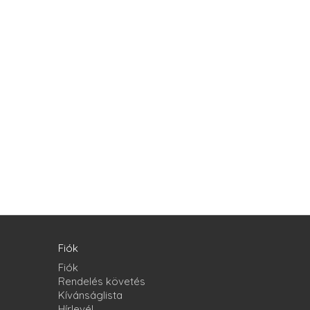
Fiók
Fiók
Rendelés követés
Kívánságlista
Hírlevél