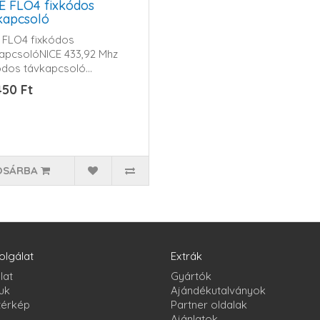
E FLO4 fixkódos
kapcsoló
 FLO4 fixkódos
apcsolóNICE 433,92 Mhz
ódos távkapcsoló...
450 Ft
OSÁRBA
olgálat
Extrák
lat
Gyártók
uk
Ajándékutalványok
térkép
Partner oldalak
Ajánlatok