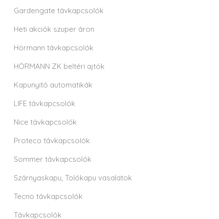
Gardengate távkapcsolók
Heti akciók szuper áron
Hörmann távkapcsolók
HÖRMANN ZK beltéri ajtók
Kapunyitó automatikák
LIFE távkapcsolók
Nice távkapcsolók
Proteco távkapcsolók
Sommer távkapcsolók
Szárnyaskapu, Tolókapu vasalatok
Tecno távkapcsolók
Távkapcsolók