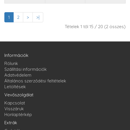
1
2
>
>|
Tételek 1 től 15 / 20 (2 összes)
Információk
Rólunk
Szállítási információk
Adatvédelem
Általános szerződési feltételek
Letöltések
Vevőszolgálat
Kapcsolat
Visszáruk
Honlaptérkép
Extrák