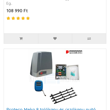
Eg..
108 990 Ft
Proteco Meko 8 tolókapu és úszókapu nyitó