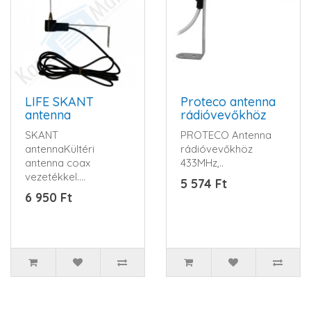
LIFE SKANT
Proteco antenna
antenna
rádióvevőkhöz
SKANT
PROTECO Antenna
antennaKültéri
rádióvevőkhöz
antenna coax
433MHz,..
vezetékkel.
5 574 Ft
Rozsdamentes
6 950 Ft
rögzítőfüllel...