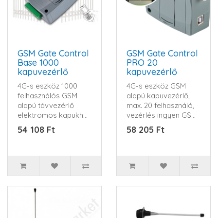
GSM Gate Control
GSM Gate Control
Base 1000
PRO 20
kapuvezérlő
kapuvezérlő
4G-s eszköz 1000
4G-s eszköz GSM
felhasználós GSM
alapú kapuvezérlő,
alapú távvezérlő
max. 20 felhasználó,
elektromos kapukhoz
vezérlés ingyen GSM
és sorompókhoz
hívással, 2 kapu k..
54 108 Ft
58 205 Ft
&nb..