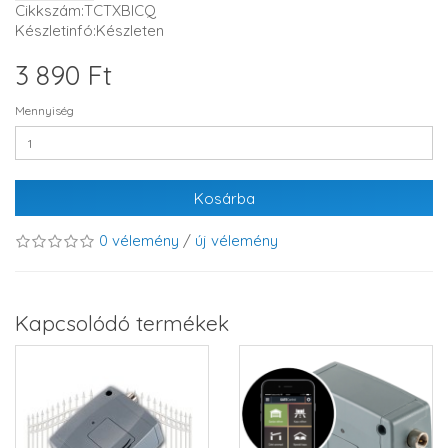
Cikkszám:TCTXBICQ
Készletinfó:Készleten
3 890 Ft
Mennyiség
Kosárba
0 vélemény
/
új vélemény
Kapcsolódó termékek