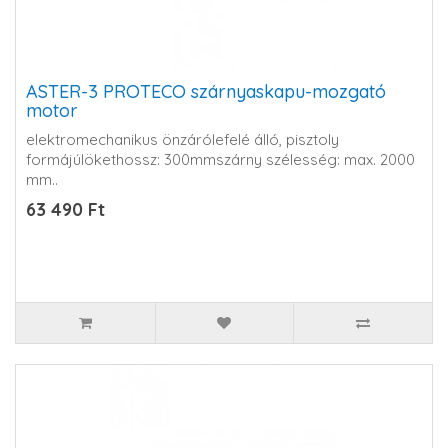
ASTER-3 PROTECO szárnyaskapu-mozgató
motor
elektromechanikus önzárólefelé álló, pisztoly
formájúlökethossz: 300mmszárny szélesség: max. 2000
mm..
63 490 Ft