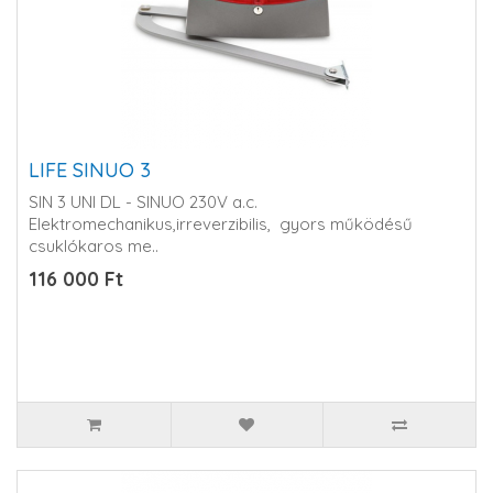
LIFE SINUO 3
SIN 3 UNI DL - SINUO 230V a.c.
Elektromechanikus,irreverzibilis, gyors működésű
csuklókaros me..
116 000 Ft