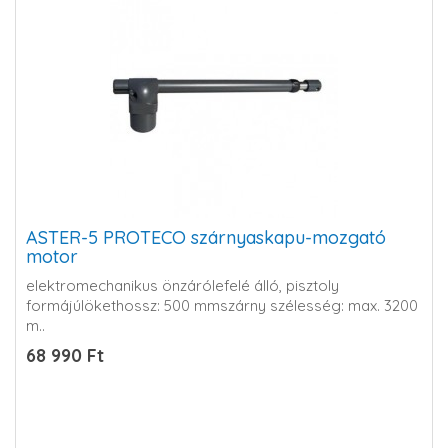
ASTER-5 PROTECO szárnyaskapu-mozgató
motor
elektromechanikus önzárólefelé álló, pisztoly
formájúlökethossz: 500 mmszárny szélesség: max. 3200
m..
68 990 Ft