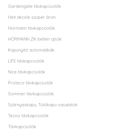
Gardengate távkapcsolók
Heti akciók szuper áron
Hörmann távkapcsolók
HÖRMANN ZK beltéri ajtók
Kapunyitó automatikák
LIFE távkapcsolók
Nice távkapcsolók
Proteco távkapcsolók
Sommer távkapcsolók
Szárnyaskapu, Tolókapu vasalatok
Tecno távkapcsolók
Távkapcsolók