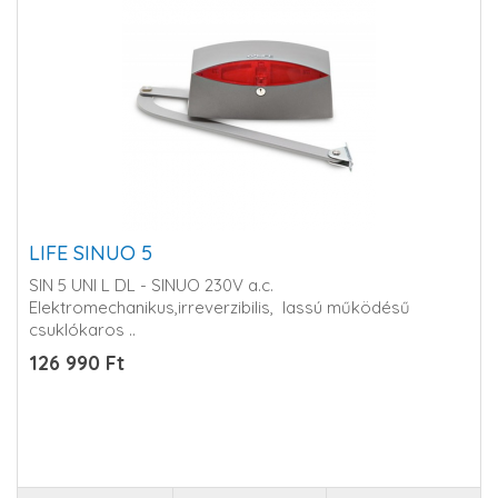
LIFE SINUO 5
SIN 5 UNI L DL - SINUO 230V a.c.
Elektromechanikus,irreverzibilis, lassú működésű
csuklókaros ..
126 990 Ft