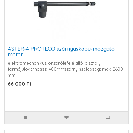
ASTER-4 PROTECO szárnyaskapu-mozgató
motor
elektromechanikus önzárólefelé álló, pisztoly
formájúlökethossz: 400mmszárny szélesség: max. 2600
mm..
66 000 Ft