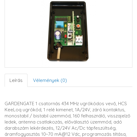
Leírás
Vélemények (0)
GARDENGATE 1 csatornás 434 MHz ugrókódos vevő, HCS
KeeLoq ugrókód, 1 relé kimenet, 1A/24V, záró kontaktus,
monostabil / bistabil üzemmód, 160 felhasználó, visszajelző
ledek, antenna csatlakozás, előválasztó üzemmód, adó
darabszám lekérdezés, 12/24V Ac/Dc tápfeszültség,
áramfogyasztás 10~70 mA@12 Vdc, programozás tiltása,