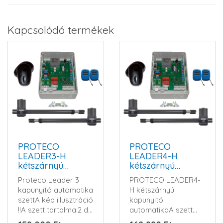
Kapcsolódó termékek
PROTECO
PROTECO
LEADER3-H
LEADER4-H
kétszárnyú
kétszárnyú
kapunyitó
kapunyitó
Proteco Leader 3
PROTECO LEADER4-
automatika szett
automatika szett
kapunyitó automatika
H kétszárnyú
szettA kép illusztráció
kapunyitó
!!A szett tartalma:2 db
automatikaA szett
LEADER3 motor1..
tartalma:2 db