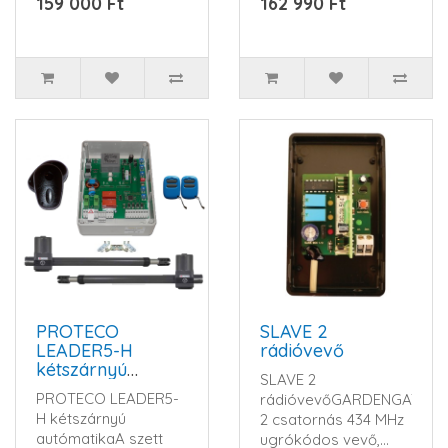
159 000 Ft
162 990 Ft
LEADER4 motor1 db
Gardengate ..
PROTECO
SLAVE 2
LEADER5-H
rádióvevő
kétszárnyú
SLAVE 2
kapunyitó
PROTECO LEADER5-
rádióvevőGARDENGATE
automatika szett
H kétszárnyú
2 csatornás 434 MHz
autómatikaA szett
ugrókódos vevő,