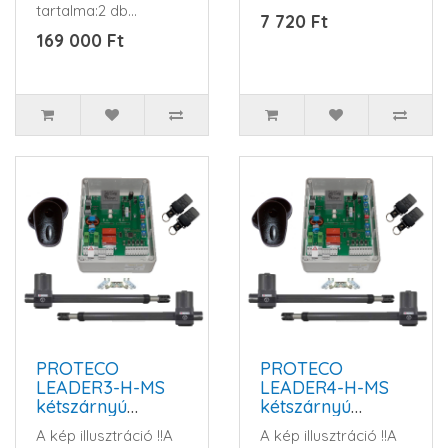
tartalma:2 db
HCS KeeLoq
7 720 Ft
LEADER5 motor1 db
ugrókód, 2 relé
169 000 Ft
Gardengate
kimenet, ..
TWIST230 v..
PROTECO
PROTECO
LEADER3-H-MS
LEADER4-H-MS
kétszárnyú
kétszárnyú
kapunyitó
kapunyitó
A kép illusztráció !!A
A kép illusztráció !!A
automatika szett
automatika szett