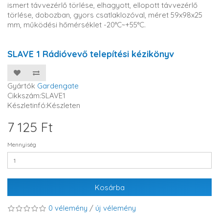
ismert távvezérlő törlése, elhagyott, ellopott távvezérlő
törlése, dobozban, gyors csatlaklozóval, méret 59x98x25
mm, működési hőmérséklet -20°C~+55°C.
SLAVE 1 Rádióvevő telepítési kézikönyv
Gyártók
Gardengate
Cikkszám:SLAVE1
Készletinfó:Készleten
7 125 Ft
Mennyiség
Kosárba
0 vélemény
/
új vélemény