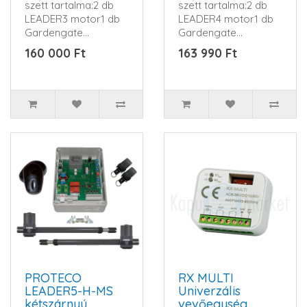
szett tartalma:2 db
szett tartalma:2 db
LEADER3 motor1 db
LEADER4 motor1 db
Gardengate
Gardengate
TWIST230 vezérlés,
TWIST230 vezérlés,
160 000 Ft
163 990 Ft
beépített..
beépített..
PROTECO
RX MULTI
LEADER5-H-MS
Univerzális
kétszárnyú
vevőegység