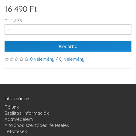
16 490 Ft
Mennyiség
Kosárba
0 vélemény
/
új vélemény
Információk
Rólunk
Szállítási információk
Adatvédelem
Általános szerződési feltételek
Letöltések