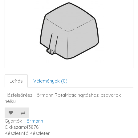
Leírás
Vélemények (0)
Házfelsőrész Hörmann RotaMatic hajtáshoz, csavarok
nélkül.
Gyártók
Hörmann
Cikkszám:438781
Készletinfó:Készleten