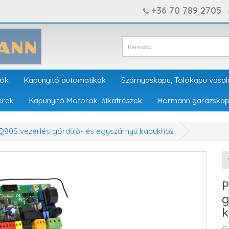
+36 70 789 2705
tók
Kapunyitó automatikák
Szárnyaskapu, Tolókapu vasal
erek
Kapunyitó Motorok, alkatrészek
Hörmann garázskap
80S vezérlés gördülő- és egyszárnyú kapukhoz
P
g
k
G