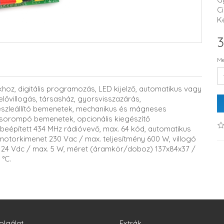
C
K
3
Me
z, digitális programozás, LED kijelző, automatikus vagy
elővillogás, társasház, gyorsvisszazárás,
vészleállító bemenetek, mechanikus és mágneses
rasorompó bemenetek, opcionális kiegészítő
, beépített 434 MHz rádióvevő, max. 64 kód, automatikus
 motorkimenet 230 Vac / max. teljesítmény 600 W, villogó
ás 24 Vdc / max. 5 W, méret (áramkör/doboz) 137x84x37 /
°C.
olgálat
Extrák