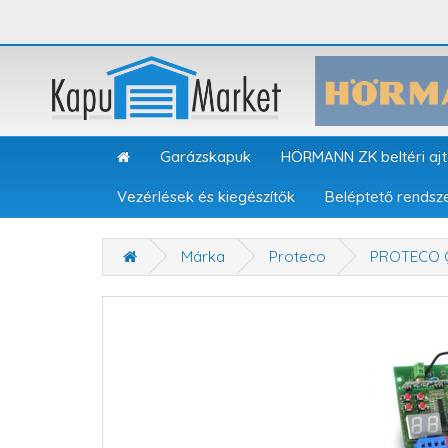
Garázskapuk
HÖRMANN ZK beltéri aj
Vezérlések és kiegészítők
Beléptető rendsz
Márka
Proteco
PROTECO Q