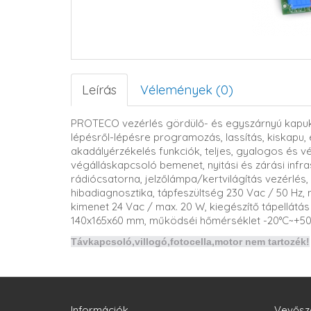
Leírás
Vélemények (0)
PROTECO vezérlés gördülő- és egyszárnyú kapukho
lépésről-lépésre programozás, lassítás, kiskapu, 
akadályérzékelés funkciók, teljes, gyalogos és 
végálláskapcsoló bemenet, nyitási és zárási inf
rádiócsatorna, jelzőlámpa/kertvilágítás vezérlés
hibadiagnosztika, tápfeszültség 230 Vac / 50 Hz,
kimenet 24 Vac / max. 20 W, kiegészítő tápellát
140x165x60 mm, működséi hőmérséklet -20°C~+50 
Távkapcsoló,villogó,fotocella,motor nem tartozék!
Információk
Vevősz