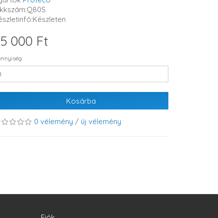
ikkszám:Q80S
észletinfó:Készleten
5 000 Ft
nnyiség
Kosárba
0 vélemény
/
új vélemény
Fiók