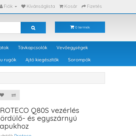
Fiók
Kívánságlista
Kosár
Fizetés
0 termék
atok
Távkapcsolók
Vevőegységek
u rugók
Ajtó kiegészítők
Sorompók
ROTECO Q80S vezérlés
ördülő- és egyszárnyú
apukhoz
yártók
Proteco