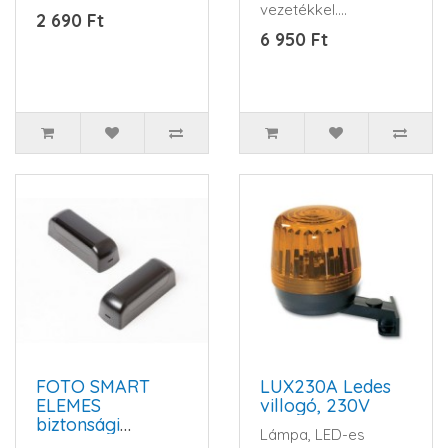
vezetékkel.
irányú felfogatás-
2 690 Ft
Rozsdamentes
Csendes működ..
6 950 Ft
rögzítőfüllel...
FOTO SMART
LUX230A Ledes
ELEMES
villogó, 230V
biztonsági
Lámpa, LED-es
fotocella