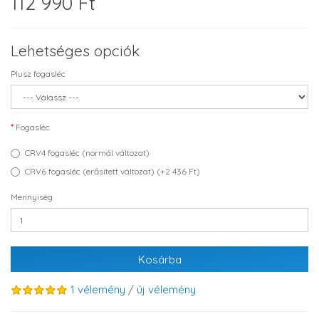
112 990 Ft
Lehetséges opciók
Plusz fogasléc
Fogasléc
CRV4 fogasléc (normál változat)
CRV6 fogasléc (erősített változat) (+2 436 Ft)
Mennyiség
Kosárba
1 vélemény
/
új vélemény