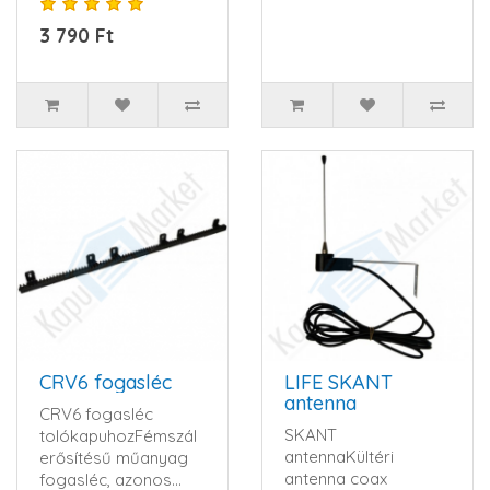
3 V CR2032 ele..
3 790 Ft
CRV6 fogasléc
LIFE SKANT
antenna
CRV6 fogasléc
SKANT
tolókapuhozFémszál
antennaKültéri
erősítésű műanyag
antenna coax
fogasléc, azonos