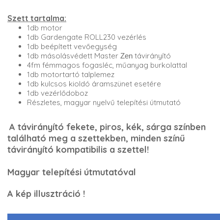
Szett tartalma:
1db motor
1db Gardengate ROLL230 vezérlés
1db beépített vevőegység
1db másolásvédett Master
távirányító
Zen
4fm fémmagos fogasléc, műanyag burkolattal
1db motortartó talplemez
1db kulcsos kioldó áramszünet esetére
1db vezérlődoboz
Részletes, magyar nyelvű telepítési útmutató
A távirányító fekete, piros, kék, sárga színben
található meg a szettekben, minden színű
távirányító kompatibilis a szettel!
Magyar telepítési útmutatóval
A kép illusztráció !