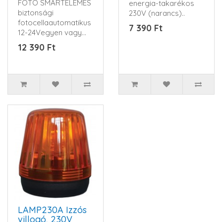
FOTO SMARTELEMES
energia-takarékos
biztonsági
230V (narancs)..
fotocellaautomatikus
7 390 Ft
12-24Vegyen vagy
váltóáramNO vagy
12 390 Ft
NC kimenetmax. 10..
LAMP230A Izzós
villogó, 230V