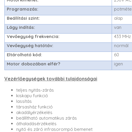
Programozás:
potméte
Beállítási szint:
alap
Lágy indítás:
van
Vevőegység frekvencia:
433 MHz
Vevőegység hatótáv:
normál
Eltárolható kód:
60
Motor dobozában elfér?
igen
Vezérlőegységek további tulajdonságai
teljes nyitás-zárás
kiskapu funkció
lassítás
társasház funkció
akadályérzékelés
beállítható automatikus zárás
áthaladásérzékelés
nyitó és záró infrasorompó bemenet