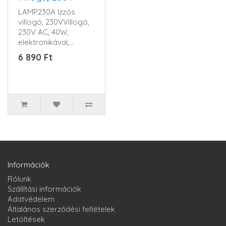
LAMP230A Izzós
villogó, 230VVillogó,
230V AC, 40W,
elektronikával,
narancs szinű...
6 890 Ft
Információk
Rólunk
Szállítási információk
Adatvédelem
Általános szerződési feltételek
Letöltések