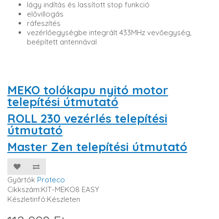
lágy indítás és lassított stop funkció
elővillogás
ráfeszítés
vezérlőegységbe integrált 433MHz vevőegység,
beépített antennával
MEKO tolókapu nyitó motor
telepítési útmutató
ROLL 230 vezérlés telepítési
útmutató
Master Zen telepítési útmutató
Gyártók
Proteco
Cikkszám:KIT-MEKO8 EASY
Készletinfó:Készleten