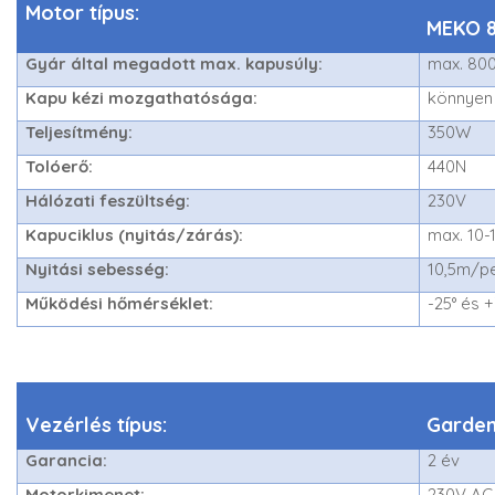
Motor típus:
MEKO 
Gyár által megadott max. kapusúly:
max. 80
Kapu kézi mozgathatósága:
könnyen 
Teljesítmény:
350W
Tolóerő:
440N
Hálózati feszültség:
230V
Kapuciklus (nyitás/zárás):
max. 10-
Nyitási sebesség:
10,5m/p
Működési hőmérséklet:
-25° és 
Vezérlés típus:
Garden
Garancia:
2 év
Motorkimenet:
230V AC