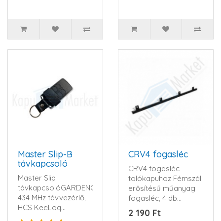
Master Slip-B
CRV4 fogasléc
távkapcsoló
CRV4 fogasléc
Master Slip
tolókapuhoz Fémszál
távkapcsolóGARDENGATE
erősítésű műanyag
434 MHz távvezérlő,
fogasléc, 4 db
HCS KeeLoq
fogazattal- Csendes
2 190 Ft
ugrókód, 4 csatorna,
működésű..