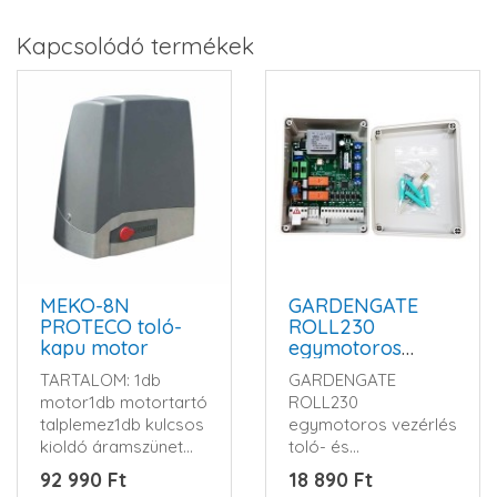
Kapcsolódó termékek
MEKO-8N
GARDENGATE
PROTECO toló-
ROLL230
kapu motor
egymotoros
vezérlés
TARTALOM: 1db
GARDENGATE
motor1db motortartó
ROLL230
talplemez1db kulcsos
egymotoros vezérlés
kioldó áramszünet
toló- és
esetére1db
nyílókapukhozTávkapcsoló,
92 990 Ft
18 890 Ft
kondenzátor..
nem..