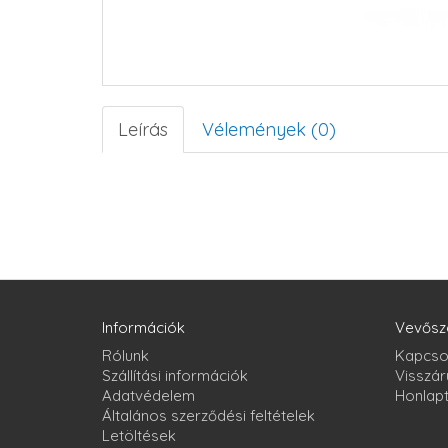
Leírás
Vélemények (0)
Információk
Vevősz
Rólunk
Kapcso
Szállítási információk
Visszár
Adatvédelem
Honlap
Általános szerződési feltételek
Letöltések