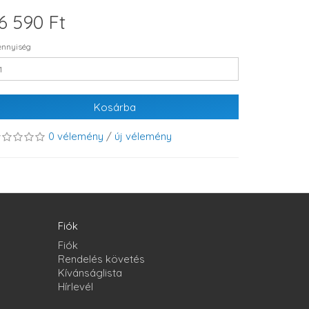
6 590 Ft
nnyiség
Kosárba
0 vélemény
/
új vélemény
Fiók
Fiók
Rendelés követés
Kívánságlista
Hírlevél