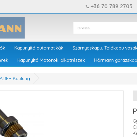
+36 70 789 2705
tók
Kapunyitó automatikák
Szárnyaskapu, Tolókapu vasal
erek
Kapunyitó Motorok, alkatrészek
Hörmann garázskap
EADER Kuplung
P
G
C
K