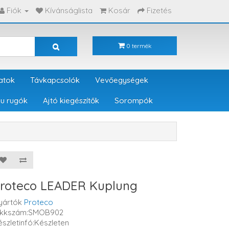
Fiók
Kívánságlista
Kosár
Fizetés
0 termék
atok
Távkapcsolók
Vevőegységek
u rugók
Ajtó kiegészítők
Sorompók
roteco LEADER Kuplung
yártók
Proteco
ikkszám:SMOB902
észletinfó:Készleten