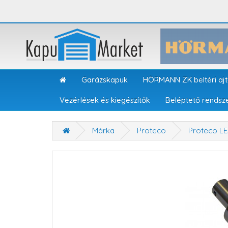
Garázskapuk
HÖRMANN ZK beltéri aj
Vezérlések és kiegészítők
Beléptető rendsz
Márka
Proteco
Proteco L