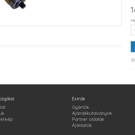
1
Me
olgálat
Extrák
lat
Gyártók
uk
Ajándékutalványok
térkép
Partner oldalak
Ajánlatok