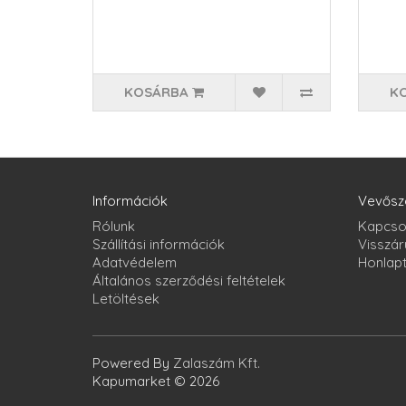
KOSÁRBA
K
Információk
Vevősz
Rólunk
Kapcso
Szállítási információk
Visszár
Adatvédelem
Honlap
Általános szerződési feltételek
Letöltések
Powered By
Zalaszám Kft.
Kapumarket © 2026