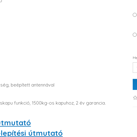
ó
Me
ég, beépített antennával
skapu funkció, 1500kg-os kapuhoz, 2 év garancia.
 útmutató
epítési útmutató