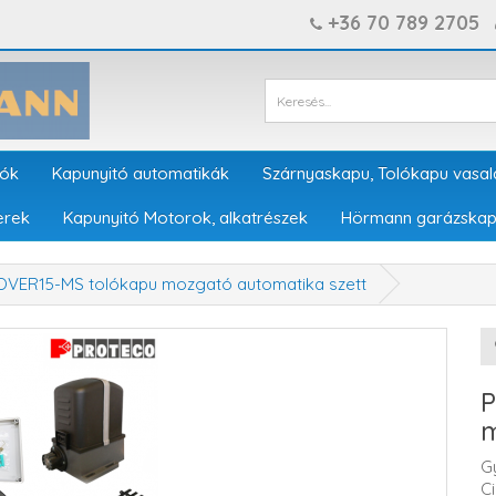
+36 70 789 2705
tók
Kapunyitó automatikák
Szárnyaskapu, Tolókapu vasal
erek
Kapunyitó Motorok, alkatrészek
Hörmann garázskap
OVER15-MS tolókapu mozgató automatika szett
P
m
G
C