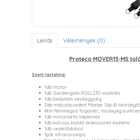
Leírás
Vélemények (0)
Proteco MOVER15-MS toló
Szett tartalma:
1db motor
1db Gardengate ROLL230 vezérlés
1db beépített vevőegység
2db másolásvédett Master Slip-B távirányít
4fm fémmagos fogasléc, műanyag burkolat
1db motortartó talplemez
1db kulcsos kioldó áramszünet esetére
1db vezérlődoboz
1pár infrasorompó