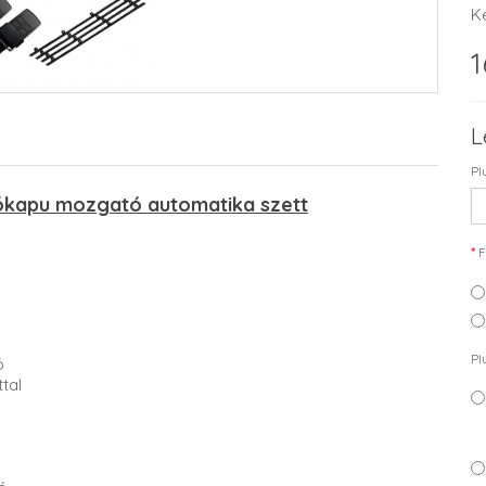
K
1
L
Pl
kapu mozgató automatika szett
F
Pl
ó
tal