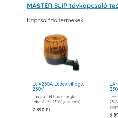
MASTER SLIP távkapcsoló tec
Kapcsolódó termékek
LUX230A Ledes villogó,
LAM
230V
23
Lámpa, LED-es energia-
LAMP
takarékos 230V (narancs)..
230V
elek
7 390 Ft
6 8