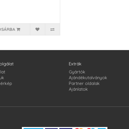
OSÁRBA
olgálat
Extrák
lat
Gyártók
uk
Ajándékutalványok
térkép
Partner oldalak
Ajánlatok