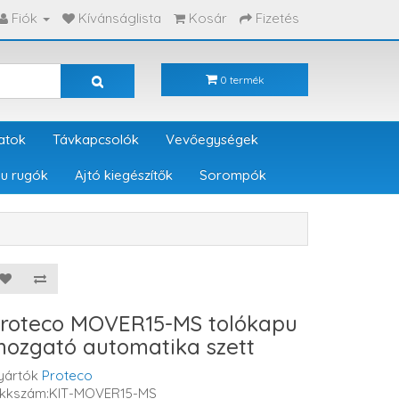
Fiók
Kívánságlista
Kosár
Fizetés
0 termék
atok
Távkapcsolók
Vevőegységek
u rugók
Ajtó kiegészítők
Sorompók
roteco MOVER15-MS tolókapu
ozgató automatika szett
yártók
Proteco
ikkszám:KIT-MOVER15-MS