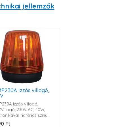
hnikai jellemzők
P230A Izzós villogó,
0V
230A Izzós villogó,
Villogó, 230V AC, 40W,
tronikával, narancs szinű...
90 Ft