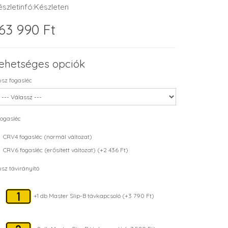
észletinfó:Készleten
63 990 Ft
ehetséges opciók
usz fogasléc
ogasléc
CRV4 fogasléc (normál változat)
CRV6 fogasléc (erősített változat) (+2 436 Ft)
usz távirányító
+1 db Master Slip-B távkapcsoló (+3 790 Ft)