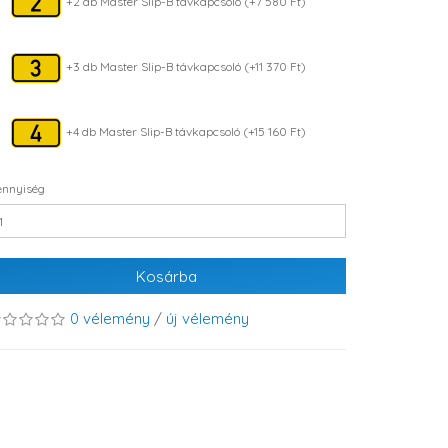
+2 db Master Slip-B távkapcsoló (+7 580 Ft)
+3 db Master Slip-B távkapcsoló (+11 370 Ft)
+4 db Master Slip-B távkapcsoló (+15 160 Ft)
nnyiség
Kosárba
0 vélemény
/
új vélemény