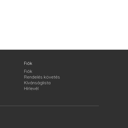
Fiók
Fiók
Rendelés követés
Kívánságlista
Hírlevél