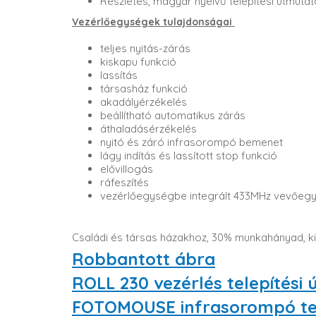
Részletes, magyar nyelvű telepítési útmutat
Vezérlőegységek tulajdonságai
teljes nyitás-zárás
kiskapu funkció
lassítás
társasház funkció
akadályérzékelés
beállítható automatikus zárás
áthaladásérzékelés
nyitó és záró infrasorompó bemenet
lágy indítás és lassított stop funkció
elővillogás
ráfeszítés
vezérlőegységbe integrált 433MHz vevőegys
Családi és társas házakhoz, 30% munkahányad, ki
Robbantott ábra
ROLL 230 vezérlés telepítési
FOTOMOUSE infrasorompó tel