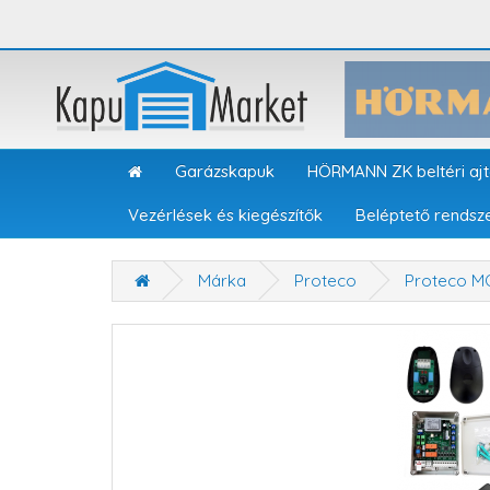
Garázskapuk
HÖRMANN ZK beltéri aj
Vezérlések és kiegészítők
Beléptető rendsz
Márka
Proteco
Proteco M