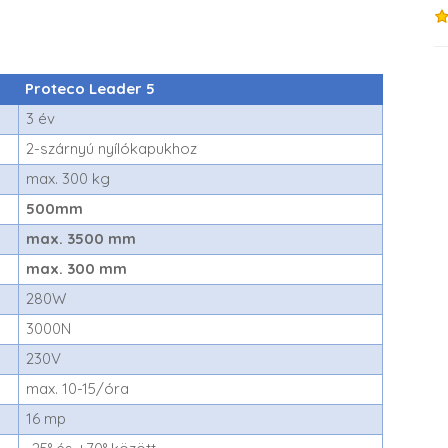
Proteco Leader 5
3 év
2-szárnyú nyílókapukhoz
max. 300 kg
500mm
max. 3500 mm
max. 300 mm
280W
3000N
230V
max. 10-15/óra
16 mp