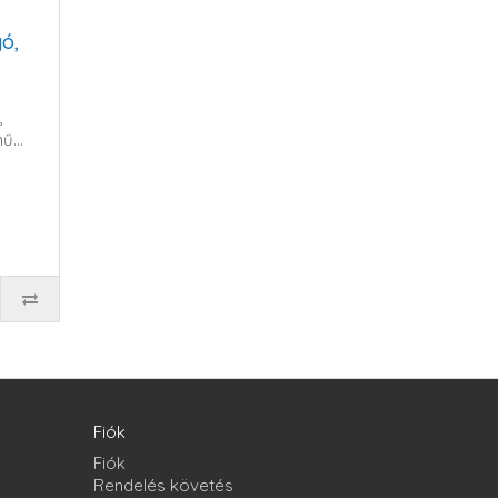
ó,
,
ű...
Fiók
Fiók
Rendelés követés