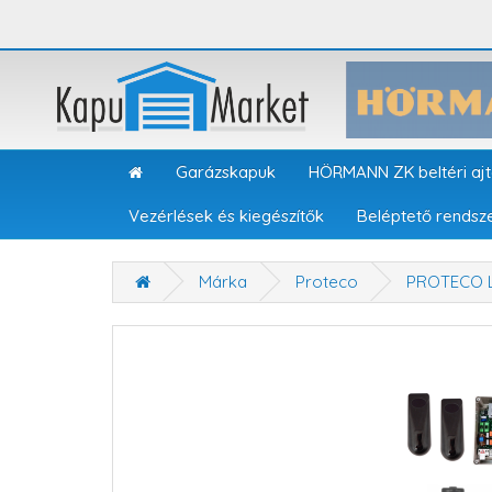
Garázskapuk
HÖRMANN ZK beltéri aj
Vezérlések és kiegészítők
Beléptető rendsz
Márka
Proteco
PROTECO L