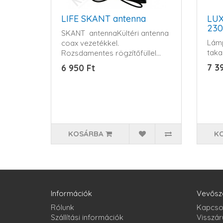
LIFE SKANT antenna
LUX
23
SKANT antennaKültéri antenna
Lámp
coax vezetékkel.
taka
Rozsdamentes rögzítőfüllel...
7 3
6 950 Ft
KOSÁRBA
K
Információk
Vevősz
Rólunk
Kapcso
Szállítási információk
Visszár