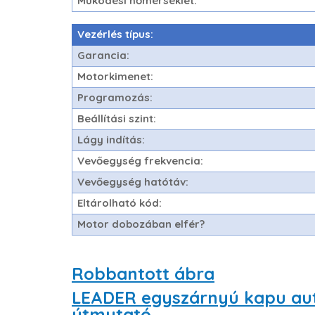
Működési hőmérséklet:
Vezérlés típus:
Garancia:
Motorkimenet:
Programozás:
Beállítási szint:
Lágy indítás:
Vevőegység frekvencia:
Vevőegység hatótáv:
Eltárolható kód:
Motor dobozában elfér?
Robbantott ábra
LEADER egyszárnyú kapu aut
útmutató