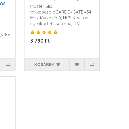
os
Master Slip
távkapcsolóGARDENGATE 434
MHz távvezérlő, HCS KeeLoq
ugrókód, 4 csatorna, 3 V
CR2032 ele..
llogó,fotocella,mo..
3 790 Ft
KOSÁRBA