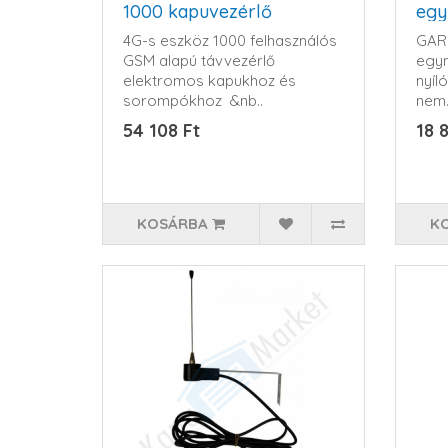
1000 kapuvezérlő
egy
4G-s eszköz 1000 felhasználós
GAR
GSM alapú távvezérlő
egym
elektromos kapukhoz és
nyíl
sorompókhoz &nb..
nem.
54 108 Ft
18 
KOSÁRBA
K