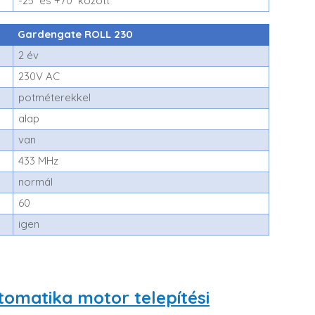
-25° és +70° között
Gardengate ROLL 230
2 év
230V AC
potméterekkel
alap
van
433 MHz
normál
60
igen
omatika motor telepítési