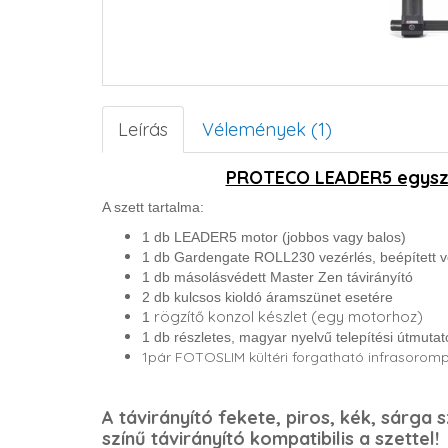
Leírás
Vélemények (1)
PROTECO LEADER5 egysz
A szett tartalma:
1 db LEADER5 motor (jobbos vagy balos)
1 db Gardengate ROLL230 vezérlés, beépített 
1 db másolásvédett Master Zen távirányító
2 db kulcsos kioldó áramszünet esetére
rögzítő konzol készlet (egy motorhoz)
1
1 db részletes, magyar nyelvű telepítési útmutat
1pár FOTOSLIM kültéri forgatható infrasorom
A távirányító fekete, piros, kék, sárga
színű távirányító kompatibilis a szettel!