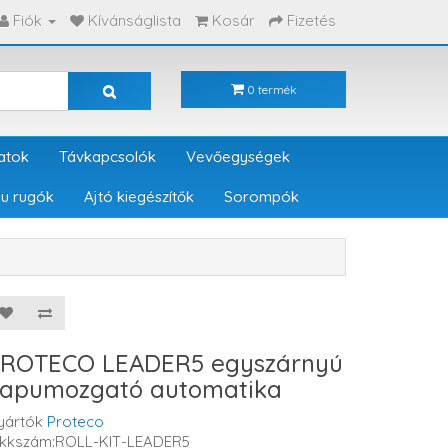
Fiók
Kívánságlista
Kosár
Fizetés
0 termék
atok
Távkapcsolók
Vevőegységek
u rugók
Ajtó kiegészítők
Sorompók
ROTECO LEADER5 egyszárnyú
apumozgató automatika
yártók
Proteco
ikkszám:ROLL-KIT-LEADER5