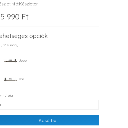
észletinfó:Készleten
5 990 Ft
ehetséges opciók
yitási irány
Jobb
Bal
nnyiség
Kosárba