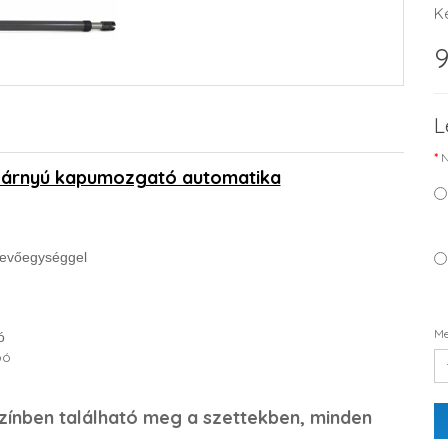
K
9
L
N
árnyú kapumozgató automatika
vevőegységgel
Me
ó
pó
 színben található meg a szettekben, minden