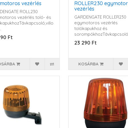
motoros vezérlés
ROLLER230 egymotor
vezérlés
DENGATE ROLL230
GARDENGATE ROLLER230
otoros vezérlés toló- és
egymotoros vezérlés
ókapukhozTávkapcsoló,villogó,fotocella,motor
tolókapukhoz és
.
sorompókhozTávkapcsoló,vi
890 Ft
23 290 Ft
OSÁRBA
KOSÁRBA