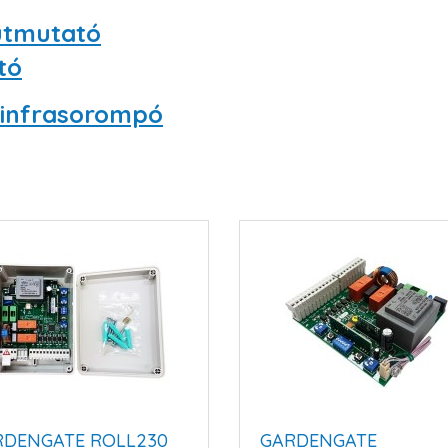
 útmutató
tó
 infrasorompó
RDENGATE ROLL230
GARDENGATE