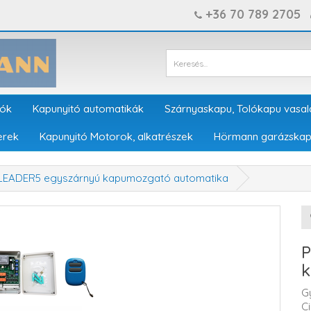
+36 70 789 2705
tók
Kapunyitó automatikák
Szárnyaskapu, Tolókapu vasal
erek
Kapunyitó Motorok, alkatrészek
Hörmann garázskap
EADER5 egyszárnyú kapumozgató automatika
P
k
G
C