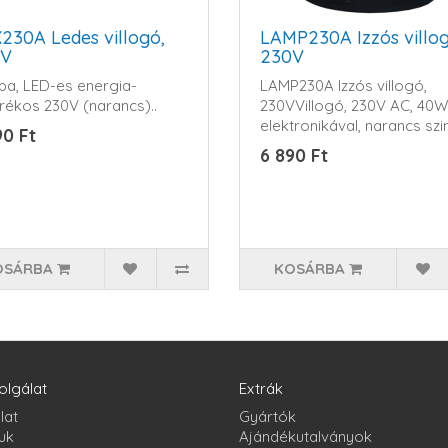
230A Ledes villogó,
LAMP230A Izzós villog
0V
230V
a, LED-es energia-
LAMP230A Izzós villogó,
rékos 230V (narancs)..
230VVillogó, 230V AC, 40W
elektronikával, narancs szin
90 Ft
6 890 Ft
OSÁRBA
KOSÁRBA
olgálat
Extrák
lat
Gyártók
uk
Ajándékutalványok