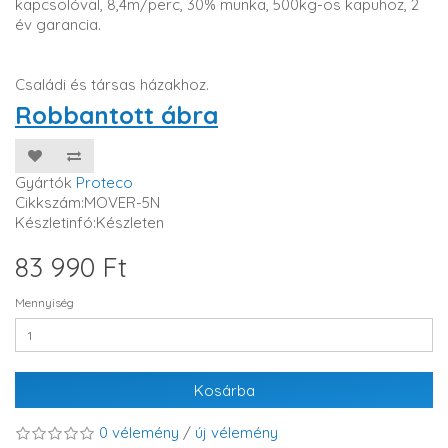
kapcsolóval, 8,4m/perc, 30% munka, 500kg-os kapuhoz, 2
év garancia.
Családi és társas házakhoz.
Robbantott ábra
Gyártók
Proteco
Cikkszám:MOVER-5N
Készletinfó:Készleten
83 990 Ft
Mennyiség
Kosárba
0 vélemény
/
új vélemény